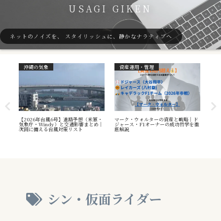
USAGI GIKEN
ネットのノイズを、 スタイリッシュに、静かなナラティブへ
沖縄の気象
資産運用・管理
ガ
7号
【2026年台風6号】進路予想（米軍・
マーク・ウォルターの資産と戦略｜ド
40
本州
気象庁・Windy）と交通影響まとめ｜
ジャース・F1オーナーの成功哲学を徹
（S
へ
次回に備える台風対策リスト
底解説
や海
え方
シン・仮面ライダー