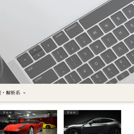
産・解析系
クルマ
クルマ
沖