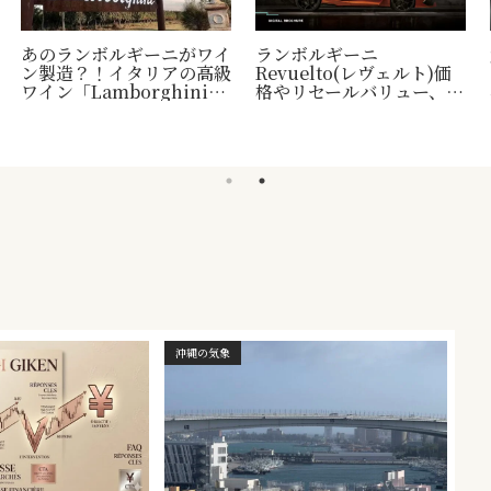
あのランボルギーニがワイ
ランボルギーニ
ン製造？！イタリアの高級
Revuelto(レヴェルト)価
ワイン「Lamborghini」
格やリセールバリュー、納
について
車時期など
沖縄の気象