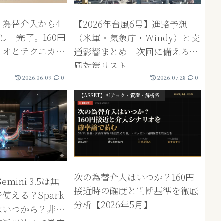
】為替介入から4
【2026年台風6号】進路予想
し」完了。160円
（米軍・気象庁・Windy）と交
リオとテクニカル
通影響まとめ｜次回に備える台
風対策リスト
2026.06.09
0
2026.07.28
0
【ASSET】AIテック・資産・解析系
次の為替介入はいつか？160円
mini 3.5は無
接近時の確度と判断基準を徹底
使える？Spark
分析【2026年5月】
はいつから？非エ