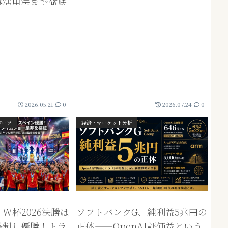
事活用法まで徹底
2026.05.21
0
2026.07.24
0
ポーツ
経済・マーケット分析
W杯2026決勝は
ソフトバンクG、純利益5兆円の
長制し優勝！トラ
正体——OpenAI評価益という