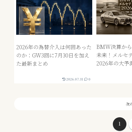
BMW決算か
2026年の為替介入は何回あった
未来！メルセ
のか：GW3回に7月30日を加え
2026年の大予
た最新まとめ
2026.07.31
0
次
1