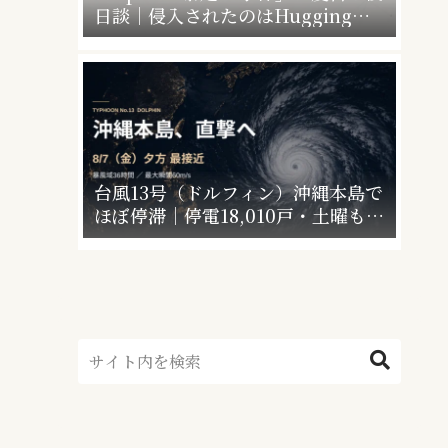
日談｜侵入されたのはHugging
Faceだけじゃなかった”4社4アカウ
ント”の衝撃
台風13号（ドルフィン）沖縄本島で
ほぼ停滞｜停電18,010戸・土曜も警
戒【最終更新】