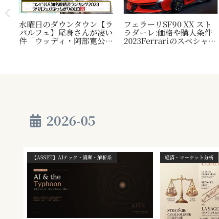
水曜日のダウンタウン【ラ
フェラーリSF90 XX スト
パルフェ】尾身さんが凄い
ラダーレ:価格や購入条件
毛
件「ウッディ・阿部寛公
2023Ferrariのスペシャル
定！
認」じゃ無い方の『相方』
モデル。『Ferrari SF90
類？
について
Stradale』との比較表
プレ
も。
され
2026-05
【ASSET】AIテック・資産・解析系
経済・マーケット分析