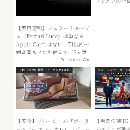
ンジニアの仕
解説
【実車速報】フェラーリ ルーチ
ェ（Ferrari Luce）は単なる
Apple Carではない！F1技術と
観音開きドアを備えた「5人乗
りEV」の実力
2026.07.04
0
【PASSION】情熱・ライフスタイル系
スポーツ & モータース
【激闘の結末】
【実食】ブルーシール『ポーラ
スペインが延
ーベアー カフェオレ』レビュー