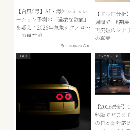
【台風6号】AI・海外シミュレ
【ドル円分析
ーション予測の「過激な数値」
週間で「8割戻
を疑え：2026年気象テクノロジ
再突破のシナ
ーの現在地
の真実
2026.06.20
0
クルマ
テックニュース
【2026最新】Ge
料版でどこまで
の日本語対応