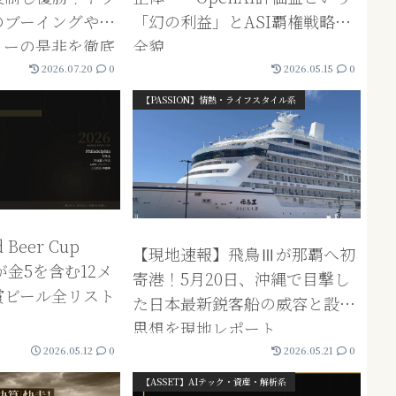
のブーイングやハ
「幻の利益」とASI覇権戦略の
ョーの是非を徹底
全貌
2026.07.20
0
2026.05.15
0
【PASSION】情熱・ライフスタイル系
Beer Cup
【現地速報】飛鳥Ⅲが那覇へ初
が金5を含む12メ
寄港！5月20日、沖縄で目撃し
賞ビール全リスト
た日本最新鋭客船の威容と設計
思想を現地レポート
2026.05.12
0
2026.05.21
0
【ASSET】AIテック・資産・解析系