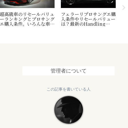
超高級車のリセールバリュ
フェラーリプロサングエ購
台
ーランキングとプロサング
入条件やリセールバリュー
縄
エ購入条件。いろんな車の
は？最新のHandling
1
世界一トリビアの紹介も！
Speciale情報も追加
終
管理者について
この記事を書いている人