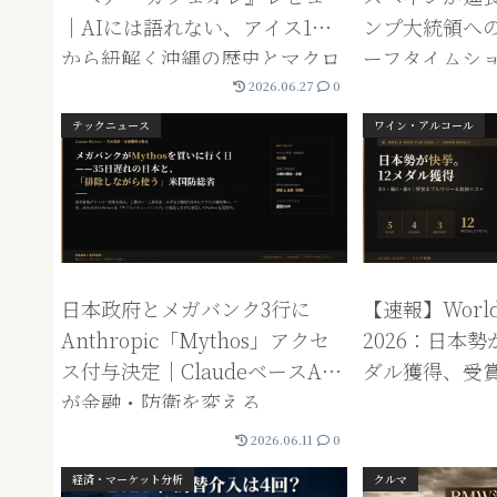
ンプ大統領へ
｜AIには語れない、アイス1個
ーフタイムシ
から紐解く沖縄の歴史とマクロ
検証
経済
2026.06.27
0
テックニュース
ワイン・アルコール
日本政府とメガバンク3行に
【速報】World 
Anthropic「Mythos」アクセ
2026：日本勢
ス付与決定｜ClaudeベースAI
ダル獲得、受
が金融・防衛を変える
2026.06.11
0
経済・マーケット分析
クルマ