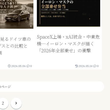
SpaceX上場・xAI統合・中東危
ら見るドイツ車の
機…イーロン・マスクが描く
デスとの比較と
「2026年全部乗せ」の衝撃
測
2026.05.06
0
2026.05.14
0
のページ
次
2