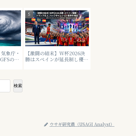
｜気象庁・
【激闘の結末】W杯2026決
GFSの違
勝はスペインが延長制し優
会社・学校
勝！トランプ大統領へのブー
イングやハーフタイムショー
の是非を徹底検証
検索
ウサギ研究員（USAGI Analyst）