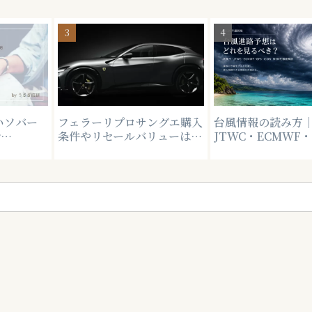
いソバー
フェラーリプロサングエ購入
台風情報の読み方
r
条件やリセールバリューは？
JTWC・ECMWF・
？なぜ有名人
最新のHandling Speciale
いと、暴風警報で
酒するの
情報も追加
はどうなるか