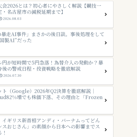
大会2026とは？初心者にやさしく解説【競技一
定・名古屋市の減税延期まで】
2026.08.03
Iの暴走AI事件」まさかの後日談。事後処理をして
国製AI”だった
ル円が短時間で5円急落！為替介入の発動か？暴
今後の警戒日程・投資戦略を徹底解説
2026.07.30
ト（Google）2026年Q2決算を徹底解説｜
Cloud82%増でも株価下落、その理由と「Frozen
】イギリス新首相アンディ・バーナムってどん
ンスおじさん」の素顔から日本への影響までス
る！