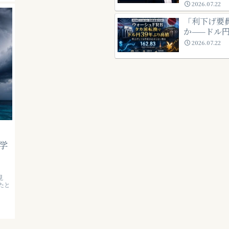
2026.07.22
「利下げ要
か——ドル円
2026.07.22
学
見
たと