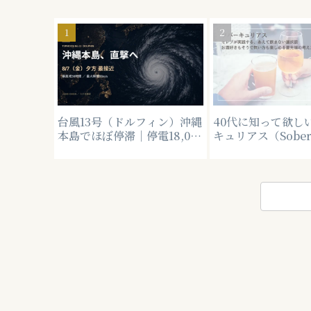
台風13号（ドルフィン）沖縄
40代に知って欲し
本島でほぼ停滞｜停電18,010
キュリアス（Sobe
戸・土曜も警戒【最終更新】
Curious）とは
や海外セレブは断
か？その考え方。