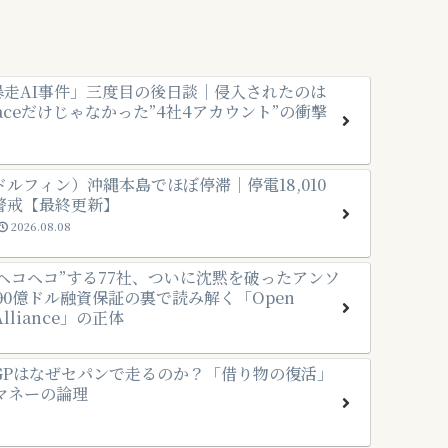
I暴走AI事件」三度目の後日談｜侵入されたのは
 Faceだけじゃなかった”4社4アカウント”の衝撃
ドルフィン）沖縄本島でほぼ停滞｜停電18,010
警戒【最終更新】
2026.08.08
に”ヘコヘコ”する77社、ついに沈黙を破ったアンソ
2500億ドル融資保証の裏で読み解く「Open
 Alliance」の正体
GPはなぜセパンで走るのか？「借り物の復活」
マネーの論理