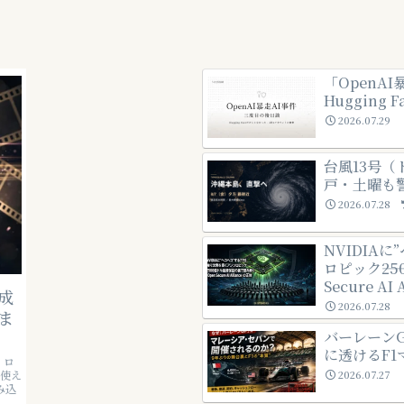
「OpenA
Hugging
2026.07.29
台風13号（
戸・土曜も
2026.07.28
NVIDIA
ロピック――
Secure AI
成
2026.07.28
ま
バーレーン
に透けるF1
・ロ
が使え
2026.07.27
み込