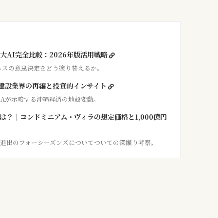
要6大AI完全比較：2026年版活用戦略
ビジネスの意思決定をどう塗り替えるか。
縄建設業界の再編と投資的インサイト
&Aが示唆する沖縄経済の地殻変動。
格は？｜コンドミニアム・ヴィラの想定価格と1,000億円
縄初進出のフォーシーズンズについてついての深掘り考察。