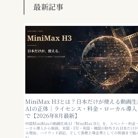
最新記事
MiniMax H3とは？日本だけが使える動画生
AIの正体｜ライセンス・料金・ローカル導入
で【2026年8月最新】
中国MiniMaxの動画生成AI「MiniMax H3」を、スペック・料金
ーカル導入から解説。米国・EU・英国・韓国が除外され日本だけ
る理由、ハリウッド訴訟、そして香港上場企業としての株価まで踏
む。