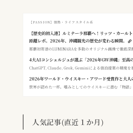
【PASSION】情熱・ライフスタイル系
【歴史的初入港】ルミナーラ那覇へ！リッツ・カールト
距離レポ。2026年、沖縄観光の歴史が変わる瞬間。
那覇初寄港のLUMINARAを多数のオリジナル画像で徹底深
4大AIコンシェルジュが選ぶ「2026年GW沖縄」至高
ChatGPT, Claude, Grok, Geminiによる宿泊提案の精
2026年ワールド・ウイスキー・アワード受賞作と大人
世界が認めた一杯。嗜みとしてのウイスキーに潜む「物語
人気記事(直近１か月)