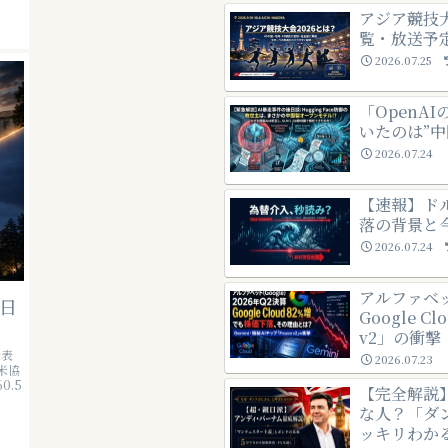
アジア競技
覧・放送予
2026.07.25
「OpenA
いたのは”中
2026.07.24
【速報】ド
落の背景と
2026.07.24
アルファベッ
と日
Google 
v2」の衝撃
公表
2026.07.23
米協
.5
【完全解説
な人？「ダ
ッキリわか