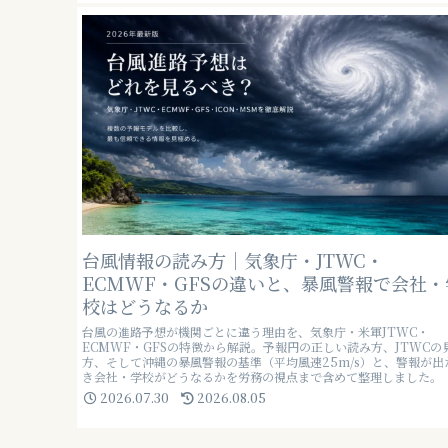
台風情報の読み方｜気象庁・JTWC・
ECMWF・GFSの違いと、暴風警報で会社・
校はどうなるか
台風の進路予想が機関ごとに違う理由を、気象庁・米軍JTWC・
ECMWF・GFSの特徴から解説。予報円の正しい読み方、JTWCの
方、そして沖縄の暴風警報の基準（平均風速25m/s）と、警報が出
き会社・学校がどうなるかを労務の視点まで含めて整理しました。
2026.07.30
2026.08.05