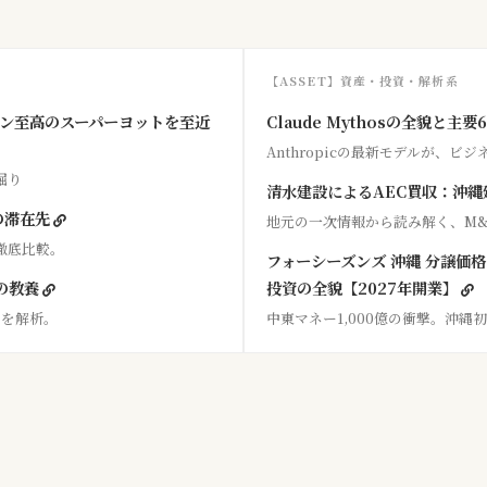
【ASSET】資産・投資・解析系
ン至高のスーパーヨットを至近
Claude Mythosの全貌と主
Anthropicの最新モデルが、
掘り
清水建設によるAEC買収：沖
の滞在先
地元の一次情報から読み解く、M
度を徹底比較。
フォーシーズンズ 沖縄 分譲価
の教養
投資の全貌【2027年開業】
」を解析。
中東マネー1,000億の衝撃。沖