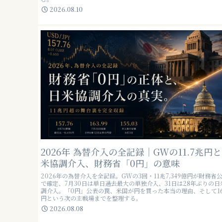
2026.08.10
2026年 為替介入の全記録｜GWの11.7兆円
米協調介入、財務省「0円」の意味
2026年の為替介入を全記録。GWの3回・11兆7,349億円が財務省
で確定、7月30日は単日過去最大の単独介入、31日は28年ぶりの日
調介入。「0円」公表の罠、米国が円を買った本当の理由、そして160
円という次の主戦場までを整理する。
2026.08.08