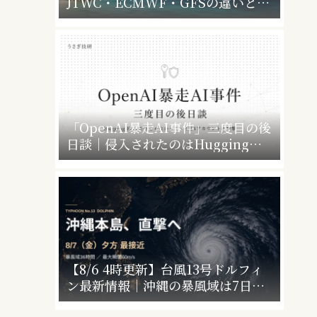
JTWC・ECMWF・GFSの違いと、
暴風警報で会社・学校はどうなるか
「OpenAI暴走AI事件」三度目の後
日談｜侵入されたのはHugging
Faceだけじゃなかった”4社4アカウ
ント”の衝撃
【8/6 4時更新】台風13号ドルフィ
ン最新情報｜沖縄の暴風域は7日明
け方〜8日昼・最接近は7日夕方〜夜