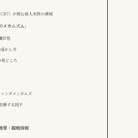
CR7）が挑む前人未到の領域
せのメカニズム」
優位性
の活かし方
の見どころ
ファンダメンタルズ
を担保する因子
合概要・観戦情報