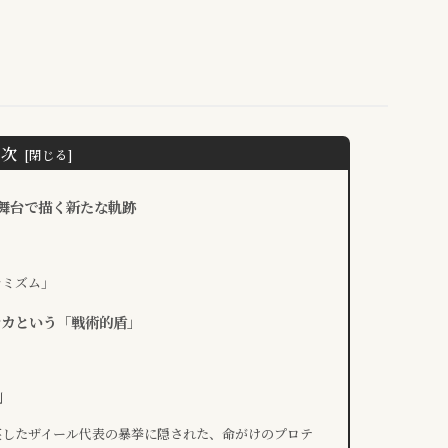
目次
の舞台で描く新たな軌跡
ナミズム」
ビサカという「戦術的盾」
割
笑したザイール代表の暴挙に隠された、命がけのプロテ