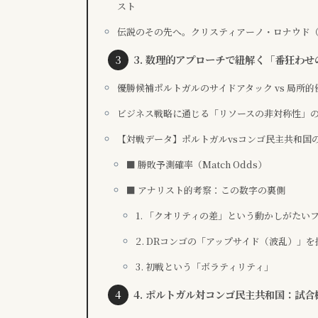
スト
伝説のその先へ。クリスティアーノ・ロナウド（
3. 数理的アプローチで紐解く「番狂わ
優勝候補ポルトガルのサイドアタック vs 局所的
ビジネス戦略に通じる「リソースの非対称性」
【対戦データ】ポルトガルvsコンゴ民主共和国
■ 勝敗予測確率（Match Odds）
■ アナリスト的考察：この数字の裏側
1. 「クオリティの差」という動かしがたい
2. DRコンゴの「アップサイド（波乱）」
3. 初戦という「ボラティリティ」
4. ポルトガル対コンゴ民主共和国：試