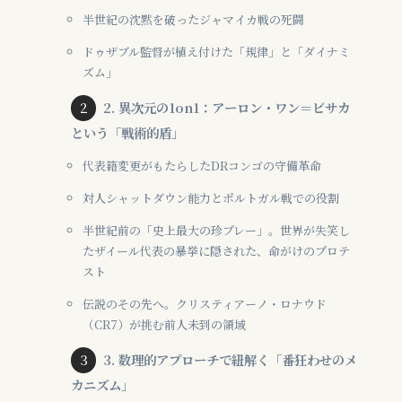
半世紀の沈黙を破ったジャマイカ戦の死闘
ドゥザブル監督が植え付けた「規律」と「ダイナミ
ズム」
2. 異次元の1on1：アーロン・ワン＝ビサカ
という「戦術的盾」
代表籍変更がもたらしたDRコンゴの守備革命
対人シャットダウン能力とポルトガル戦での役割
半世紀前の「史上最大の珍プレー」。世界が失笑し
たザイール代表の暴挙に隠された、命がけのプロテ
スト
伝説のその先へ。クリスティアーノ・ロナウド
（CR7）が挑む前人未到の領域
3. 数理的アプローチで紐解く「番狂わせのメ
カニズム」