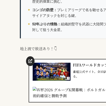
歴史的偉業に挑む。
✦
コンゴの防壁：
プレミアリーグで名を馳せる
サイドアタックを封じる鍵。
✦
52年ぶりの情熱：
組織的堅守を武器に大陸間
対して狙う大金星。
地上波で放送あり！👇
FIFAワールドカップ
番組公式サイト。全10
る。