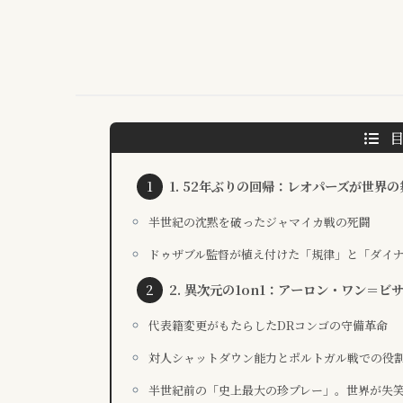
1. 52年ぶりの回帰：レオパーズが世界
半世紀の沈黙を破ったジャマイカ戦の死闘
ドゥザブル監督が植え付けた「規律」と「ダイ
2. 異次元の1on1：アーロン・ワン＝
代表籍変更がもたらしたDRコンゴの守備革命
対人シャットダウン能力とポルトガル戦での役
半世紀前の「史上最大の珍プレー」。世界が失