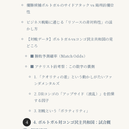
優勝候補ポルトガルのサイドアタック vs 局所的優位
性
ビジネス戦略に通じる「リソースの非対称性」の活
かし方
【対戦データ】ポルトガルvsコンゴ民主共和国の見
どころ
■ 勝敗予測確率（Match Odds）
■ アナリスト的考察：この数字の裏側
1. 「クオリティの差」という動かしがたいファ
ンダメンタルズ
2. DRコンゴの「アップサイド（波乱）」を担保
する因子
3. 初戦という「ボラティリティ」
4. ポルトガル対コンゴ民主共和国：試合概