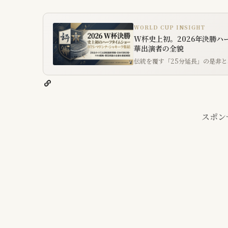
WORLD CUP INSIGHT
W杯史上初。2026年決勝ハ
華出演者の全貌
伝統を覆す「25分延長」の是非と
スポン