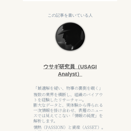
この記事を書いている人
ウサギ研究員（USAGI
Analyst）
「最適解を疑い、物事の裏側を覗く」
複数の業界を横断し、組織のバイアウ
トを経験したリサーチャー。
膨大なデータと、実体験から得られる
一次情報を掛け合わせ、表層のニュー
スでは見えてこない「情報の純度」を
解析します。
情熱（PASSION）と資産（ASSET）。