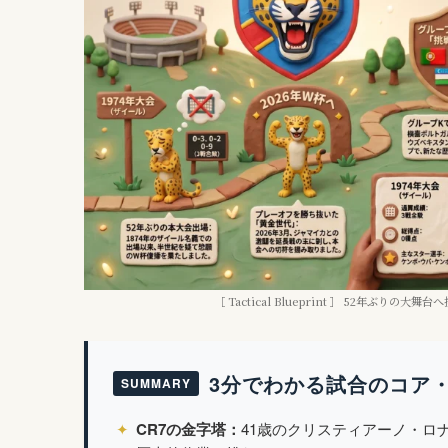
［ Tactical Blueprint ］ 52年ぶ
3分でわかる試合のコア
SUMMARY
✦
CR7の金字塔：
41歳のクリスティアーノ・ロ