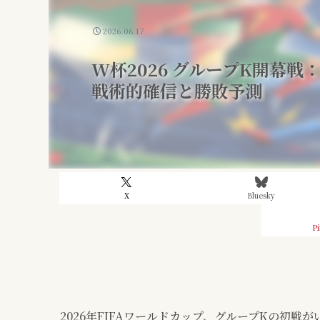
2026.06.17
W杯2026 グループK開幕戦
戦術的確信と勝敗予測
X
Bluesky
Pi
2026年FIFAワールドカップ、グループKの初戦