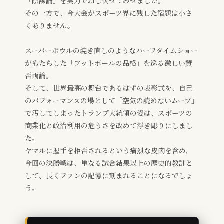
「陰謀論」を実力でねじ伏せてみせました。
その一方で、今大会がスポーツ界に残した宿題は小さ
くありません。
スーパーボウルの焼き直しのようなハーフタイムショー
がもたらした「フットボールの品格」を巡る激しい賛
否両論。
そして、世界最高の舞台であるはずの表彰式を、自己
のパフォーマンスの場として「空気の読めないムーブ」
で汚してしまったトランプ大統領の姿は、スポーツの
商業化と政治利用の危うさを改めて浮き彫りにしまし
た。
ヤマルに握手を拒否されるという痛烈な皮肉を含め、
今回の決勝戦は、単なる試合結果以上の歴史的教訓と
して、長くファンの記憶に刻まれることになるでしょ
う。