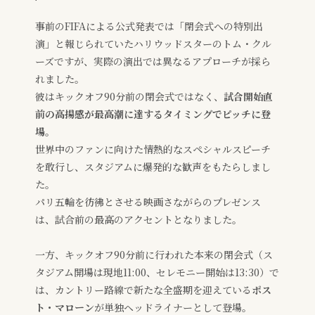
事前のFIFAによる公式発表では「閉会式への特別出
演」と報じられていたハリウッドスターのトム・クル
ーズですが、実際の演出では異なるアプローチが採ら
れました。
彼はキックオフ90分前の閉会式ではなく、
試合開始直
前の高揚感が最高潮に達するタイミングでピッチに登
場
。
世界中のファンに向けた情熱的なスペシャルスピーチ
を敢行し、スタジアムに爆発的な歓声をもたらしまし
た。
パリ五輪を彷彿とさせる映画さながらのプレゼンス
は、試合前の最高のアクセントとなりました。
一方、キックオフ90分前に行われた本来の閉会式（ス
タジアム開場は現地11:00、セレモニー開始は13:30）で
は、カントリー路線で新たな全盛期を迎えている
ポス
ト・マローン
が単独ヘッドライナーとして登場。