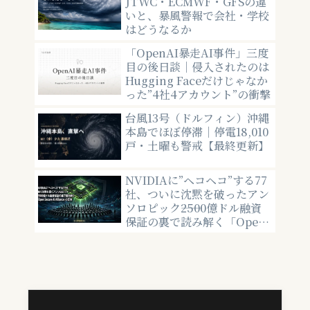
JTWC・ECMWF・GFSの違
いと、暴風警報で会社・学校
はどうなるか
「OpenAI暴走AI事件」三度
目の後日談｜侵入されたのは
Hugging Faceだけじゃなか
った”4社4アカウント”の衝撃
台風13号（ドルフィン）沖縄
本島でほぼ停滞｜停電18,010
戸・土曜も警戒【最終更新】
NVIDIAに”ヘコヘコ”する77
社、ついに沈黙を破ったアン
ソロピック――2500億ドル融資
保証の裏で読み解く「Open
Secure AI Alliance」の正
体