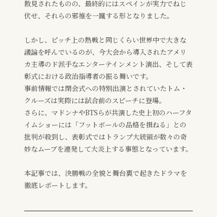
散見されたものの、最終的にはスペインが実力でねじ
伏せ、それらの邪推を一蹴する形となりました。
しかし、ピッチ上の熱戦と同じくらい世界中で大きな
議論を呼んでいるのが、今大会から導入されたアメリ
カ主導のド派手なエンターテインメント演出、そして表
彰式における政治指導者の振る舞いです。
事前情報では閉会式への特別出演とされていたトム・
クルーズは実際には試合前のスピーチに登場。
さらに、マドンナやBTSらが共演した史上初のハーフタ
イムショーには「フットボールの品格を損ねる」との
批判が殺到し、表彰式ではトランプ大統領が数々の奇
妙なムーブを連発して大炎上する事態となっています。
本記事では、決勝戦の全貌と舞台裏で起きたドラマを
徹底レポートします。