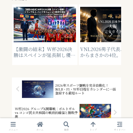
【激闘の結末】W杯2026決
VNL2026男子代表、13
勝はスペインが延長制し優
からまさかの4位。全15
勝！トランプ大統領へのブー
総括【アーカイブ】
イングやハーフタイムショー
の是非を徹底検証
2026年スポーツ観戦を完全自動化！
MLB・F1・W杯日程をカレンダーに一括
登録する最短ルート
W杯2026 グループK開幕戦：ポルトガル
vs コンゴ民主共和国の戦術的確信と勝敗予
測
メニュー
ホーム
検索
トップ
サイドバー