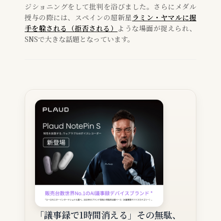
ジショニングをして批判を浴びました。さらにメダル
授与の際には、スペインの超新星
ラミン・ヤマルに握
手を躱される（拒否される）
ような場面が捉えられ、
SNSで大きな話題となっています。
「議事録で1時間消える」その無駄、