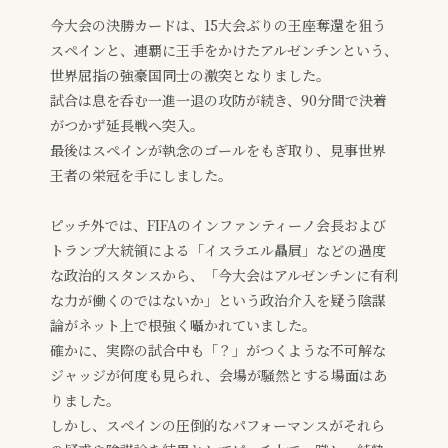
今大会の決勝カードは、15大会ぶりの王座奪還を狙う
スペインと、連覇に王手をかけたアルゼンチンという、
世界屈指の強豪国同士の激突となりました。
試合は息を呑む一進一退の攻防が続き、90分間で決着
がつかず延長戦へ突入。
最後はスペインが執念のゴールをもぎ取り、見事世界
王者の栄冠を手にしました。
ピッチ外では、FIFAのインファンティーノ会長および
トランプ大統領による「イスラエル贔屓」などの過度
な政治的スタンスから、「今大会はアルゼンチンに有利
な力が働くのではないか」という政治介入を疑う陰謀
論がネット上で根強く囁かれていました。
確かに、実際の試合中も「？」がつくような不可解な
ジャッジが何度も見られ、会場が騒然とする場面はあ
りました。
しかし、スペインの圧倒的なパフォーマンスがそれら