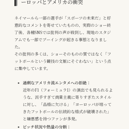
ーロッパとアメリカの衝突
ネイマールら一部の選手が「スポーツの未来だ」と好
意的なコメントを寄せていたものの、実際のショー終
了後、各種SNSでは批判の声が殺到し、現地のスタジ
アムでも一部でブーイングが起きる事態となりまし
た。
その批判の多くは、ショーそのものの質ではなく「フ
ットボールという競技の文脈にそぐわない」という点
に集中しています。
過剰なアメリカ流エンタメへの拒絶：
近年のF1（フォーミュラ1）の演出でも見られるよ
うな、派手すぎて商業主義に寄りすぎたスタイル
に対し、「品格に欠ける」「ヨーロッパが培って
きたフットボールの伝統的な格式が破壊された」
と嫌悪感を持つファンが多発。
ピッチ状況や熱量の分断：