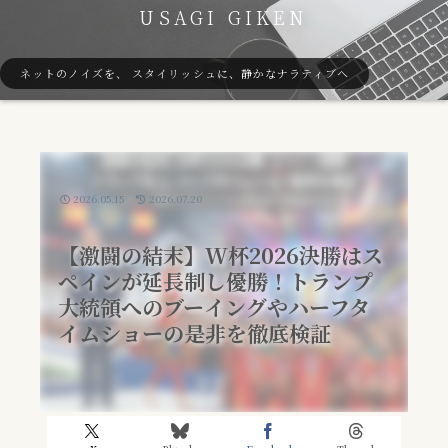
USAGI GIKEN
ネットのノイズを、 スタイリッシュに、静かなナラティブへ
2026.05.15
2026.07.20
【激闘の結末】W杯2026決勝はス
ペインが延長制し優勝！トランプ
大統領へのブーイングやハーフタ
イムショーの是非を徹底検証