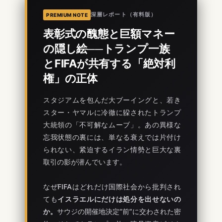
深層レポート（有料版）
PREMIUM NOTE
表彰式の醜態と巨額マネー
の隠し絵──トランプ一族
とFIFAが共有する「絶対利
権」の正体
スタジアムを包んだ大ブーイングと、若き
スター・ヤマルに冷徹に躱されたトランプ
大統領の「不可解なムーブ」。あの異様な
忘我状態の裏には、単なる衰えでは片付け
られない、紧迫するイラン情勢と巨大な裏
取引の影が潜んでいます。
なぜFIFAはどれだけ国際社会から批判され
ても
イスラエルにだけは処分を出せないの
か。
サウジの開催地決定“前”に交わされた密