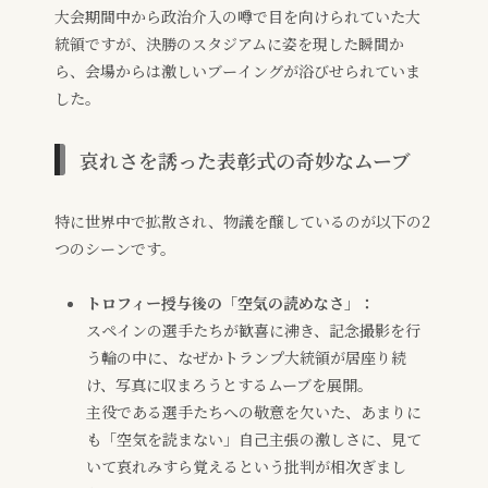
大会期間中から政治介入の噂で目を向けられていた大
統領ですが、決勝のスタジアムに姿を現した瞬間か
ら、会場からは激しいブーイングが浴びせられていま
した。
哀れさを誘った表彰式の奇妙なムーブ
特に世界中で拡散され、物議を醸しているのが以下の2
つのシーンです。
トロフィー授与後の「空気の読めなさ」：
スペインの選手たちが歓喜に沸き、記念撮影を行
う輪の中に、なぜかトランプ大統領が居座り続
け、写真に収まろうとするムーブを展開。
主役である選手たちへの敬意を欠いた、あまりに
も「空気を読まない」自己主張の激しさに、見て
いて哀れみすら覚えるという批判が相次ぎまし