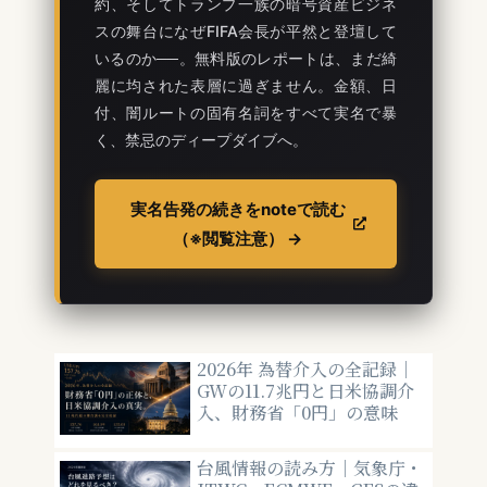
約、そしてトランプ一族の暗号資産ビジネ
スの舞台になぜFIFA会長が平然と登壇して
いるのか──。無料版のレポートは、まだ綺
麗に均された表層に過ぎません。金額、日
付、闇ルートの固有名詞をすべて実名で暴
く、禁忌のディープダイブへ。
実名告発の続きをnoteで読む
（※閲覧注意） →
2026年 為替介入の全記録｜
GWの11.7兆円と日米協調介
入、財務省「0円」の意味
台風情報の読み方｜気象庁・