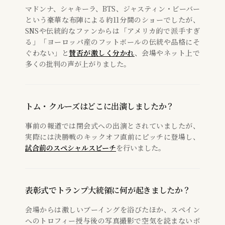
マドンナ、シャキーラ、BTS、ジャスティン・ビーバー
という豪華な布陣による約11分間のショーでしたが、
SNSや伝統的なファンからは「アメリカ的で派手すぎ
る」「ヨーロッパ産のフットボールの伝統や品格にそ
ぐわない」と
賛否が激しく分かれ
、会場やネット上で
多くの批判の声が上がりました。
トム・クルーズはどこに出演しましたか？
事前の報道では閉会式への出演とされていましたが、
実際には決勝戦のキックオフ直前にピッチに登場し、
試合前のスペシャルスピーチ
を行いました。
表彰式でトランプ大統領に何が起きましたか？
会場からは激しいブーイングを浴びたほか、スペイン
へのトロフィー授与後の写真撮影で空気を読まないポ