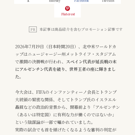
X
Bluesky
Facebook
Threads
Pinterest
本記事は商品紹介を含むプロモーション記事です
PR
2026年7月19日（日本時間20日）、北中米ワールドカ
ップはニュージャージー州メットライフ・スタジアム
で激闘の決勝戦が行われ、
スペイン代表が延長戦の末
にアルゼンチン代表を破り、世界王者の座に輝きまし
た。
今大会は、FIFAのインファンティーノ会長とトランプ
大統領の緊密な関係、そしてトランプ氏のイスラエル
贔屓などの政治的背景から、開幕前より「アルゼンチン
（あるいは特定国）に有利な力が働くのではないか」
という陰謀論が一部で囁かれていました。
実際の試合でも首を傾げたくなるような審判の判定が