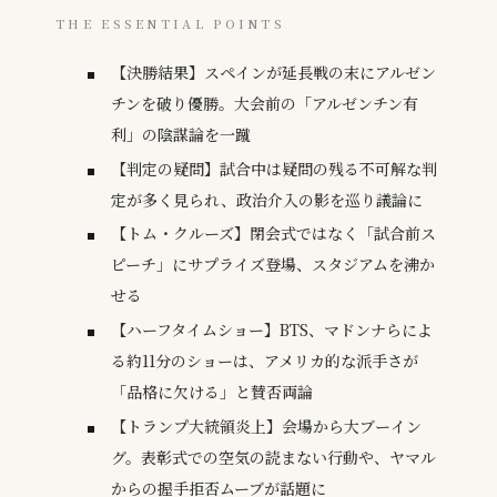
THE ESSENTIAL POINTS
【決勝結果】スペインが延長戦の末にアルゼン
チンを破り優勝。大会前の「アルゼンチン有
利」の陰謀論を一蹴
【判定の疑問】試合中は疑問の残る不可解な判
定が多く見られ、政治介入の影を巡り議論に
【トム・クルーズ】閉会式ではなく「試合前ス
ピーチ」にサプライズ登場、スタジアムを沸か
せる
【ハーフタイムショー】BTS、マドンナらによ
る約11分のショーは、アメリカ的な派手さが
「品格に欠ける」と賛否両論
【トランプ大統領炎上】会場から大ブーイン
グ。表彰式での空気の読まない行動や、ヤマル
からの握手拒否ムーブが話題に