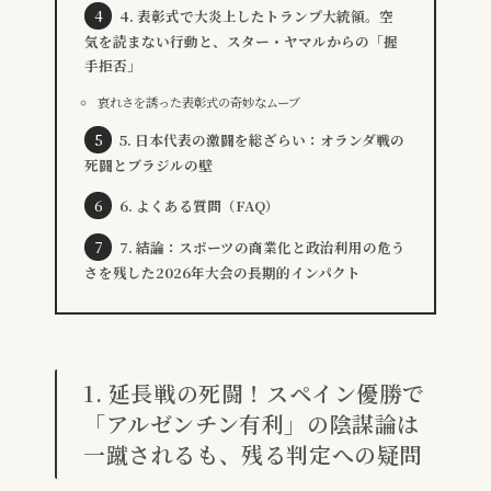
4. 表彰式で大炎上したトランプ大統領。空
気を読まない行動と、スター・ヤマルからの「握
手拒否」
哀れさを誘った表彰式の奇妙なムーブ
5. 日本代表の激闘を総ざらい：オランダ戦の
死闘とブラジルの壁
6. よくある質問（FAQ）
7. 結論：スポーツの商業化と政治利用の危う
さを残した2026年大会の長期的インパクト
1. 延長戦の死闘！スペイン優勝で
「アルゼンチン有利」の陰謀論は
一蹴されるも、残る判定への疑問