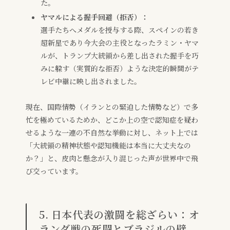
た。
ヤマルによる握手回避（拒否）：
選手たちへメダルを授与する際、スペインの若き
超新星であり今大会の主役となったラミン・ヤマ
ルが、トランプ大統領から差し出された握手を巧
みに躱す（実質的な拒否）ような決定的瞬間がテ
レビ中継に映し出されました。
現在、国際情勢（イランとの緊迫した情勢など）で多
忙を極めているためか、どこか上の空で認知症を疑わ
せるような一連の不自然な挙動に対し、ネット上では
「大統領の精神状態や認知機能は本当に大丈夫なの
か？」と、皮肉と懸念が入り混じった声が世界中で飛
び交っています。
5. 日本代表の激闘を総ざらい：オ
ランダ戦の死闘とブラジルの壁