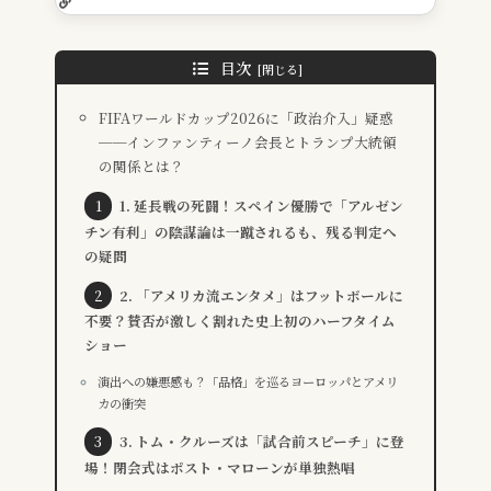
目次
FIFAワールドカップ2026に「政治介入」疑惑
──インファンティーノ会長とトランプ大統領
の関係とは？
1. 延長戦の死闘！スペイン優勝で「アルゼン
チン有利」の陰謀論は一蹴されるも、残る判定へ
の疑問
2. 「アメリカ流エンタメ」はフットボールに
不要？賛否が激しく割れた史上初のハーフタイム
ショー
演出への嫌悪感も？「品格」を巡るヨーロッパとアメリ
カの衝突
3. トム・クルーズは「試合前スピーチ」に登
場！閉会式はポスト・マローンが単独熱唱