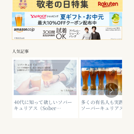
人気記事
40代に知って欲しいソバー
多くの有名人も実践して
キュリアス（Sober
ソーバーキュリアスとは
Curious）とは？なぜ有名人
まない選択も流行ってい
や海外セレブは断酒するの
景。プレミアムビールと
か？その考え方。
ル業界の今のトレンド[P