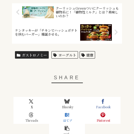
クーリッシュGreenついにクーリッシュも
植物系に！「植物性ミルク」とは？美味し
いのか？
ケンタッキーが「チキンでハッシュポテト
を挟むバーガー」爆誕させる。
ガストロノミー
ヨーグルト
健康
X
Bluesky
Facebook
Threads
はてブ
Pinterest
コピー