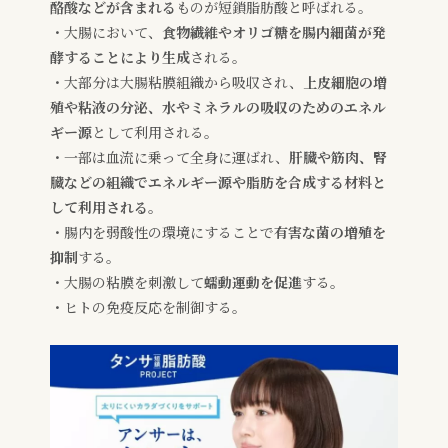
酪酸などが含まれる
ものが短鎖脂肪酸と呼ばれる。
・大腸において、
食物繊維やオリゴ糖を腸内細菌が発
酵することにより生成
される。
・大部分は大腸粘膜組織から吸収され、
上皮細胞の増
殖や粘液の分泌、水やミネラルの吸収のためのエネル
ギー源
として利用される。
・一部は血流に乗って全身に運ばれ、
肝臓や筋肉、腎
臓などの組織でエネルギー源や脂肪を合成する材料と
して利用される。
・腸内を弱酸性の環境にすることで
有害な菌の増殖を
抑制
する。
・大腸の粘膜を刺激して
蠕動運動を促進
する。
・ヒトの免疫反応を制御する。