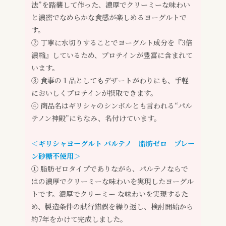
法”を踏襲して作った、濃厚でクリーミーな味わい
と濃密でなめらかな食感が楽しめるヨーグルトで
す。
② 丁寧に水切りすることでヨーグルト成分を『3倍
濃縮』しているため、プロテインが豊富に含まれて
います。
③ 食事の１品としてもデザートがわりにも、手軽
においしくプロテインが摂取できます。
④ 商品名はギリシャのシンボルとも言われる“パル
テノン神殿”にちなみ、名付けています。
＜ギリシャヨーグルト パルテノ 脂肪ゼロ プレー
ン砂糖不使用＞
① 脂肪ゼロタイプでありながら、パルテノならで
はの濃厚でクリーミーな味わいを実現したヨーグル
トです。濃厚でクリーミー な味わいを実現するた
め、製造条件の試行錯誤を繰り返し、検討開始から
約7年をかけて完成しました。