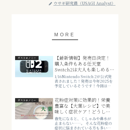
ウサギ研究員（USAGI Analyst）
【最新情報】発売日決定！
ガストロノミー
購入条件もある任天堂
Switch2は大人も楽しめる？
40代向けおすすめゲーム＆
1/16Nintendo Switch 2が公式発
活用法。体験会情報も！
表されました！発売は今年2025を
予定しているそうです！今回は、
大注目のSwitch2の話題です！ニ
ンテンドースイッチ2 価格は
花粉症対策に効果的！栄養
49,980円（日本語、国内専用） マ
ガストロノミー
リオカート ワールド同梱...
豊富な【大葉レシピ】で美
味しく症状ケア！どうして
もダメな時は・・・
春先になると、くしゃみや鼻水が
止まらない……。 そんな花粉症の
症状に悩まされている方も多いの