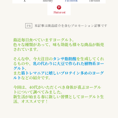
X
Bluesky
Facebook
Threads
Pinterest
本記事は商品紹介を含むプロモーション記事です
PR
最近毎日食べていますヨーグルト。
色々な種類があって、味も効能も様々な商品が販売
されています。
そんな中、今大注目の
タンサ脂肪酸
を生成してくれ
るものや、
乳の代わりに大豆で作られた植物系ヨー
グルト
、
また
筋トレマニアに嬉しいプロテイン多めのヨーグ
ルト
などの紹介です。
今回は、40代がいただくべき身体が喜ぶヨーグル
トについて調べてみました。
新生活が始まる春に新しい習慣としてヨーグルト生
活、オススメです！