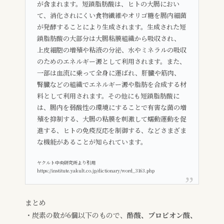
が含まれます。短鎖脂肪酸は、ヒトの大腸におい
て、消化されにくい食物繊維やオリゴ糖を腸内細菌
が発酵することにより生成されます。生成された短
鎖脂肪酸の大部分は大腸粘膜組織から吸収され、
上皮細胞の増殖や粘液の分泌、水やミネラルの吸収
のためのエネルギー源として利用されます。また、
一部は血流に乗って全身に運ばれ、肝臓や筋肉、
腎臓などの組織でエネルギー源や脂肪を合成する材
料として利用されます。その他にも短鎖脂肪酸に
は、腸内を弱酸性の環境にすることで有害な菌の増
殖を抑制する、大腸の粘膜を刺激して蠕動運動を促
進する、ヒトの免疫反応を制御する、などさまざま
な機能があることが知られています。
ヤクルト中央研究所より引用
https://institute.yakult.co.jp/dictionary/word_3163.php
まとめ
・炭素の数が6個以下のもので、
酢酸、プロピオン酸、