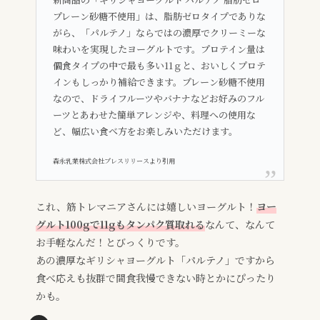
プレーン砂糖不使用」は、脂肪ゼロタイプでありな
がら、「パルテノ」ならではの濃厚でクリーミーな
味わいを実現したヨーグルトです。プロテイン量は
個食タイプの中で最も多い11ｇと、おいしくプロテ
インもしっかり補給できます。プレーン砂糖不使用
なので、ドライフルーツやバナナなどお好みのフル
ーツとあわせた簡単アレンジや、料理への使用な
ど、幅広い食べ方をお楽しみいただけます。
森永乳業株式会社プレスリリースより引用
これ、筋トレマニアさんには嬉しいヨーグルト！
ヨー
グルト100gで11gもタンパク質取れる
なんて、なんて
お手軽なんだ！とびっくりです。
あの濃厚なギリシャヨーグルト「パルテノ」ですから
食べ応えも抜群で間食我慢できない時とかにぴったり
かも。