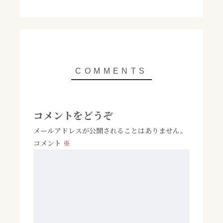
ではないでしょうか？実は、身近
な食材「大葉（シソ）」が花粉症
対策に役立つことをご存じです
か？大葉には、抗アレルギー作用
や抗炎症作用を持つ成分が含まれ...
コメントをどうぞ
メールアドレスが公開されることはありません。
コメント
※