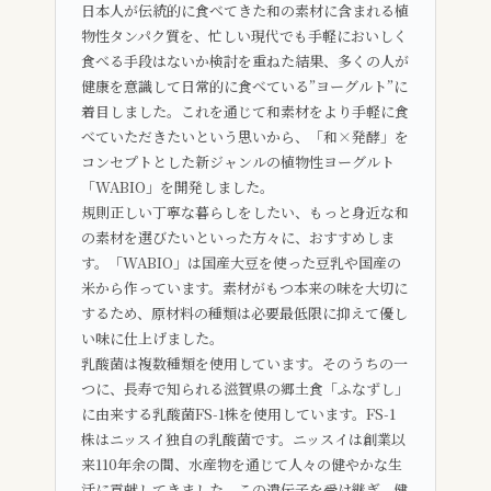
日本人が伝統的に食べてきた和の素材に含まれる植
物性タンパク質を、忙しい現代でも手軽においしく
食べる手段はないか検討を重ねた結果、多くの人が
健康を意識して日常的に食べている”ヨーグルト”に
着目しました。これを通じて和素材をより手軽に食
べていただきたいという思いから、「和×発酵」を
コンセプトとした新ジャンルの植物性ヨーグルト
「WABIO」を開発しました。
規則正しい丁寧な暮らしをしたい、もっと身近な和
の素材を選びたいといった方々に、おすすめしま
す。「WABIO」は国産大豆を使った豆乳や国産の
米から作っています。素材がもつ本来の味を大切に
するため、原材料の種類は必要最低限に抑えて優し
い味に仕上げました。
乳酸菌は複数種類を使用しています。そのうちの一
つに、長寿で知られる滋賀県の郷土食「ふなずし」
に由来する乳酸菌FS-1株を使用しています。FS-1
株はニッスイ独自の乳酸菌です。ニッスイは創業以
来110年余の間、水産物を通じて人々の健やかな生
活に貢献してきました。この遺伝子を受け継ぎ、健