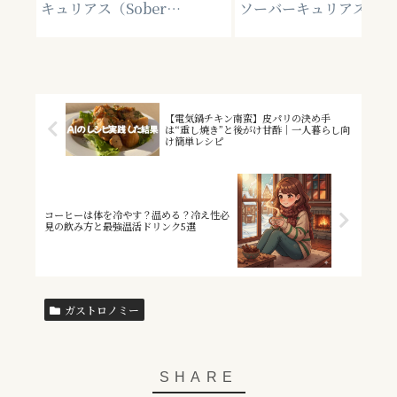
キュリアス（Sober
ソーバーキュリアスとは
Curious）とは？なぜ有名人
まない選択も流行ってい
や海外セレブは断酒するの
景。プレミアムビールと
か？その考え方。
ル業界の今のトレンド[P
【電気鍋チキン南蛮】皮パリの決め手
は“重し焼き”と後がけ甘酢｜一人暮らし向
け簡単レシピ
コーヒーは体を冷やす？温める？冷え性必
見の飲み方と最強温活ドリンク5選
ガストロノミー