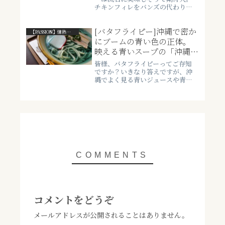
チキンフィレをバンズの代わりに
するなんて、ケンタッキーにしか
できないオリジナリティー。待って
[バタフライピー]沖縄で密か
いたのは、そういうのです、そう言
【PASSION】情熱・ライフスタイル系
うところですケンタッキーさん。
にブームの青い色の正体。
ガーリックホットチキンも美...
映える青いスープの「沖縄
そば」などに使用されて
皆様、バタフライピーってご存知
る！？
ですか？いきなり答えですが、沖
縄でよく見る青いジュースや青い
お茶に入っている材料なのです
が、この材料が健康面や機能的に
素晴らしいらしく、今沖縄で流行
りつつあるようで、最後に紹介し
ますが、沖縄そばにも使用してい
る...
コメントをどうぞ
メールアドレスが公開されることはありません。