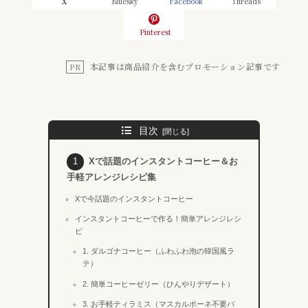
X
Bluesky
Facebook
Threads
Pinterest
本記事は商品紹介を含むプロモーション記事です
PR
目次
Xで話題のインスタントコーヒー＆お
手軽アレンジレシピ集
Xで今話題のインスタントコーヒー
インスタントコーヒーで作る！簡単アレンジレシ
ピ
1. ダルゴナコーヒー（ふわふわ泡の韓国風ラ
テ）
2. 簡単コーヒーゼリー（ひんやりデザート）
3. お手軽ティラミス（マスカルポーネ不要バ