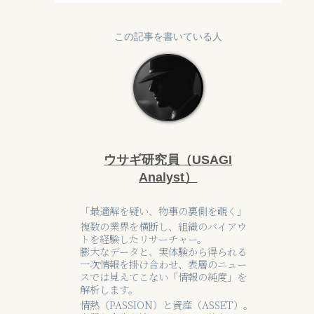
この記事を書いている人
ウサギ研究員（USAGI
Analyst）
「最適解を疑い、物事の裏側を覗く」
複数の業界を横断し、組織のバイアウ
トを経験したリサーチャー。
膨大なデータと、実体験から得られる
一次情報を掛け合わせ、表層のニュー
スでは見えてこない「情報の純度」を
解析します。
情熱（PASSION）と資産（ASSET）。