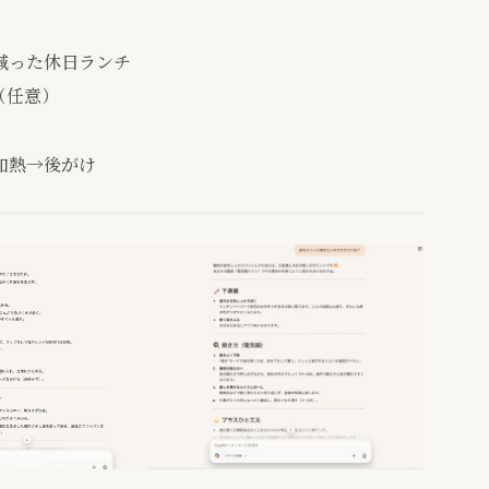
減った休日ランチ
（任意）
加熱→後がけ