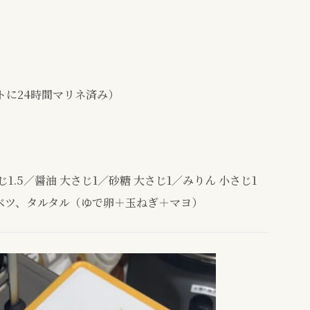
ルトに24時間マリネ済み）
じ1.5／醤油 大さじ1／砂糖 大さじ1／みりん 小さじ1
ベツ、タルタル（ゆで卵＋玉ねぎ＋マヨ）