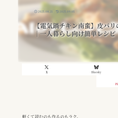
2025.08.21
2025.09.05
【電気鍋チキン南蛮】皮パリ
｜一人暮らし向け簡単レシピ
X
Bluesky
Pi
軽くて読むのも作るのもラク。