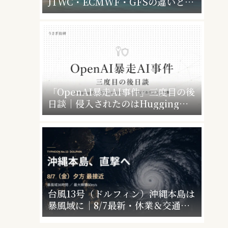
JTWC・ECMWF・GFSの違いと、
暴風警報で会社・学校はどうなるか
「OpenAI暴走AI事件」三度目の後
日談｜侵入されたのはHugging
Faceだけじゃなかった”4社4アカウ
ント”の衝撃
台風13号（ドルフィン）沖縄本島は
暴風域に｜8/7最新・休業＆交通運
休情報まとめ