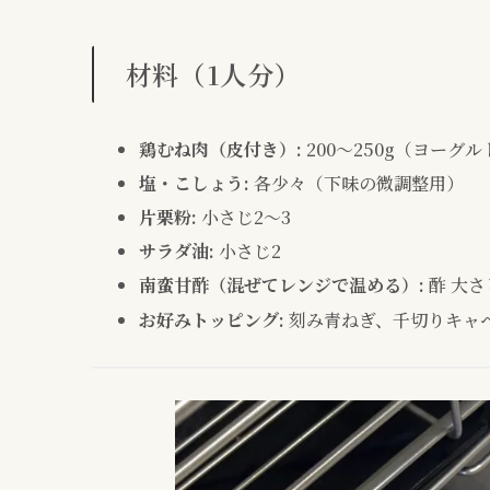
材料（1人分）
鶏むね肉（皮付き）:
200〜250g（ヨーグ
塩・こしょう:
各少々（下味の微調整用）
片栗粉:
小さじ2〜3
サラダ油:
小さじ2
南蛮甘酢（混ぜてレンジで温める）:
酢 大さ
お好みトッピング:
刻み青ねぎ、千切りキャ