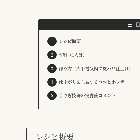
レシピ概要
材料（1人分）
作り方（片手電気鍋で皮パリ仕上げ）
仕上がりを左右するコツと小ワザ
うさぎ技研の実食後コメント
レシピ概要