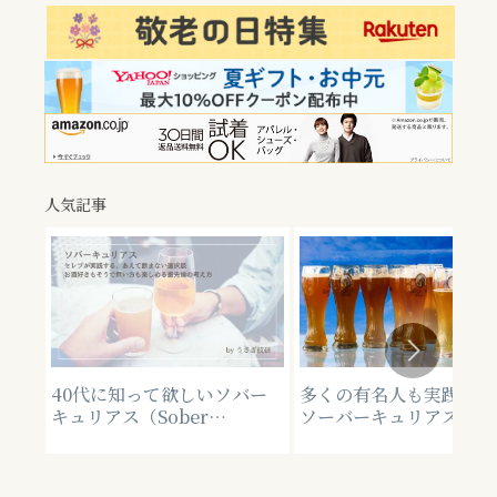
人気記事
40代に知って欲しいソバー
多くの有名人も実践して
キュリアス（Sober
ソーバーキュリアスとは
Curious）とは？なぜ有名人
まない選択も流行ってい
や海外セレブは断酒するの
景。プレミアムビールと
か？その考え方。
ル業界の今のトレンド[P