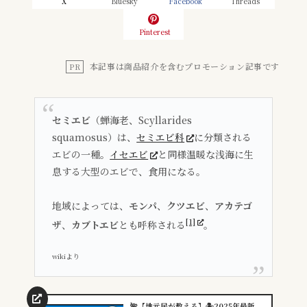
X
Bluesky
Facebook
Threads
Pinterest
本記事は商品紹介を含むプロモーション記事です
PR
セミエビ
（蝉海老、
Scyllarides
squamosus
）は、
セミエビ科
に分類される
エビの一種。
イセエビ
と同様温暖な浅海に生
息する大型のエビで、食用になる。
地域によっては、
モンパ
、
クツエビ
、
アカテゴ
[1]
ザ
、
カブトエビ
とも呼称される
。
wikiより
🌺【地元民が教える】🏝️2025年最新