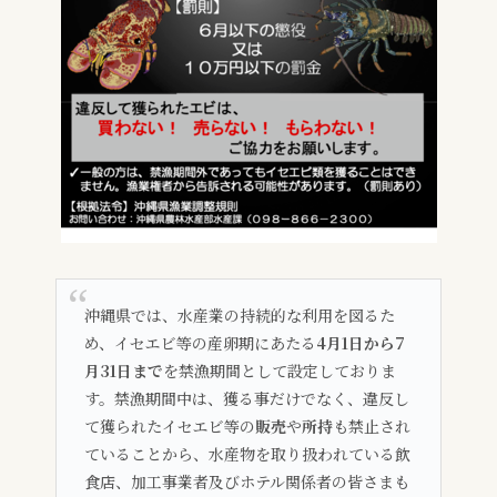
沖縄県では、水産業の持続的な利用を図るた
め、イセエビ等の産卵期にあたる
4月1日から7
月31日まで
を禁漁期間として設定しておりま
す。禁漁期間中は、獲る事だけでなく、違反し
て獲られたイセエビ等の
販売
や
所持
も禁止され
ていることから、水産物を取り扱われている飲
食店、加工事業者及びホテル関係者の皆さまも