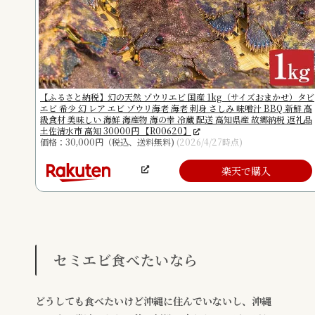
【ふるさと納税】幻の天然 ゾウリエビ 国産 1kg（サイズおまかせ）タビ
エビ 希少 幻 レア エビ ゾウリ海老 海老 刺身 さしみ 味噌汁 BBQ 新鮮 高
級食材 美味しい 海鮮 海産物 海の幸 冷蔵 配送 高知県産 故郷納税 返礼品
土佐清水市 高知 30000円 【R00620】
価格：30,000円（税込、送料無料)
(2026/4/27時点)
楽天で購入
セミエビ食べたいなら
どうしても食べたいけど沖縄に住んでいないし、
沖縄