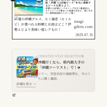
版！沖縄“AA評価ビーチ”本当に感動す
るビーチを教えよう。
沖縄のAA評価ビーチをマップ付きで厳選紹介。
モデルコースや保全への意識も深まる、夏に行き
たい透明度抜群のスポット集！
usagi-
giken.com
2025.07.31
CURATED STAY SELECTION
沖縄行くなら、県内最大手の
「沖縄ツーリスト」で！✈️
ツアー、空室状況や価格帯を、今のう
ちに軽く確認。
詳細を見る →