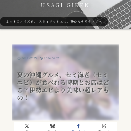
USAGI GIKEN
ネットのノイズを、 スタイリッシュに、静かなナラティブへ
2023.07.25
2026.04.27
夏の沖縄グルメ、セミ海老（セミ
エビ）が食べれる時期とお店はど
こ？伊勢エビより美味い超レアも
の！