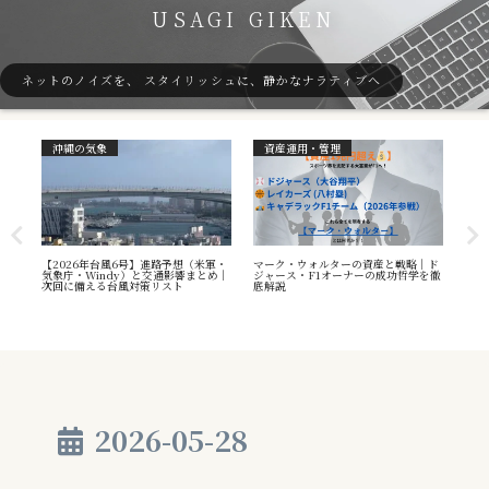
USAGI GIKEN
ネットのノイズを、 スタイリッシュに、静かなナラティブへ
沖縄の気象
資産運用・管理
ガ
7号
【2026年台風6号】進路予想（米軍・
マーク・ウォルターの資産と戦略｜ド
40
本州
気象庁・Windy）と交通影響まとめ｜
ジャース・F1オーナーの成功哲学を徹
（S
へ
次回に備える台風対策リスト
底解説
や海
え方
2026-05-28