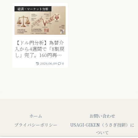
経済・マーケット分析
【ドル円分析】為替介
入から4週間で「8割戻
し」完了。160円再突
破のシナリオとテクニ
2026.06.09
0
カルの真実
ホーム
お問い合わせ
プライバシーポリシー
USAGI-GIKEN（うさぎ技研）に
ついて