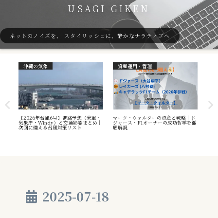
USAGI GIKEN
ネットのノイズを、 スタイリッシュに、静かなナラティブへ
沖縄の気象
資産運用・管理
ガ
7号
【2026年台風6号】進路予想（米軍・
マーク・ウォルターの資産と戦略｜ド
40
本州
気象庁・Windy）と交通影響まとめ｜
ジャース・F1オーナーの成功哲学を徹
（S
へ
次回に備える台風対策リスト
底解説
や海
え方
2025-07-18