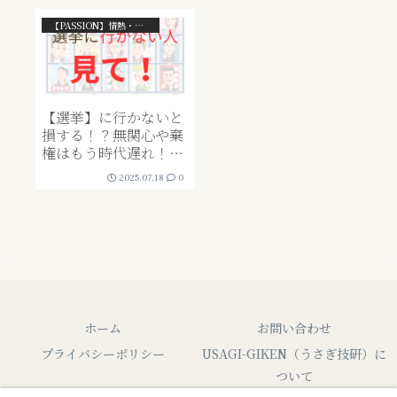
【PASSION】情熱・ライフスタイル系
【選挙】に行かないと
損する！？無関心や棄
権はもう時代遅れ！文
句言うくらいなら投票
2025.07.18
0
しよう！
ホーム
お問い合わせ
プライバシーポリシー
USAGI-GIKEN（うさぎ技研）に
ついて