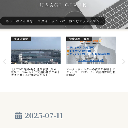
USAGI GIKEN
ネットのノイズを、 スタイリッシュに、静かなナラティブへ
沖縄の気象
資産運用・管理
ガ
7号
【2026年台風6号】進路予想（米軍・
マーク・ウォルターの資産と戦略｜ド
40
本州
気象庁・Windy）と交通影響まとめ｜
ジャース・F1オーナーの成功哲学を徹
（S
へ
次回に備える台風対策リスト
底解説
や海
え方
2025-07-11