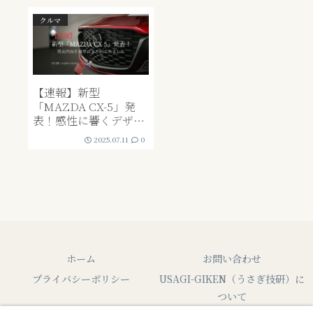
クルマ
【速報】新型
「MAZDA CX-5」発
表！感性に響くデザイ
ンと使いやすさの革
2025.07.11
0
新！ちょっと言いたい
ことも。
ホーム
お問い合わせ
プライバシーポリシー
USAGI-GIKEN（うさぎ技研）に
ついて