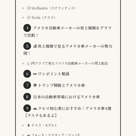
③ Stellantis（ステランティス）
④ Tesla（テスラ）
アメリカ自動車メーカーの売上規模をグラフ
で比較！
💰 売上規模で見るアメリカ車メーカーの勢力
図！
📈 円グラフで見るアメリカ自動車メーカーの売上割合
👀 ワンポイント解説
💬 トランプ関税とアメリカ車
日本の自動車市場におけるアメリカ車
🚗 クルマ初心者におすすめ！アメリカ車4選
【テスラもあるよ】
🔋 テスラ・モデル3
🚙 フォード・マスタング・マッハE