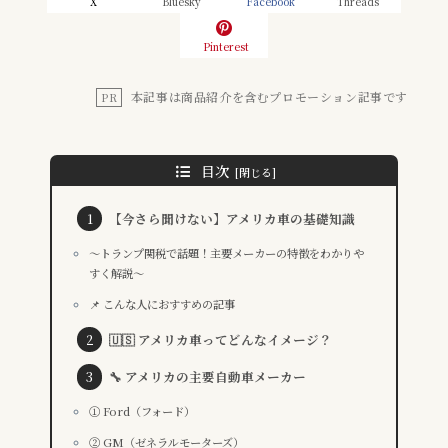
X
Bluesky
Facebook
Threads
Pinterest
本記事は商品紹介を含むプロモーション記事です
PR
目次
【今さら聞けない】アメリカ車の基礎知識
～トランプ関税で話題！主要メーカーの特徴をわかりや
すく解説～
📌 こんな人におすすめの記事
🇺🇸 アメリカ車ってどんなイメージ？
🔧 アメリカの主要自動車メーカー
① Ford（フォード）
② GM（ゼネラルモーターズ）