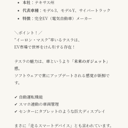
本社
：テキサス州
代表車種
：モデル3、モデルY、サイバートラック
特徴
：完全EV（電気自動車）メーカー
＼ポイント！／
“イーロン・マスク”率いるテスラは、
EV市場で世界をけん引する存在！
テスラの魅力は、車というより「
未来のガジェット
」
感。
ソフトウェアで常にアップデートされる感覚が新鮮で
す。
✔ 自動運転機能
✔ スマホ連動の車両管理
✔ センターにタブレットのような巨大ディスプレイ
まさに「走るスマートデバイス」とも言われています。