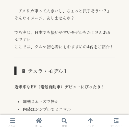
「アメリカ車って大きいし、ちょっと派手そう…？」
そんなイメージ、ありませんか？
でも実は、日本でも扱いやすいモデルもたくさんある
んです✨
ここでは、クルマ初心者にもおすすめの
4台
をご紹介！
🔋 テスラ・モデル3
近未来なEV（電気自動車）デビューにぴったり！
加速スムーズで静か
内装はシンプルでミニマル
スマホ感覚の操作性がウケてます
補助金対象になることも！
メニュー
ホーム
検索
トップ
サイドバー