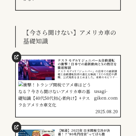
【今さら聞けない】アメリカ車の
基礎知識
テスラ モデルY ジュニパー＆自動運転
の衝撃！日本での最新動向とXの熱狂を
徹底解剖
テスラ モデルY「ジュニパー」の日本での最新情
報と自動運転技術の進化を解説！Xでの反応や課
題、公式発表をまとめました。未来のモビリティ
をチェック！
usagi-
giken.com
2025.08.20
【解説】2025年 日米関税交渉が決
着！？“80兆円投資”ってばら撒