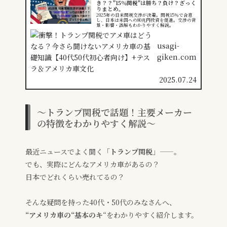
き？？"15％関税"は勝ち？負け？ざっく
りまとめ。
2025年の日米関税交渉が決着。関税15％で合意
し、日本は米国への80兆円投資を促進。交渉の背
景・影響・誤解もわかりやすく解説。
usagi-
giken.com
2025.07.24
～トランプ関税で話題！主要メーカー
の特徴をわかりやすく解説～
最近ニュースでよく聞く「
トランプ関税
」——。
でも、実際にどんなアメリカ車があるの？
日本でどれくらい売れてるの？
そんな疑問を持った40代・50代のみなさんへ、
“アメリカ車の“基本のキ
“をわかりやすく紹介します。