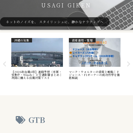
USAGI GIKEN
ネットのノイズを、 スタイリッシュに、静かなナラティブへ
沖縄の気象
資産運用・管理
ガ
7号
【2026年台風6号】進路予想（米軍・
マーク・ウォルターの資産と戦略｜ド
40
本州
気象庁・Windy）と交通影響まとめ｜
ジャース・F1オーナーの成功哲学を徹
（S
へ
次回に備える台風対策リスト
底解説
や海
え方
GTB