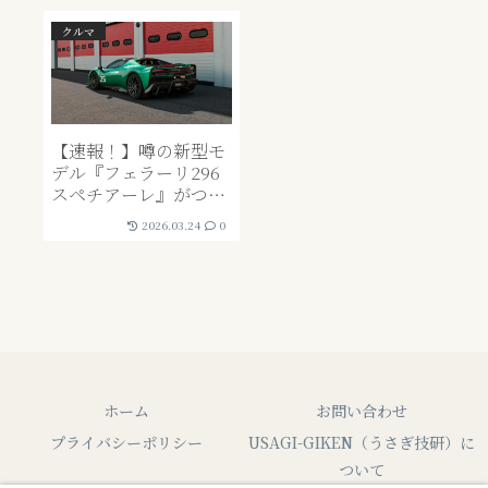
クルマ
【速報！】噂の新型モ
デル『フェラーリ296
スペチアーレ』がつい
に登場！価格やスペッ
2026.03.24
0
ク・購入条件などを調
べました！Ferrari 296
Speciale Aも同時発
表！
ホーム
お問い合わせ
プライバシーポリシー
USAGI-GIKEN（うさぎ技研）に
ついて