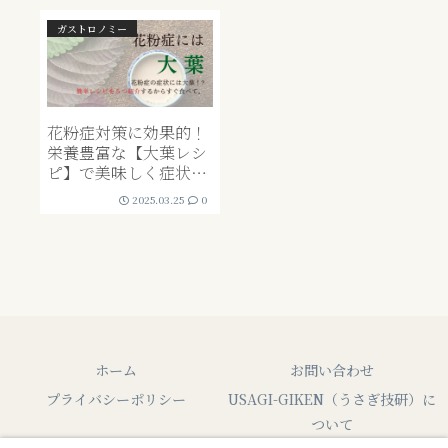
ガストロノミー
花粉症対策に効果的！
栄養豊富な【大葉レシ
ピ】で美味しく症状ケ
ア！どうしてもダメな
2025.03.25
0
時は・・・
ホーム
お問い合わせ
プライバシーポリシー
USAGI-GIKEN（うさぎ技研）に
ついて