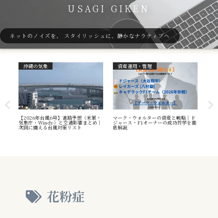
USAGI GIKEN
ネットのノイズを、 スタイリッシュに、静かなナラティブへ
沖縄の気象
資産運用・管理
ガ
7号
【2026年台風6号】進路予想（米軍・
マーク・ウォルターの資産と戦略｜ド
40
本州
気象庁・Windy）と交通影響まとめ｜
ジャース・F1オーナーの成功哲学を徹
（S
へ
次回に備える台風対策リスト
底解説
や海
え方
花粉症