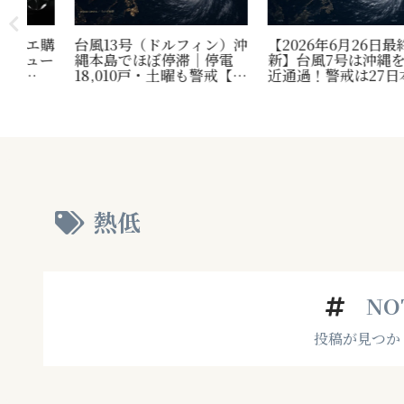
エ購
台風13号（ドルフィン）沖
【2026年6月26日最終更
ー
縄本島でほぼ停滞｜停電
新】台風7号は沖縄を最接
18,010戸・土曜も警戒【最
近通過！警戒は27日本州
終更新】
上陸恐れの「台風8号ダブ
ル大雨」へ
熱低
NO
投稿が見つか