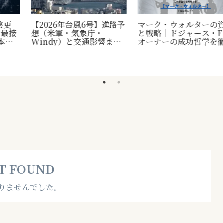
【2026年台風6号】進路予
マーク・ウォルターの資産
想（米軍・気象庁・
と戦略｜ドジャース・F1
Windy）と交通影響まと
オーナーの成功哲学を徹底
め｜次回に備える台風対策
解説
リスト
T FOUND
りませんでした。