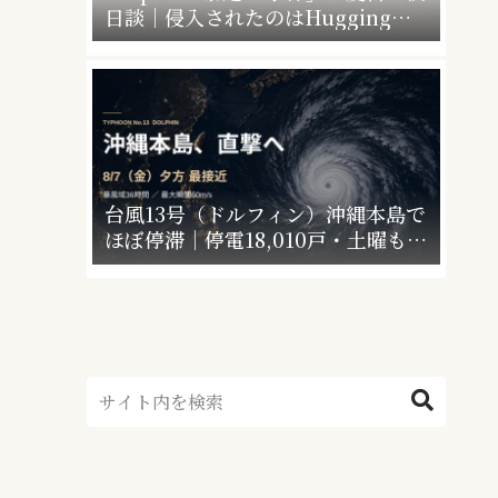
日談｜侵入されたのはHugging
Faceだけじゃなかった”4社4アカウ
ント”の衝撃
台風13号（ドルフィン）沖縄本島で
ほぼ停滞｜停電18,010戸・土曜も警
戒【最終更新】