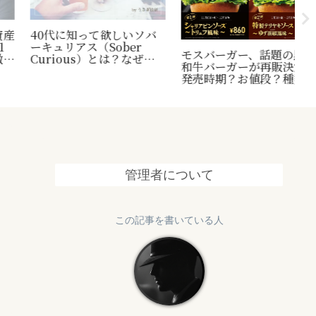
40代に知って欲しいソバ
水
ーキュリアス（Sober
パ
モスバーガー、話題の黒毛
Curious）とは？なぜ有
件
和牛バーガーが再販決定！
名人や海外セレブは断酒す
認
発売時期？お値段？種類？
るのか？その考え方。
に
大公開！今度はさらにプレ
ミア感がパワーアップされ
ている！
管理者について
この記事を書いている人