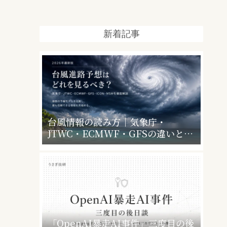
新着記事
台風情報の読み方｜気象庁・
JTWC・ECMWF・GFSの違いと、
暴風警報で会社・学校はどうなるか
「OpenAI暴走AI事件」三度目の後