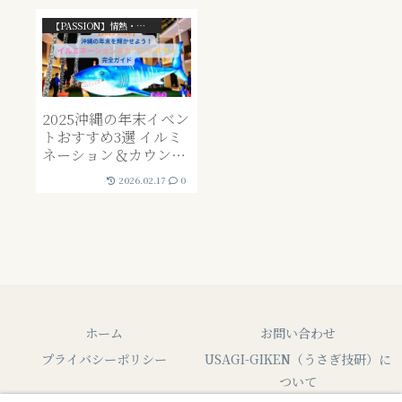
【PASSION】情熱・ライフスタイル系
2025沖縄の年末イベン
トおすすめ3選 イルミ
ネーション＆カウント
ダウン完全ガイド
2026.02.17
0
ホーム
お問い合わせ
プライバシーポリシー
USAGI-GIKEN（うさぎ技研）に
ついて