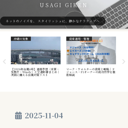
USAGI GIKEN
ネットのノイズを、 スタイリッシュに、静かなナラティブへ
沖縄の気象
資産運用・管理
ガ
7号
【2026年台風6号】進路予想（米軍・
マーク・ウォルターの資産と戦略｜ド
40
本州
気象庁・Windy）と交通影響まとめ｜
ジャース・F1オーナーの成功哲学を徹
（S
へ
次回に備える台風対策リスト
底解説
や海
え方
2025-11-04