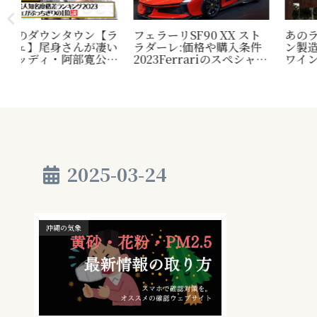
エ購
台風13号（ドルフィン）沖
【2026年6月26日最終更
ー
縄本島でほぼ停滞｜停電
新】台風7号は沖縄を最接
18,010戸・土曜も警戒【最
近通過！警戒は27日本州
終更新】
上陸恐れの「台風8号ダブ
ル大雨」へ
2025-03-24
沖縄の気象