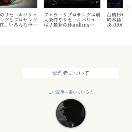
40代に知って欲しいソバ
水
ーキュリアス（Sober
パ
モスバーガー、話題の黒毛
Curious）とは？なぜ有
件
和牛バーガーが再販決定！
名人や海外セレブは断酒す
認
発売時期？お値段？種類？
るのか？その考え方。
に
大公開！今度はさらにプレ
ミア感がパワーアップされ
ている！
管理者について
この記事を書いている人