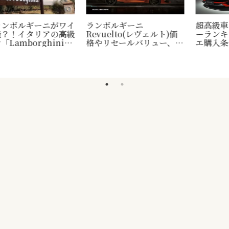
【2026年台風6号】進路予
マーク・ウォルターの資産
想（米軍・気象庁・
と戦略｜ドジャース・F1
Windy）と交通影響まと
オーナーの成功哲学を徹底
め｜次回に備える台風対策
解説
リスト