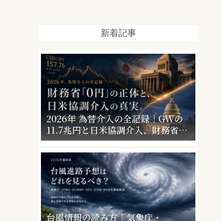
新着記事
2026年 為替介入の全記録｜GWの
11.7兆円と日米協調介入、財務省
「0円」の意味
台風情報の読み方｜気象庁・