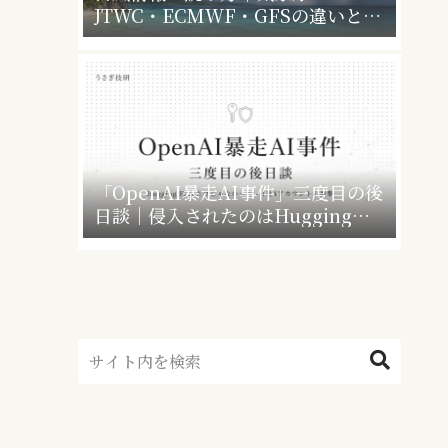
JTWC・ECMWF・GFSの違いと、
暴風警報で会社・学校はどうなるか
「OpenAI暴走AI事件」三度目の後
日談｜侵入されたのはHugging
Faceだけじゃなかった”4社4アカウ
ント”の衝撃