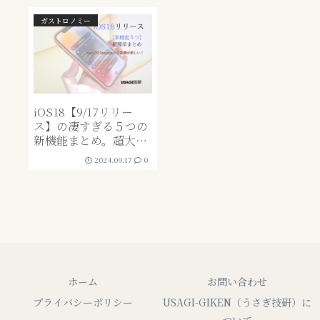
ガストロノミー
iOS18【9/17リリー
ス】の凄すぎる５つの
新機能まとめ。超大幅
アップデート！アプリ
2024.09.17
0
にロックもかけられる
ようになったよ！
ホーム
お問い合わせ
プライバシーポリシー
USAGI-GIKEN（うさぎ技研）に
ついて