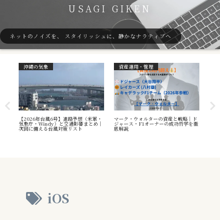
USAGI GIKEN
ネットのノイズを、 スタイリッシュに、静かなナラティブへ
沖縄の気象
資産運用・管理
ガ
7号
【2026年台風6号】進路予想（米軍・
マーク・ウォルターの資産と戦略｜ド
40
本州
気象庁・Windy）と交通影響まとめ｜
ジャース・F1オーナーの成功哲学を徹
（S
へ
次回に備える台風対策リスト
底解説
や海
え方
iOS