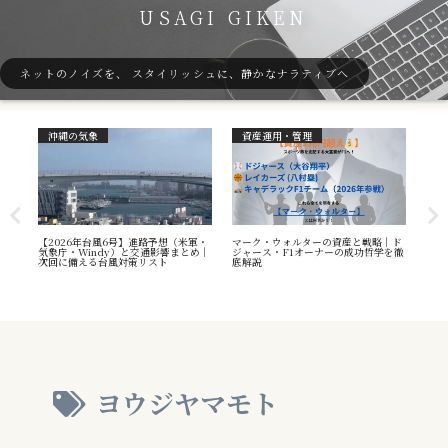
USAGI GIKEN
ネットのノイズを、 スタイリッシュに、静かなナラティブへ
沖縄の気象
資産運用・管理
ガ
7号
【2026年台風6号】進路予想（米軍・
マーク・ウォルターの資産と戦略｜ド
40
本州
気象庁・Windy）と交通影響まとめ｜
ジャース・F1オーナーの成功哲学を徹
（S
へ
次回に備える台風対策リスト
底解説
や海
え方
ヨウジヤマモト