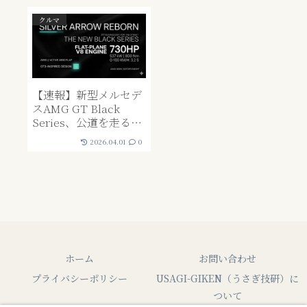
クルマ
【速報】新型メルセデ
スAMG GT Black
Series、公道を走る
GT3マシンが「究極」
2026.04.01
0
を更新する驚愕の理由:
ホーム
お問い合わせ
プライバシーポリシー
USAGI-GIKEN（うさぎ技研）に
ついて