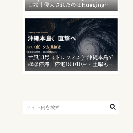
日談｜侵入されたのはHugging
Faceだけじゃなかった”4社4アカウ
ント”の衝撃
台風13号（ドルフィン）沖縄本島で
ほぼ停滞｜停電18,010戸・土曜も警
戒【最終更新】