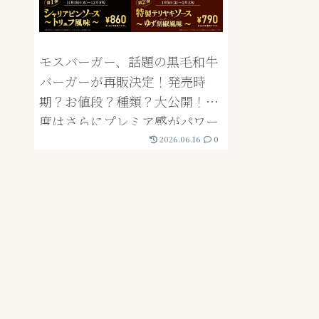
モスバーガー、話題の黒毛和牛
バーガーが再販決定！発売時
期？お値段？種類？大公開！今
度はさらにプレミア感がパワー
アップされている！
2026.06.16
0