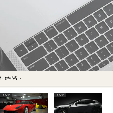
産・解析系
クルマ
クルマ
沖