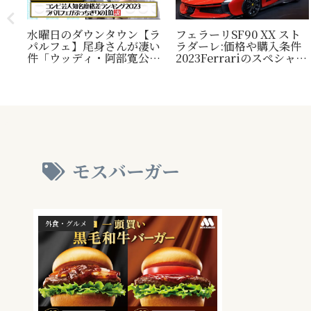
水曜日のダウンタウン【ラ
フェラーリSF90 XX スト
パルフェ】尾身さんが凄い
ラダーレ:価格や購入条件
毛
件「ウッディ・阿部寛公
2023Ferrariのスペシャル
定！
認」じゃ無い方の『相方』
モデル。『Ferrari SF90
類？
について
Stradale』との比較表
プレ
も。
され
モスバーガー
外食・グルメ