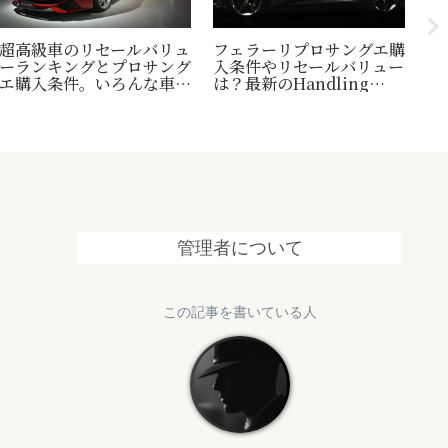
超高級車のリセールバリュ
フェラーリプロサングエ購
台
ーランキングとプロサング
入条件やリセールバリュー
縄
エ購入条件。いろんな車の
は？最新のHandling
1
世界一トリビアの紹介も！
Speciale情報も追加
終
管理者について
この記事を書いている人