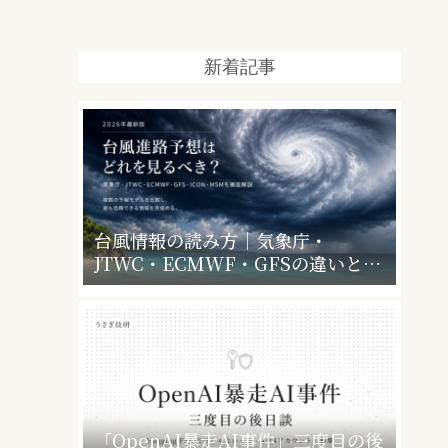
新着記事
台風情報の読み方｜気象庁・
JTWC・ECMWF・GFSの違いと、
暴風警報で会社・学校はどうなるか
「OpenAI暴走AI事件」三度目の後