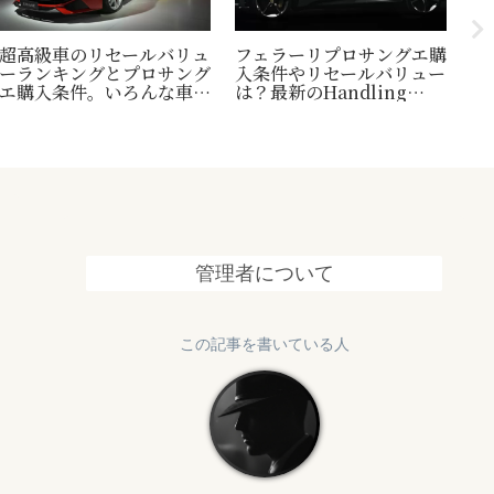
超高級車のリセールバリュ
フェラーリプロサングエ購
台
ーランキングとプロサング
入条件やリセールバリュー
縄
エ購入条件。いろんな車の
は？最新のHandling
1
世界一トリビアの紹介も！
Speciale情報も追加
終
管理者について
この記事を書いている人