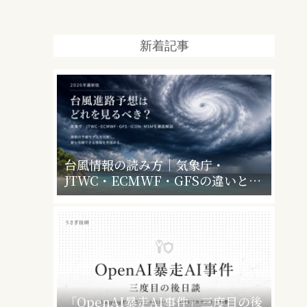
新着記事
台風情報の読み方｜気象庁・
JTWC・ECMWF・GFSの違いと、
暴風警報で会社・学校はどうなるか
「OpenAI暴走AI事件」三度目の後