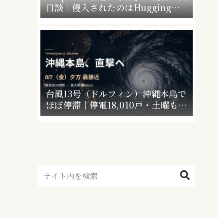
日談｜侵入されたのはHugging
Faceだけじゃなかった”4社4アカウ
ント”の衝撃
台風13号（ドルフィン）沖縄本島で
ほぼ停滞｜停電18,010戸・土曜も警
戒【最終更新】