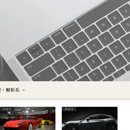
産・解析系
クルマ
クルマ
沖