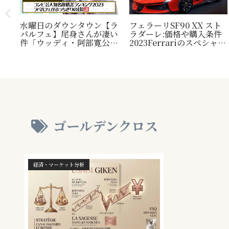
水曜日のダウンタウン【ラ
フェラーリSF90 XX スト
パルフェ】尾身さんが凄い
ラダーレ:価格や購入条件
毛
件「ウッディ・阿部寛公
2023Ferrariのスペシャル
定！
認」じゃ無い方の『相方』
モデル。『Ferrari SF90
類？
について
Stradale』との比較表
プレ
も。
され
ゴールデンクロス
経済・マーケット分析