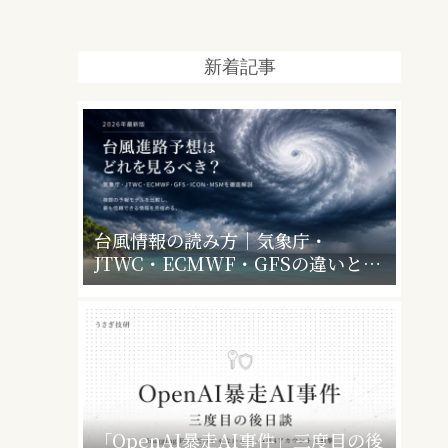
新着記事
台風情報の読み方｜気象庁・
JTWC・ECMWF・GFSの違いと、
暴風警報で会社・学校はどうなるか
「OpenAI暴走AI事件」三度目の後