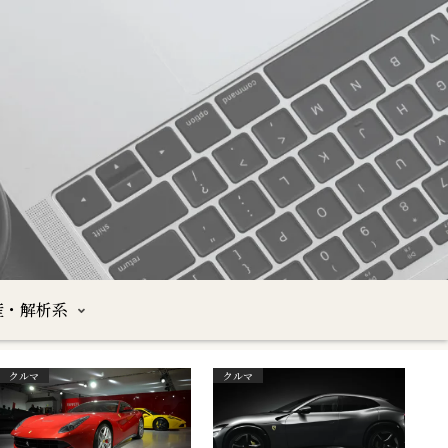
産・解析系
クルマ
クルマ
沖