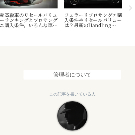
超高級車のリセールバリュ
フェラーリプロサングエ購
台
ーランキングとプロサング
入条件やリセールバリュー
い
エ購入条件。いろんな車の
は？最新のHandling
休
世界一トリビアの紹介も！
Speciale情報も追加
は
め
管理者について
この記事を書いている人