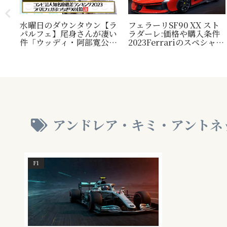
水曜日のダウンタウン【ラ
フェラーリSF90 XX スト
パルフェ】尾身さんが凄い
ラダーレ:価格や購入条件
毛
件「ウッディ・阿部寛公
2023Ferrariのスペシャル
定！
認」じゃ無い方の『相方』
モデル。『Ferrari SF90
類？
について
Stradale』との比較表
プレ
も。
され
アンドレア・キミ・アントネ
F1