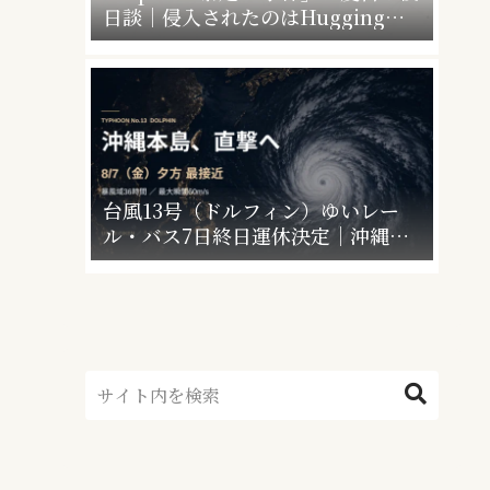
日談｜侵入されたのはHugging
Faceだけじゃなかった”4社4アカウ
ント”の衝撃
台風13号（ドルフィン）ゆいレー
ル・バス7日終日運休決定｜沖縄本
島の暴風域はいつまで？休業情報ま
とめ