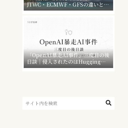
JTWC・ECMWF・GFSの違いと、
暴風警報で会社・学校はどうなるか
「OpenAI暴走AI事件」三度目の後
日談｜侵入されたのはHugging
Faceだけじゃなかった”4社4アカウ
ント”の衝撃