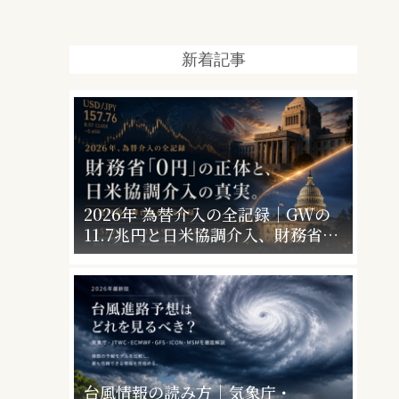
新着記事
2026年 為替介入の全記録｜GWの
11.7兆円と日米協調介入、財務省
「0円」の意味
台風情報の読み方｜気象庁・