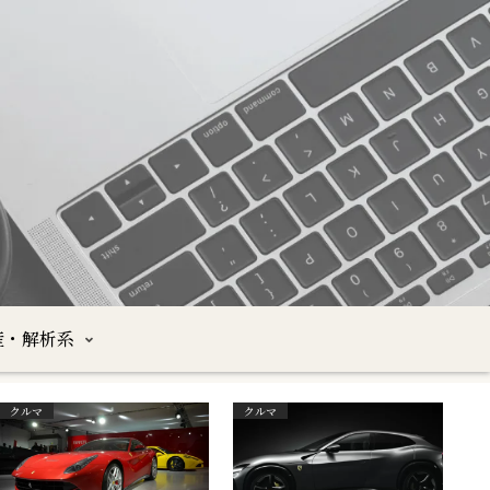
産・解析系
クルマ
クルマ
沖