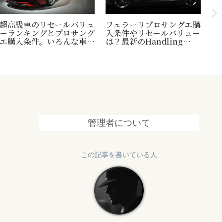
超高級車のリセールバリュ
フェラーリプロサングエ購
台
ーランキングとプロサング
入条件やリセールバリュー
縄
エ購入条件。いろんな車の
は？最新のHandling
1
世界一トリビアの紹介も！
Speciale情報も追加
終
管理者について
この記事を書いている人