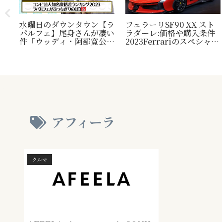
水曜日のダウンタウン【ラ
フェラーリSF90 XX スト
パルフェ】尾身さんが凄い
ラダーレ:価格や購入条件
毛
件「ウッディ・阿部寛公
2023Ferrariのスペシャル
定！
認」じゃ無い方の『相方』
モデル。『Ferrari SF90
類？
について
Stradale』との比較表
プレ
も。
され
アフィーラ
クルマ