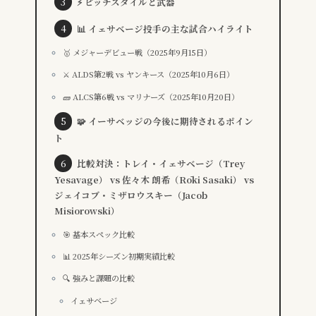
⚡ ピッチスタイルと武器
📊 イェサベージ投手の主な試合ハイライト
🥇 メジャーデビュー戦（2025年9月15日）
⚔️ ALDS第2戦 vs ヤンキース（2025年10月6日）
🧱 ALCS第6戦 vs マリナーズ（2025年10月20日）
🧩 イーサベッジの今後に期待されるポイン
ト
比較対決：トレイ・イェサベージ（Trey
Yesavage） vs 佐々木 朗希（Rōki Sasaki） vs
ジェイコブ・ミザロウスキー（Jacob
Misiorowski）
🎯 基本スペック比較
📊 2025年シーズン初期実績比較
🔍 強みと課題の比較
イェサベージ