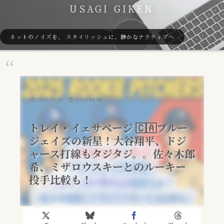
USAGI GIKEN
ネットのノイズを、 スタイリッシュに、静かなナラティブへ
2025.10.30
2026.04.08
トレイ・イェサベージ 🇨🇦ブルー
ジェイズの新星！大谷翔平、ドジ
ャース打線もタジタジ。。佐々木郎
希、ミザロウスキーとのルーキー
投手比較も！