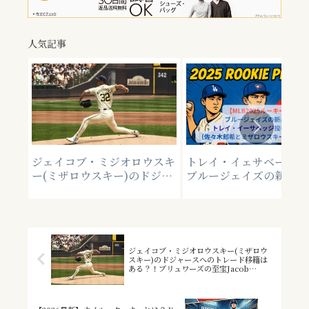
人気記事
ジェイコブ・ミジオロウスキ
トレイ・イェサベージ 🇨
ー(ミザロウスキー)のドジャ
ブルージェイズの新星！
ースへのトレード移籍はあ
翔平、ドジャース打線も
る？！ブリュワーズの至宝
タジ。。佐々木郎希、ミ
Jacob Walter Misiorowski
ウスキーとのルーキー投
を巡る契約延長とトレードの
較も！
噂
ジェイコブ・ミジオロウスキー(ミザロウ
スキー)のドジャースへのトレード移籍は
ある？！ブリュワーズの至宝Jacob
Walter Misiorowskiを巡る契約延長とト
レードの噂