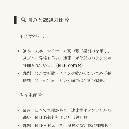
🔍 強みと課題の比較
イェサベージ
強み
：大学・マイナーで高い奪三振能力を示し、
メジャー昇格も早い。速球＋変化球のバランスが
評価されている。 (
MLB.com
)
課題
：まだ登板数・イニング数が少ないため「長
期戦・ローテ定着」という面では今後の課題。
佐々木朗希
強み
：日本で実績があり、速球等ポテンシャルも
高い。MLB移籍初年度という注目度。
課題
：MLBデビュー後、制球や安定感に課題あ