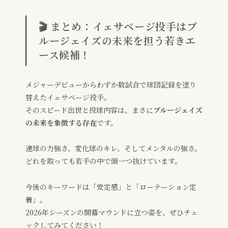
🎬 まとめ：イェサベージ投手はブ
ルージェイズの未来を担う若きエ
ース候補！
メジャーデビューからわずか数試合で球団記録を塗り
替えたイェサベージ投手。
そのスピード出世と投球内容は、まさに
ブルージェイズ
の未来を象徴する存在
です。
速球の力強さ、変化球のキレ、そしてメンタルの強さ。
どれを取っても若手の中で頭一つ抜けています。
今後のキーワードは「安定感」と「ローテーション定
着」。
2026年シーズンの開幕マウンドに立つ姿を、ぜひチェ
ックしてみてください！