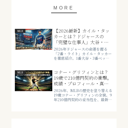
【2026最新】カイル・タッ
MLB
カーとは？ドジャースの
「完璧な仕事人」大谷・ベ
ッツ・フリーマンと組む“史
2026年ドジャースの命運を握る
上最強の2番”を徹底解説
「2番・ライト」カイル・タッカー
を徹底紹介。1番大谷・3番ベッツ
に挟まれた最強の繋ぎ役。日本人
選手との関係や公式サイトの最新
コナー・グリフィンとは？
成績、冷静沈着なパーソナリティ
MLB
まで、日本のファン向けに詳しく
19歳で210億円契約の衝撃。
解説します。
成績・プロフィール・真面
目なパーソナリティを徹底
2026年、MLBの歴史を塗り替える
解説
19歳コナー・グリフィンの全貌。9
年210億円契約の妥当性を、最新の
インフォグラフィックと共に徹底
解剖。山本由伸メソッドを導入す
るストイックな素顔や、Amazon
プライムでの無料視聴方法まで網
羅した、USAGI GIKEN独自の戦略
レポート。