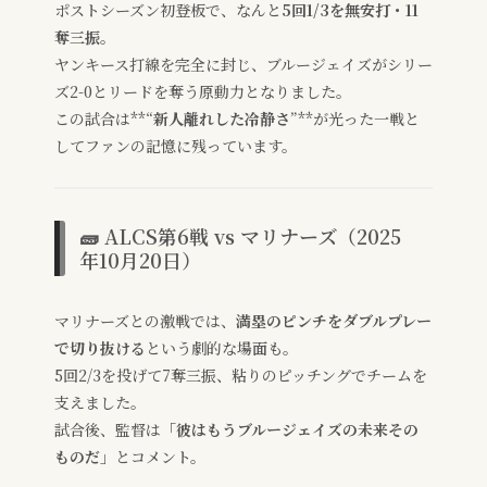
ポストシーズン初登板で、なんと
5回1/3を無安打・11
奪三振
。
ヤンキース打線を完全に封じ、ブルージェイズがシリー
ズ2-0とリードを奪う原動力となりました。
この試合は**“
新人離れした冷静さ
”**が光った一戦と
してファンの記憶に残っています。
🧱 ALCS第6戦 vs マリナーズ（2025
年10月20日）
マリナーズとの激戦では、
満塁のピンチをダブルプレー
で切り抜ける
という劇的な場面も。
5回2/3を投げて7奪三振、粘りのピッチングでチームを
支えました。
試合後、監督は
「彼はもうブルージェイズの未来その
ものだ」
とコメント。