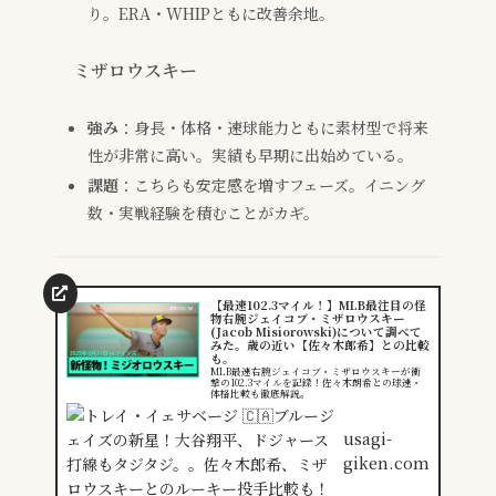
り。ERA・WHIPともに改善余地。
ミザロウスキー
強み
：身長・体格・速球能力ともに素材型で将来
性が非常に高い。実績も早期に出始めている。
課題
：こちらも安定感を増すフェーズ。イニング
数・実戦経験を積むことがカギ。
【最速102.3マイル！】MLB最注目の怪
物右腕ジェイコブ・ミザロウスキー
(Jacob Misiorowski)について調べて
みた。歳の近い【佐々木郎希】との比較
も。
MLB最速右腕ジェイコブ・ミザロウスキーが衝
撃の102.3マイルを記録！佐々木朗希との球速・
体格比較も徹底解説。
usagi-
giken.com