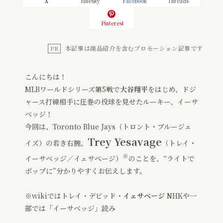
X
Bluesky
Facebook
Threads
Pinterest
本記事は商品紹介を含むプロモーション記事です
PR
こんにちは！
MLBワールドシリーズ第5戦で
大谷翔平
をはじめ、ドジ
ャース打線相手に圧巻の投球を見せたルーキー、イーサ
ベッジ！
今回は、Toronto Blue Jays（トロント・ブルージェ
Trey Yesavage
イズ）の若き右腕、
（トレイ・
※
イーサベッジ／イェサべージ）
のことを、“ライトで
ポップに”分かりやすくお伝えします。
※wikiではトレイ・デビッド・
イェサベージ
NHKや一
部では「イーサベッジ」読み