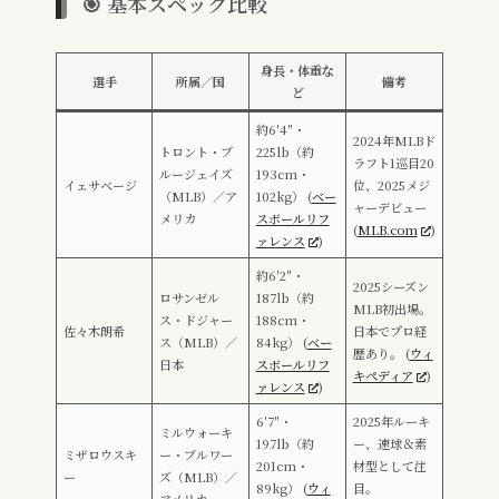
🎯 基本スペック比較
身長・体重な
選手
所属／国
備考
ど
約6′4″・
2024年MLBド
トロント・ブ
225lb（約
ラフト1巡目20
ルージェイズ
193cm・
イェサベージ
位、2025メジ
（MLB）／ア
102kg） (
ベー
ャーデビュー
メリカ
スボールリフ
(
MLB.com
)
ァレンス
)
約6′2″・
2025シーズン
ロサンゼル
187lb（約
MLB初出場。
ス・ドジャー
188cm・
佐々木朗希
日本でプロ経
ス（MLB）／
84kg） (
ベー
歴あり。 (
ウィ
日本
スボールリフ
キペディア
)
ァレンス
)
6′7″・
2025年ルーキ
ミルウォーキ
197lb（約
ー、速球＆素
ミザロウスキ
ー・ブルワー
201cm・
材型として注
ー
ズ（MLB）／
89kg） (
ウィ
目。
アメリカ