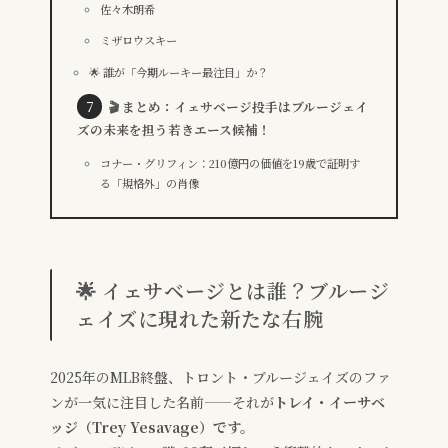
佐々木朗希
ミザロウスキー
🌟 誰が「今期ルーキー最注目」か？
🎬 まとめ：イェサベージ投手はブルージェイ
ズの未来を担う若きエース候補！
コナー・グリフィン：210億円の価値を19歳で証明す
る「規格外」の肖像
🌟 イェサベージとは誰？ブルージ
ェイズに現れた新たな右腕
2025年のMLB終盤、トロント・ブルージェイズのファ
ンが一気に注目した名前——それが
トレイ・イーサベ
ッジ（Trey Yesavage）です。