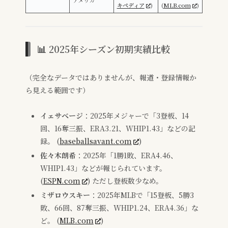
キペディア
)
(
MLB.com
)
📊 2025年シーズン初期実績比較
（完全なデータではありませんが、報道・登録情報か
ら見える範囲です）
イェサベージ
：2025年メジャーで「3登板、14
回、16奪三振、ERA3.21、WHIP1.43」などの記
録。 (
baseballsavant.com
)
佐々木朗希
：2025年「1勝1敗、ERA4.46、
WHIP1.43」などが報じられています。
(
ESPN.com
) ただし登板数少なめ。
ミザロウスキー
：2025年MLBで「15登板、5勝3
敗、66回、87奪三振、WHIP1.24、ERA4.36」な
ど。 (
MLB.com
)