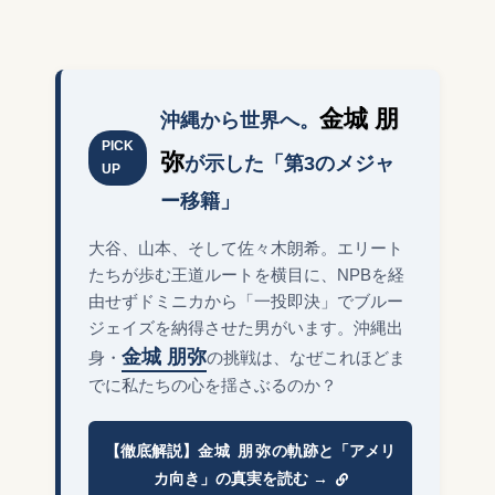
金城 朋
沖縄から世界へ。
PICK
弥
が示した「第3のメジャ
UP
ー移籍」
大谷、山本、そして佐々木朗希。エリート
たちが歩む王道ルートを横目に、NPBを経
由せずドミニカから「一投即決」でブルー
ジェイズを納得させた男がいます。沖縄出
金城 朋弥
身・
の挑戦は、なぜこれほどま
でに私たちの心を揺さぶるのか？
【徹底解説】
金城 朋弥
の軌跡と「アメリ
カ向き」の真実を読む →