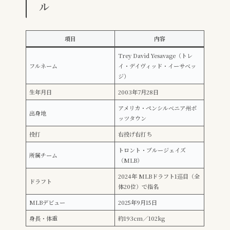
ル
項目
内容
Trey David Yesavage（トレ
フルネーム
イ・デイヴィッド・イーサベッ
ジ）
生年月日
2003年7月28日
アメリカ・ペンシルベニア州ポ
出身地
ッツタウン
投打
右投げ右打ち
トロント・ブルージェイズ
所属チーム
（MLB）
2024年 MLBドラフト1巡目（全
ドラフト
体20位）で指名
MLBデビュー
2025年9月15日
身長・体重
約193cm／102kg