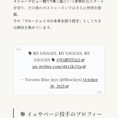
メジャーデビュー戦で9奪三振
という衝撃的なスタート
を切り、その後のポストシーズンではさらに快投を披
露。
今や
「ブルージェイズの未来を担う投手」
として大き
な期待を集めています。
🗣️ MY SAVAGES, MY SAVAGES, MY
SAVAGES 🗣️
#WANTITALL
pic.twitter.com/vIs12k1J2a
— Toronto Blue Jays (@BlueJays)
October
30, 2025
🎯 イェサベージ投手のプロフィー