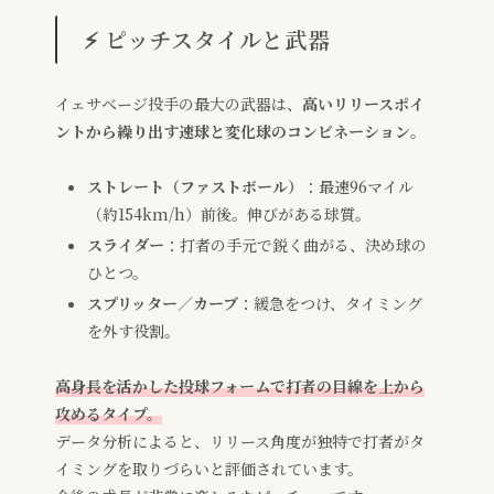
⚡ ピッチスタイルと武器
イェサベージ投手の最大の武器は、
高いリリースポイ
ントから繰り出す速球と変化球のコンビネーション
。
ストレート（ファストボール）
：最速96マイル
（約154km/h）前後。伸びがある球質。
スライダー
：打者の手元で鋭く曲がる、決め球の
ひとつ。
スプリッター／カーブ
：緩急をつけ、タイミング
を外す役割。
高身長を活かした投球フォームで打者の目線を上から
攻めるタイプ。
データ分析によると、リリース角度が独特で打者がタ
イミングを取りづらいと評価されています。