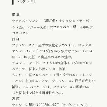
ペクト#1
提 案
:
マックス・マンシー（3B/DH）＋ジョシュ・デ・ポー
#1
ラ（OF、ドジャースの上位
プロスペクト
）＋中堅プ
ロスペクト
詳 細
:
ブリュワーズは三塁手の強化を求めており、マックス・
マンシーは2025年で32歳ながら 強力なパワー（2024
年：20HR以上）と出塁率の高さが魅力。
ジョシュ・デ・ポーラは MLBの全体トップ100プロス
ペクトで、将来の外野のスター候補。
さらに、中堅プロスペクト（例：投手のエミット・シ
ーハン）を加えることで、ブリュワーズの投手育成力を
補強。 このパッケージは、ブリュワーズの即戦力ニー
ズと将来性を満たす可能性がある。
課 題
:
マンシーの契約は2025年で満了（オプションあり）、