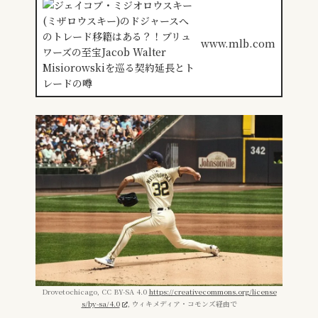
www.mlb.com
Drovetochicago, CC BY-SA 4.0
https://creativecommons.org/license
s/by-sa/4.0
, ウィキメディア・コモンズ経由で