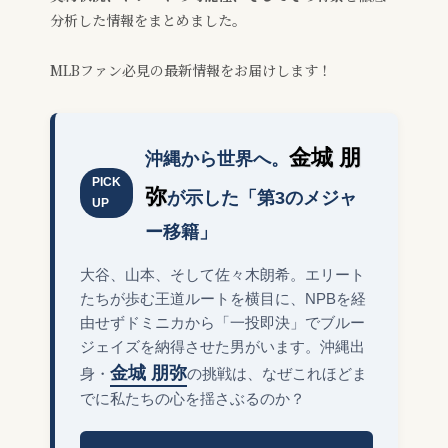
分析した情報をまとめました。
MLBファン必見の最新情報をお届けします！
金城 朋
沖縄から世界へ。
PICK
弥
が示した「第3のメジャ
UP
ー移籍」
大谷、山本、そして佐々木朗希。エリート
たちが歩む王道ルートを横目に、NPBを経
由せずドミニカから「一投即決」でブルー
ジェイズを納得させた男がいます。沖縄出
金城 朋弥
身・
の挑戦は、なぜこれほどま
でに私たちの心を揺さぶるのか？