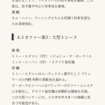
を加えることで、ブリュワーズの投手育成を補強。この
案は、若手選手中心で将来性を重視。
課 題
:
キム・ヘソン、ラッシングどちらも好調で将来有望な
ため非現実的。
4.3 オファー案3：大型トレード
提 案
:
トミー・エドマン（UT）＋ジョシュ・デ・ポーラ＋エ
ミット・シーハン（SP）＋ドラフト指名権
詳 細
:
トミー・エドマンはユーティリティ選手として ブリュ
ワーズの内野/外野の柔軟性を高める。
デ・ポーラとシーハンはブリュワーズのファームシステ
ムを強化し、ドラフト指名権は長期的な補強を支援。
この大型パッケージは、
ミジオロウスキー
の価値に見
合う可能性がある。