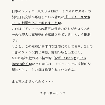
日本のメディア、東スポWEBは、
ミジオロウスキー
の
契約延長交渉が難航している背景に
「ドジャースマネ
ー」
の影響があると報じました
。
これは
「ドジャースの潤沢な資金力がミジオロウスキ
ーの代理人に高額契約を意識させている」
という
推測
です。
しかし、この報道は具体的な証拠に欠けており、X上の
一部のファン投稿と同様、憶測の域を出ません。
MLBの信頼性の高い情報源（
Jeff Passan
や
Ken
Rosenthal
など）からは、ドジャースとの直接的な
契約やトレードの噂は確認されていません。
まぁ東スポさんなので・・・
スポンサーリンク