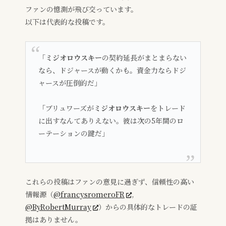
ファンの憶測が飛び交っています。
以下は代表的な投稿です。
「
ミジオロウスキー
の契約延長がまとまらない
なら、ドジャースが動くかも。資金力ならドジ
ャースが圧倒的だ」
「ブリュワーズが
ミジオロウスキー
をトレード
に出すなんてありえない。彼は次の5年間のロ
ーテーションの鍵だ」
これらの投稿はファンの意見に過ぎず、信頼性の高い
情報源（
@francysromeroFR
,
@ByRobertMurray
）からの具体的なトレードの証
拠はありません。