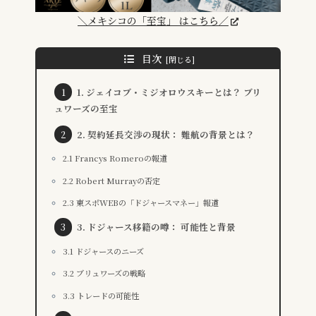
＼メキシコの「至宝」 はこちら／
目次
1. ジェイコブ・ミジオロウスキーとは？ ブリ
ュワーズの至宝
2. 契約延長交渉の現状： 難航の背景とは？
2.1 Francys Romeroの報道
2.2 Robert Murrayの否定
2.3 東スポWEBの「ドジャースマネー」報道
3. ドジャース移籍の噂： 可能性と背景
3.1 ドジャースのニーズ
3.2 ブリュワーズの戦略
3.3 トレードの可能性