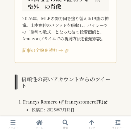
格外」の肖像
2026年、MLBの勢力図を塗り替える19歳の神
童。山本由伸のメソッドを吸収し、パイレーツ
の「勝利の数式」となった彼の投資価値と、
Amazonプライムでの視聴方法を徹底解説。
記事の全貌を読む →
信頼性の高いアカウントからのツイー
ト
Francys Romero (@francysromeroFR)
投稿日: 2025年7月13日
内 容:
「ミルウォーキー・ブリュワーズは、スター
メニュー
ホーム
検索
トップ
サイドバー