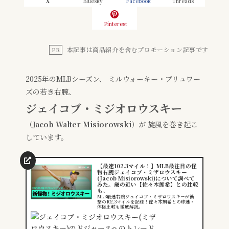
X
Bluesky
Facebook
Threads
Pinterest
本記事は商品紹介を含むプロモーション記事です
PR
2025年のMLBシーズン、 ミルウォーキー・ブリュワー
ズの若き右腕、
ジェイコブ・ミジオロウスキー
（
Jacob Walter Misiorowski
）が 旋風を巻き起こ
しています。
【最速102.3マイル！】MLB最注目の怪
物右腕ジェイコブ・ミザロウスキー
(Jacob Misiorowski)について調べて
みた。歳の近い【佐々木郎希】との比較
も。
MLB最速右腕ジェイコブ・ミザロウスキーが衝
撃の102.3マイルを記録！佐々木朗希との球速・
体格比較も徹底解説。