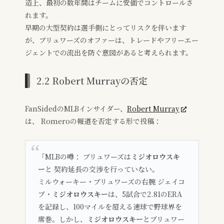
造上、最初の数年間はチームに安価でコントロールさ
れます。
早期の大型契約は選手側にとってリスクを伴います
が、ブリュワーズのオファーは、トレードやフリーエー
ジェントでの流出を防ぐ意図があると考えられます。
2.2 Robert Murrayの否定
FanSidedのMLBインサイダー、
Robert Murray
は、 Romeroの報道を否定する形で投稿：
「MLBの噂： ブリュワーズは
ミジオロウスキ
ー
と 契約延長の交渉を行っていない。
ミルウォーキー・ブリュワーズの右腕 ジェイコ
ブ・
ミジオロウスキー
は、5試合で2.81のERA
を記録し、100マイルを超える速球で野球界を
席巻。しかし、
ミジオロウスキー
とブリュワー