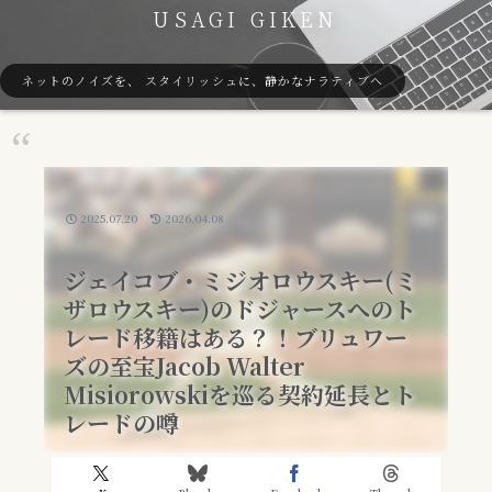
USAGI GIKEN
ネットのノイズを、 スタイリッシュに、静かなナラティブへ
2025.07.20
2026.04.08
ジェイコブ・ミジオロウスキー(ミ
ザロウスキー)のドジャースへのト
レード移籍はある？！ブリュワー
ズの至宝Jacob Walter
Misiorowskiを巡る契約延長とト
レードの噂