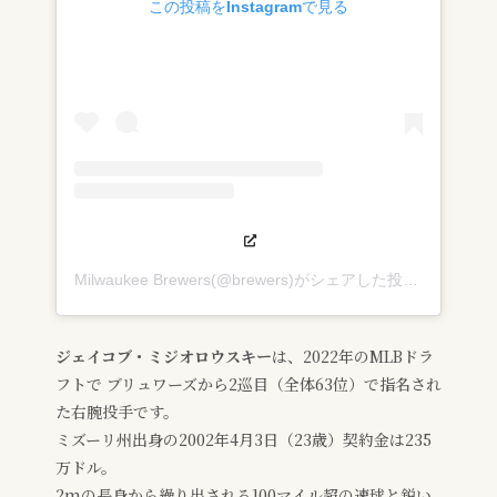
この投稿をInstagramで見る
Milwaukee Brewers(@brewers)がシェアした投稿
ジェイコブ・ミジオロウスキー
は、2022年のMLBドラ
フトで ブリュワーズから2巡目（全体63位）で指名され
た右腕投手です。
ミズーリ州出身の2002年4月3日（23歳）契約金は235
万ドル。
2mの長身から繰り出される100マイル超の速球と鋭い