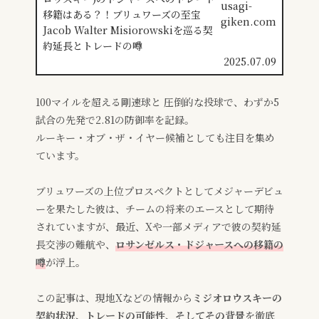
usagi-
giken.com
2025.07.09
100マイルを超える剛速球と 圧倒的な投球で、わずか5
試合の先発で2.81の防御率を記録。
ルーキー・オブ・ザ・イヤー候補としても注目を集め
ています。
ブリュワーズの上位プロスペクトとしてメジャーデビュ
ーを果たした彼は、チームの将来のエースとして期待
されていますが、最近、Xや一部メディアで彼の契約延
長交渉の難航や、
ロサンゼルス・ドジャースへの移籍の
噂
が浮上。
この記事は、現地Xなどの情報から
ミジオロウスキーの
契約状況、トレードの可能性、そしてその背景
を徹底