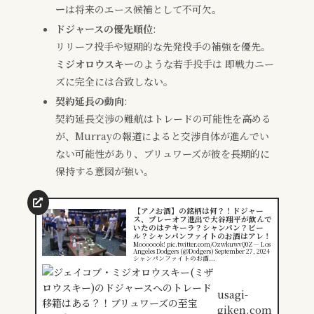
ー
は将来のエース候補として不可欠。
ドジャースの優先順位
:
リリーフ投手や短期的な先発投手の補強を優先。
ミジオロウスキー
のような若手投手は 即戦力ニー
ズに完全には合致しない。
契約延長の動向
:
契約延長交渉の難航はトレードの可能性を高める
が、Murrayの報道によると交渉自体が進んでい
ない可能性があり、ブリュワーズが彼を長期的に
保持する意図が強い。
【アノお酒】の銘柄は何？！ドジャー
ス、プレーオフ進出で大谷翔平が飲んで
いたのはテキーラ？シャンパン？ビー
ル？シャンパンファイトのお酒はアレ！
Mooooook! pic.twitter.com/OzwkuwvQ0Z— Los
Angeles Dodgers (@Dodgers) September 27, 2024
シャンパンファイトのお酒...
usagi-
giken.com