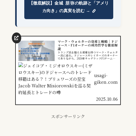
【徹底解説】
金城 朋弥
の軌跡と「アメリ
カ向き」の真実を読む →
マーク・ウォルターの資産と戦略｜ドジ
ャース・F1オーナーの成功哲学を徹底解
説
トランプ氏を超える資産を持つマーク・ウォルタ
ー氏に迫る。ドジャースやレイカーズのオーナー
でありながら、2026年キャデラックF1チームの
新規参戦を仕掛けた大富豪のプロフィール、資産
規模、大谷翔平との関係性、そしてF1戦略を徹
底解説。
usagi-
giken.com
2025.10.06
スポンサーリンク