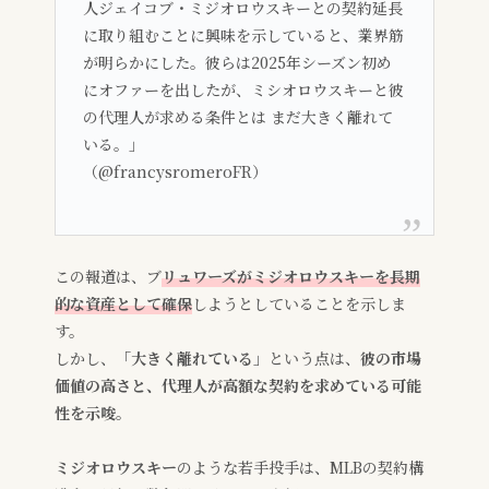
人ジェイコブ・ミジオロウスキーとの契約延長
に取り組むことに興味を示していると、業界筋
が明らかにした。彼らは2025年シーズン初め
にオファーを出したが、ミシオロウスキーと彼
の代理人が求める条件とは まだ大きく離れて
いる。」
（@francysromeroFR）
この報道は、ブ
リュワーズがミジオロウスキーを長期
的な資産として確保
しようとしていることを示しま
す。
しかし、
「大きく離れている」
という点は、
彼の市場
価値の高さと、代理人が高額な契約を求めている可能
性を示唆
。
ミジオロウスキー
のような若手投手は、MLBの契約構