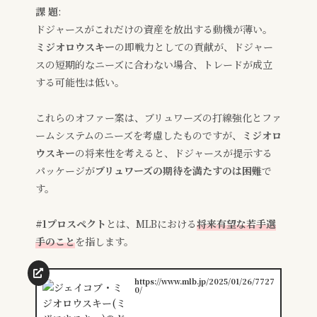
課 題
:
ドジャースがこれだけの資産を放出する動機が薄い。
ミジオロウスキー
の即戦力としての貢献が、ドジャー
スの短期的なニーズに合わない場合、トレードが成立
する可能性は低い。
これらのオファー案は、ブリュワーズの打線強化とファ
ームシステムのニーズを考慮したものですが、
ミジオロ
ウスキー
の将来性を考えると、ドジャースが提示する
パッケージが
ブリュワーズの期待を満たすのは困難
で
す。
#1プロスペクト
とは、MLBにおける
将来有望な若手選
手のこと
を指します。
https://www.mlb.jp/2025/01/26/7727
0/