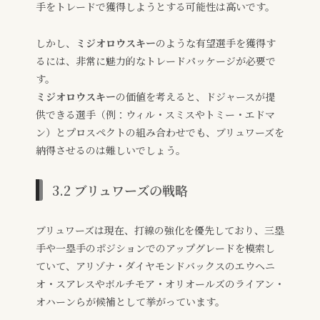
手をトレードで獲得しようとする可能性は高いです。
しかし、
ミジオロウスキー
のような有望選手を獲得す
るには、非常に魅力的なトレードパッケージが必要で
す。
ミジオロウスキー
の価値を考えると、ドジャースが提
供できる選手（例：ウィル・スミスやトミー・エドマ
ン）とプロスペクトの組み合わせでも、ブリュワーズを
納得させるのは難しいでしょう。
3.2 ブリュワーズの戦略
ブリュワーズは現在、打線の強化を優先しており、三塁
手や一塁手のポジションでのアップグレードを模索し
ていて、アリゾナ・ダイヤモンドバックスのエウヘニ
オ・スアレスやボルチモア・オリオールズのライアン・
オハーンらが候補として挙がっています。