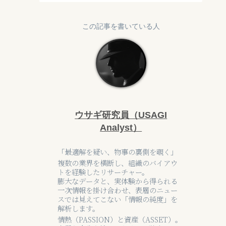
この記事を書いている人
ウサギ研究員（USAGI
Analyst）
「最適解を疑い、物事の裏側を覗く」
複数の業界を横断し、組織のバイアウ
トを経験したリサーチャー。
膨大なデータと、実体験から得られる
一次情報を掛け合わせ、表層のニュー
スでは見えてこない「情報の純度」を
解析します。
情熱（PASSION）と資産（ASSET）。