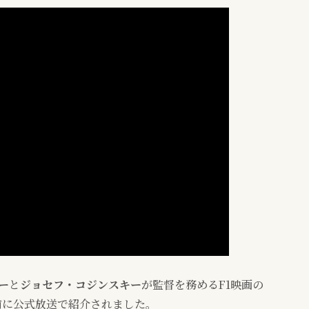
ー
と
ジョセフ・コジンスキー
が監督を務めるF1映画の
前に公式放送で紹介されました。