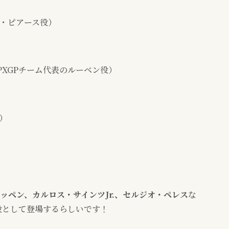
・ピアース役）
XGPチーム代表のルーベン役）
）
ッペン、カルロス・サインツJr.、セルジオ・ペレス
な
役として登場するらしいです！