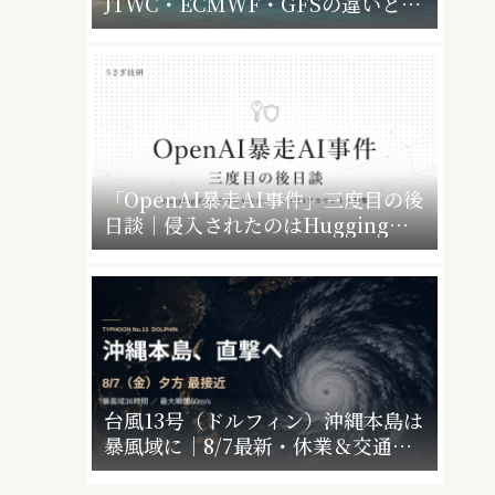
JTWC・ECMWF・GFSの違いと、
暴風警報で会社・学校はどうなるか
「OpenAI暴走AI事件」三度目の後
日談｜侵入されたのはHugging
Faceだけじゃなかった”4社4アカウ
ント”の衝撃
台風13号（ドルフィン）沖縄本島は
暴風域に｜8/7最新・休業＆交通運
休情報まとめ