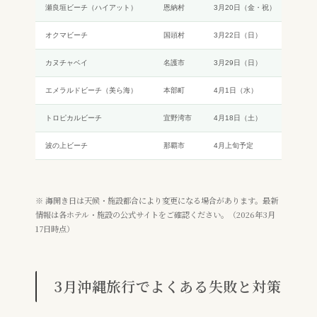
瀬良垣ビーチ（ハイアット）
恩納村
3月20日（金・祝）
🔜 
オクマビーチ
国頭村
3月22日（日）
🔜 
カヌチャベイ
名護市
3月29日（日）
🔜 
エメラルドビーチ（美ら海）
本部町
4月1日（水）
📅 
トロピカルビーチ
宜野湾市
4月18日（土）
📅 
波の上ビーチ
那覇市
4月上旬予定
📅 
※ 海開き日は天候・施設都合により変更になる場合があります。最新
情報は各ホテル・施設の公式サイトをご確認ください。（2026年3月
17日時点）
3月沖縄旅行でよくある失敗と対策