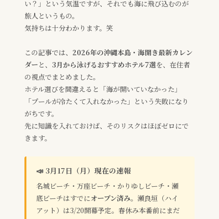
い？」という気温ですが、それでも海に飛び込むのが
旅人というもの。
気持ちは十分わかります。笑
この記事では、
2026年の沖縄本島・海開き最新カレン
ダー
と、
3月から泳げるおすすめホテル7選
を、在住者
の視点でまとめました。
ホテル選びを間違えると「海が開いていなかった」
「プールが冷たくて入れなかった」という失敗になり
がちです。
先に知識を入れておけば、そのリスクはほぼゼロにで
きます。
📣 3月17日（月）現在の速報
名城ビーチ・万座ビーチ・かりゆしビーチ・瀬
底ビーチはすでに
オープン済み
。瀬良垣（ハイ
アット）は3/20開幕予定。春休み本番前にまだ