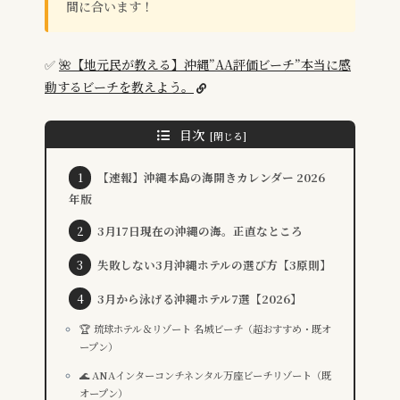
間に合います！
✅
🌺【地元民が教える】沖縄”AA評価ビーチ”本当に感
動するビーチを教えよう。
目次
【速報】沖縄本島の海開きカレンダー 2026
年版
3月17日現在の沖縄の海。正直なところ
失敗しない3月沖縄ホテルの選び方【3原則】
3月から泳げる沖縄ホテル7選【2026】
🏆 琉球ホテル＆リゾート 名城ビーチ（超おすすめ・既オ
ープン）
🌊 ANAインターコンチネンタル万座ビーチリゾート（既
オープン）