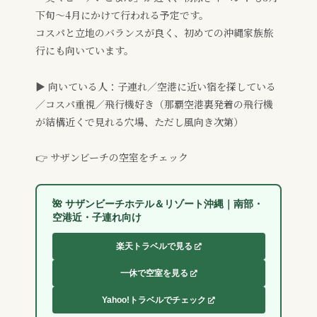
下旬〜4月にかけて行われる予定です。
コスパと立地のバランスが良く、初めての沖縄家族旅
行にも向いています。
▶ 向いている人：子連れ／空港に近い宿を探している
／コスパ重視／飛行機好き（那覇空港裏発着の飛行機
が結構近くで見れる穴場、ただし風向き次第）
👉 サザンビーチの空室をチェック
🌺 サザンビーチホテル＆リゾート沖縄｜南部・
空港近・子連れ向け
楽天トラベルで見る
一休で空室を見る
Yahoo!トラベルでチェック