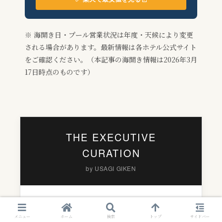
※ 海開き日・プール営業状況は年度・天候により変更
される場合があります。最新情報は各ホテル公式サイト
をご確認ください。（本記事の海開き情報は2026年3月
17日時点のものです）
THE EXECUTIVE
CURATION
by USAGI GIKEN
25年の投資経験と独立リサーチアナリスト
メニュー
ホーム
検索
トップ
サイドバー
の視点から、ビジネスの生産性を最大化