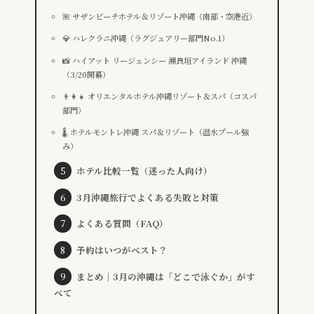
🌺 サザンビーチホテル＆リゾート沖縄（南部・空港近）
💎 ハレクラニ沖縄（ラグジュアリー部門No.1）
📸 ハイアット リージェンシー 瀬良垣アイランド 沖縄
（3/20開幕）
👨‍👩‍👧 オリエンタルホテル沖縄リゾート＆スパ（コスパ
部門）
🌡️ ホテルモントレ沖縄 スパ＆リゾート（温水プール強
み）
ホテル比較一覧（迷った人向け）
3月沖縄旅行でよくある失敗と対策
よくある質問（FAQ）
予約はいつがベスト？
まとめ｜3月の沖縄は「どこで泳ぐか」がす
べて