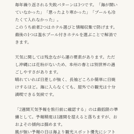
毎年繰り返される失敗パターンは3つです。「海が開い
ていなかった」「思ったより寒かった」「プールも冷
たくて入れなかった」。
このうち前者2つはホテル選びと情報収集で防げます。
最後の1つは温水プール付きホテルを選ぶことで解消で
きます。
天気に関しては残念ながら運の要素があります。ただ
し沖縄には花粉がないため、本州の春とは別世界の過
ごしやすさがあります。
晴れていれば日差しが強く、長袖どころか簡単に日焼
けするほど。海に入らなくても、屋外での観光は十分
満喫できる気候です。
「2週間天気予報を旅行前に確認する」のは最低限の準
備として。予報精度は1週間を超えると落ちますが、お
およその傾向は掴めます。
風が強い予報の日は海より観光スポット優先にシフト