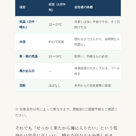
目安（3月中
項目
在住者の体感
旬）
気温（日中・
日差しは強く半袖で十分。すぐ日
22〜25℃
晴れ）
焼けする
慣れるまでひんやり。短時間なら
水温
約22℃前後
問題なし
夜・朝の気温
16〜18℃
肌寒い。羽織るもの必須
体感温度が大きく下がる。プール
風がある日
—
向き
花粉
ほぼなし
本州からの花粉避難に最適
※ 気象条件は年によって異なります。渡航前に2週間予報をご確認く
ださい。
それでも「せっかく来たから海に入りたい」という気
持ちは完全に正しいし、晴れた日なら十分楽しめま