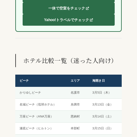
一休で空室をチェック
Yahoo!トラベルでチェック
ホテル比較一覧（迷った人向け）
ビーチ
エリア
海開き日
状況
かりゆしビーチ
名護市
3月5日（木）
✅ 
名城ビーチ（琉球ホテル）
糸満市
3月13日（金）
✅ 
万座ビーチ（ANA万座）
恩納村
3月14日（土）
✅ 
瀬底ビーチ（ヒルトン）
本部町
3月15日（日）
✅ 