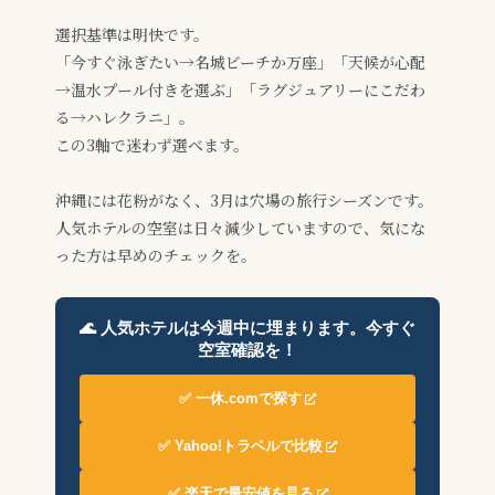
選択基準は明快です。
「今すぐ泳ぎたい→名城ビーチか万座」「天候が心配
→温水プール付きを選ぶ」「ラグジュアリーにこだわ
る→ハレクラニ」。
この3軸で迷わず選べます。
沖縄には花粉がなく、3月は穴場の旅行シーズンです。
人気ホテルの空室は日々減少していますので、気にな
った方は早めのチェックを。
🌊 人気ホテルは今週中に埋まります。今すぐ
空室確認を！
✅ 一休.comで探す
✅ Yahoo!トラベルで比較
✅ 楽天で最安値を見る