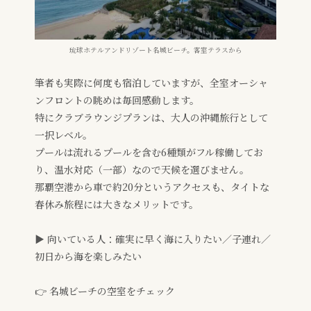
琉球ホテルアンドリゾート名城ビーチ。客室テラスから
筆者も実際に何度も宿泊していますが、全室オーシャ
ンフロントの眺めは毎回感動します。
特にクラブラウンジプランは、大人の沖縄旅行として
一択レベル。
プールは流れるプールを含む6種類がフル稼働してお
り、温水対応（一部）なので天候を選びません。
那覇空港から車で約20分というアクセスも、タイトな
春休み旅程には大きなメリットです。
▶ 向いている人：確実に早く海に入りたい／子連れ／
初日から海を楽しみたい
👉 名城ビーチの空室をチェック