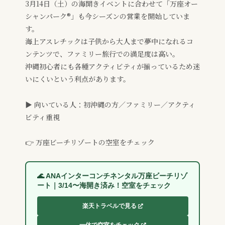
3月14日（土）の海開きイベントに合わせて「万座オー
シャンパーク®」も今シーズンの営業を開始していま
す。
海上アスレチックは子供から大人まで夢中になれるコ
ンテンツで、ファミリー旅行での満足度は高い。
沖縄初心者にも各種アクティビティが揃っているため迷
いにくいという利点があります。
▶ 向いている人：初沖縄の方／ファミリー／アクティ
ビティ重視
👉 万座ビーチリゾートの空室をチェック
🌊 ANAインターコンチネンタル万座ビーチリゾ
ート｜3/14〜海開き済み！空室をチェック
楽天トラベルで見る
一休で空室をチェック