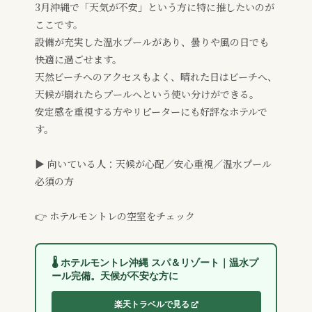
3月沖縄で「天気が不安」という方に特に推したいのが
ここです。
設備が充実した温水プールがあり、曇りや風の日でも
快適に過ごせます。
天然ビーチへのアクセスもよく、晴れた日はビーチへ、
天候が崩れたらプールへという使い分けができる。
安定感を重視する方やリピーターにも好評なホテルで
す。
▶ 向いている人：天候が心配／安心重視／温水プール
必須の方
👉 ホテルモントレの空室をチェック
🌡️ ホテルモントレ沖縄 スパ＆リゾート｜温水プ
ール完備。天候が不安な方に
楽天トラベルで見る