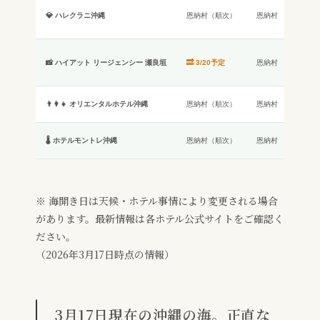
圧倒的
💎 ハレクラニ沖縄
恩納村（順次）
恩納村
ティ・
リー
島全体
📸 ハイアット リージェンシー 瀬良垣
🔜 3/20予定
恩納村
ト・イ
ィ
設備充
👨‍👩‍👧 オリエンタルホテル沖縄
恩納村（順次）
恩納村
豊富・
温水プ
🌡️ ホテルモントレ沖縄
恩納村（順次）
恩納村
天然ビ
※ 海開き日は天候・ホテル事情により変更される場合
があります。最新情報は各ホテル公式サイトをご確認く
ださい。
（2026年3月17日時点の情報）
3月17日現在の沖縄の海。正直な