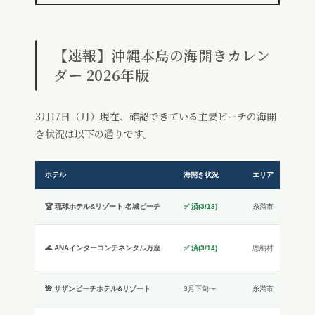
【速報】沖縄本島の海開きカレン
ダー 2026年版
3月17日（月）現在、確認できている主要ビーチの海開
き状況は以下の通りです。
ホテル
海開き状況
エリア
強み
本島最
🏆 琉球ホテル&リゾート 名城ビーチ
✅ 済(3/13)
糸満市
ル・空
海上ア
🌊 ANAインターコンチネンタル万座
✅ 済(3/14)
恩納村
ク・ア
ィ充実
空港最
🌺 サザンビーチホテル&リゾート
3月下旬〜
糸満市
コスパ