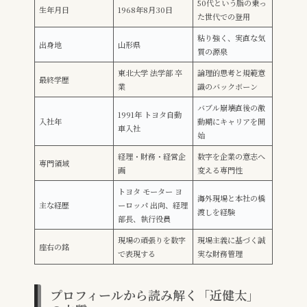
50代という脂の乗っ
生年月日
1968年8月30日
た世代での登用
粘り強く、実直な気
出身地
山形県
質の源泉
東北大学 法学部 卒
論理的思考と規範意
最終学歴
業
識のバックボーン
バブル崩壊直後の激
1991年 トヨタ自動
入社年
動期にキャリアを開
車入社
始
経理・財務・経営企
数字を企業の意志へ
専門領域
画
変える専門性
トヨタ モーター ヨ
海外現場と本社の橋
主な経歴
ーロッパ 出向、経理
渡しを経験
部長、執行役員
現場の頑張りを数字
現場主義に基づく誠
座右の銘
で表現する
実な財務管理
プロフィールから読み解く「近健太」