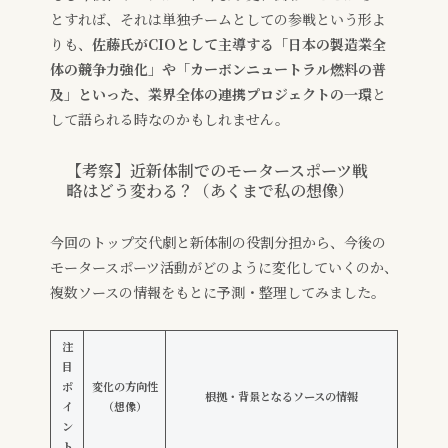
とすれば、それは単独チームとしての参戦という形よ
りも、
佐藤氏がCIOとして主導する「日本の製造業全
体の競争力強化」や「カーボンニュートラル燃料の普
及」といった、業界全体の連携プロジェクトの一環
と
して語られる時なのかもしれません。
【考察】近新体制でのモータースポーツ戦
略はどう変わる？（あくまで私の想像）
今回のトップ交代劇と新体制の役割分担から、今後の
モータースポーツ活動がどのように変化していくのか、
複数ソースの情報をもとに予測・整理してみました。
注
目
ポ
変化の方向性
根拠・背景となるソースの情報
イ
（想像）
ン
ト