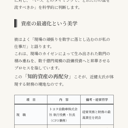
に対し、「いつ、どのタイミングで、どれだけの血を
流すべきか」を科学的に判断します。
資産の最適化という美学
彼はよく「現場の頑張りを数字に落とし込むのが私の
仕事だ」と語ります。
これは、現場のカイゼンによって生み出された数円の
積み重ねを、数千億円規模の設備投資へと昇華させる
プロセスを指しています。
「
知的資産の再配分」
この
こそが、近健太氏が体
現する財務の境地なのです。
項 目
内 容
備考・経営哲学
トヨタ自動車株式会
経営実務と財務の最
現 職
社 執行役員・社長
高責任を統合
（CFO兼務）