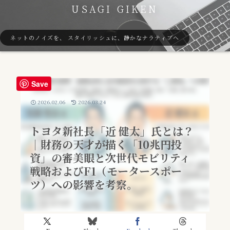
USAGI GIKEN
ネットのノイズを、 スタイリッシュに、静かなナラティブへ
Save
2026.02.06
2026.03.24
トヨタ新社長「近 健太」氏とは？
｜財務の天才が描く「10兆円投
資」の審美眼と次世代モビリティ
戦略およびF1（モータースポー
ツ）への影響を考察。