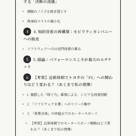
する「決断の流儀」
情報のノイズを削ぎ落とす
身体的コストの最小化
4. 知的資産の再構築：モビリティカンパニー
への脱皮
ソフトウェアへの10兆円投資の重み
5. 結論：パフォーマンスこそが最大のエチケ
ット
【考察】近新体制でトヨタの「F1」への関わ
りはどう変わる？（あくまで私の想像）
1. 徹底した「稼ぐ力」重視による、シビアな投資判断
2. 「ソフトウェア主導」へのリソース集中
3. 「産業全体」の枠組みでのモータースポーツ
【考察】近新体制でのモータースポーツ戦略はどう変
わる？（あくまで私の想像）