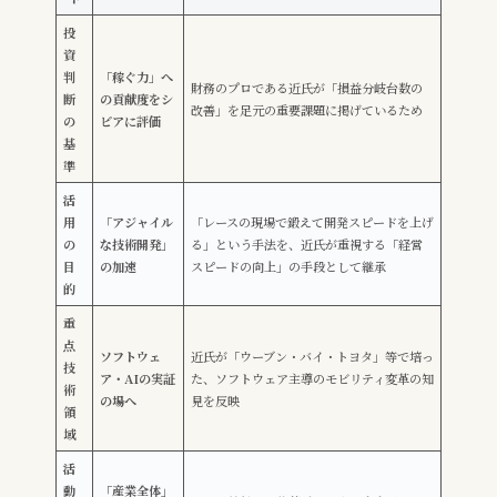
投
資
判
「稼ぐ力」へ
財務のプロである近氏が「損益分岐台数の
断
の貢献度をシ
改善」を足元の重要課題に掲げているため
の
ビアに評価
基
準
活
用
「アジャイル
「レースの現場で鍛えて開発スピードを上げ
の
な技術開発」
る」という手法を、近氏が重視する「経営
目
の加速
スピードの向上」の手段として継承
的
重
点
ソフトウェ
近氏が「ウーブン・バイ・トヨタ」等で培っ
技
ア・AIの実証
た、ソフトウェア主導のモビリティ変革の知
術
の場へ
見を反映
領
域
活
動
「産業全体」