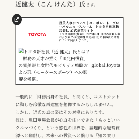
近健太（こん けんた）氏
です。
役員人事について | コーポレート | グロ
ーバルニュースルーム | トヨタ自動車株
式会社 公式企業サイト
トヨタ自動車(株)は、2026年4月1日付の役員人事
および第122回定時株主総会日付の取締役の体制
について発表しました。
global.toyota
一般的に「財務出身の社長」と聞くと、コストカット
に勤しむ冷徹な再建屋を想像するかもしれません。
しかし、近氏の真の姿はその対極にあります。
彼は、豊田章男会長が心血を注いできた「もっといい
クルマづくり」という感性の世界を、論理的な経営資
源へと翻訳し、未来への投資へと繋げる「知の架け