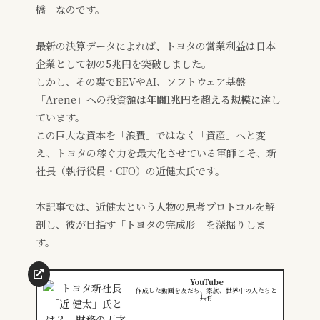
橋」なのです。
最新の決算データによれば、トヨタの営業利益は日本
企業として初の5兆円を突破しました。
しかし、その裏でBEVやAI、ソフトウェア基盤
「Arene」への投資額は
年間1兆円を超える規模
に達し
ています。
この巨大な資本を「浪費」ではなく「資産」へと変
え、トヨタの稼ぐ力を最大化させている軍師こそ、新
社長（執行役員・CFO）の近健太氏です。
本記事では、近健太という人物の思考プロトコルを解
剖し、彼が目指す「トヨタの完成形」を深掘りしま
す。
YouTube
作成した動画を友だち、家族、世界中の人たちと
共有