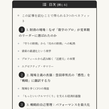
目次
この記事を読むことで得られる3つのベネフィッ
ト
1. 財務の境地：なぜ「数字のプロ」が変革期
のリーダーに選ばれたのか
「守りの財務」から「攻めの財務」への転換
資産の最適化という美学
プロフィールから読み解く「近健太」の本質
エグゼクティブ・サマリー
2. 現場主義の真価：豊田章男氏の「感性」を
「戦略」に翻訳する力
現場を歩くCFOの視座
「もっといいクルマづくり」を支える経済的基盤
3. 戦略的自己管理：パフォーマンスを最大化