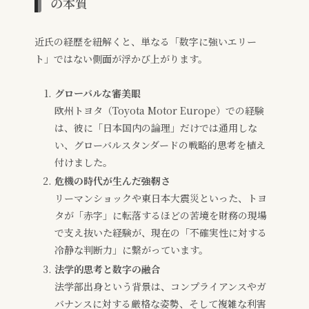
の本質
近氏の経歴を紐解くと、単なる「数字に強いエリー
ト」ではない側面が浮かび上がります。
グローバルな審美眼
欧州トヨタ（Toyota Motor Europe）での経験
は、彼に「日本国内の論理」だけでは通用しな
い、グローバルスタンダードの戦略的思考を植え
付けました。
危機の時代が生んだ強靭さ
リーマンショックや東日本大震災といった、トヨ
タが「赤字」に転落するほどの苦境を財務の現場
で支え抜いた経験が、現在の「不確実性に対する
冷静な判断力」に繋がっています。
法学的思考と数字の融合
法学部出身という背景は、コンプライアンスやガ
バナンスに対する厳格な姿勢、そして複雑な利害