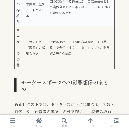
CIOに就任する佐藤氏が、自工会会長とし
の
の共同実証プ
て業界全体のカーボンニュートラル（CN）
枠
ラットフォー
を牽引するため
組
ム
み
リ
ー
ダ
「想い」と
近氏が掲げる「人間的な温かさ」や「共
ー
「理屈」の高
感」を大切にするリーダーシップと、財務
の
度な両立
的合理性の融合
姿
勢
モータースポーツへの影響想像のまと
め
近新社長の下では、モータースポーツは単なる「広報・
宣伝」や「経営者の趣味」の枠を超え、「将来の収益
を生むための研鑽の場」および「産業界がCN実現に向
けて共闘する場」として、より戦略的かつ機能的に再
メニュー
ホーム
検索
トップ
サイドバー