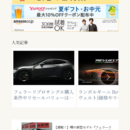
人気記事
フェラーリプロサングエ購入
ランボルギーニ Revuelt
条件やリセールバリューは？
ヴェルト)価格やリセー
最新のHandling Speciale
リュー、納車時期など
情報も追加
【速報！】噂の新型モデル『フェラーリ