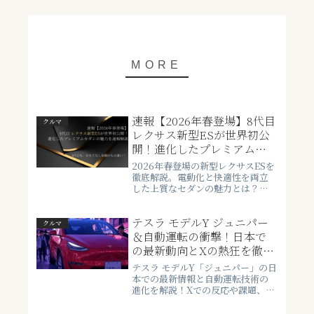
速報【2026年春登場】8代目
クルマ
レクサス新型ESが世界初公
開！進化したプレミアムセ
ダンの魅力を速報解説
2026年春登場の新型レクサスESを
徹底解説。電動化と快適性を両立
した上質なセダンの魅力とは？内
装の進化や新技術も詳しく紹介。
テスラ モデルY ジュニパー
クルマ
＆自動運転の衝撃！日本で
の最新動向とXの熱狂を徹底
解剖
テスラ モデルY「ジュニパー」の日
本での最新情報と自動運転技術の
進化を解説！Xでの反応や課題、公
式発表をまとめました。未来のモ
ビリティをチェック！