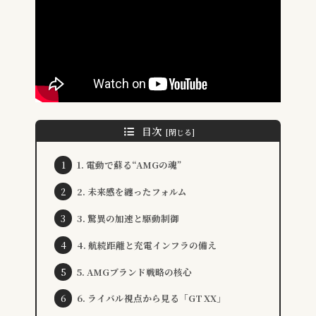
目次
1. 電動で蘇る“AMGの魂”
2. 未来感を纏ったフォルム
3. 驚異の加速と駆動制御
4. 航続距離と充電インフラの備え
5. AMGブランド戦略の核心
6. ライバル視点から見る「GT XX」