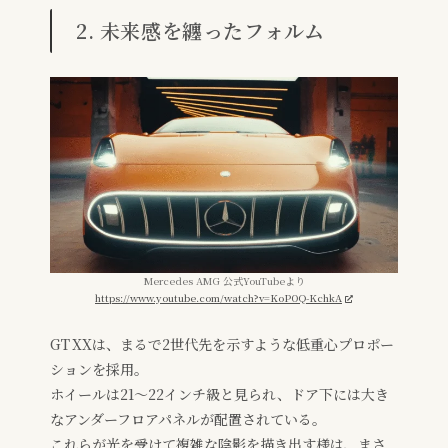
2. 未来感を纏ったフォルム
Mercedes AMG 公式YouTubeより
https://www.youtube.com/watch?v=KoPOQ-KchkA
GT XXは、まるで2世代先を示すような低重心プロポー
ションを採用。
ホイールは21～22インチ級と見られ、ドア下には大き
なアンダーフロアパネルが配置されている。
これらが光を受けて複雑な陰影を描き出す様は、まさ