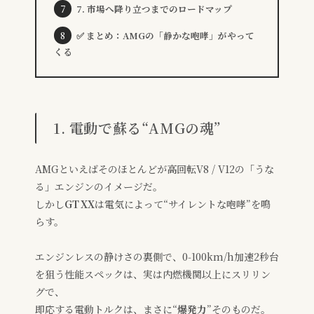
7. 市場へ降り立つまでのロードマップ
✅ まとめ：AMGの「静かな咆哮」がやって
くる
1. 電動で蘇る“AMGの魂”
AMGといえばそのほとんどが高回転V8 / V12の「うな
る」エンジンのイメージだ。
しかし
GT XX
は電気によって“サイレントな咆哮”を鳴
らす。
エンジンレスの静けさの裏側で、0‑100km/h加速2秒台
を狙う性能スペックは、実は内燃機関以上にスリリン
グで、
即応する電動トルクは、まさに“
爆発力
”そのものだ。