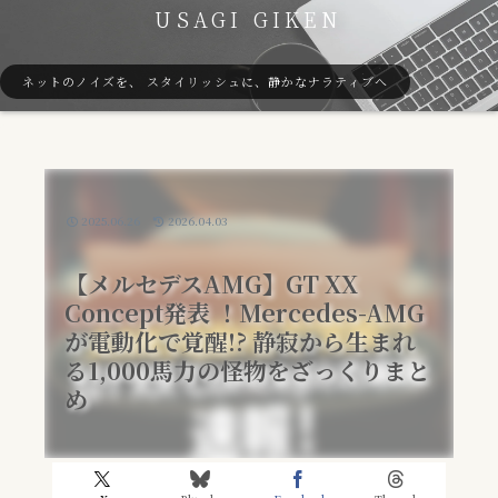
USAGI GIKEN
ネットのノイズを、 スタイリッシュに、静かなナラティブへ
2025.06.26
2026.04.03
【メルセデスAMG】GT XX
Concept発表 ！Mercedes-AMG
が電動化で覚醒!? 静寂から生まれ
る1,000馬力の怪物をざっくりまと
め