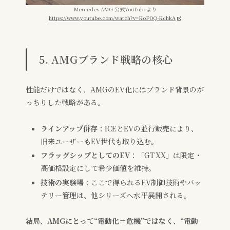
Mercedes AMG 公式YouTubeより
https://www.youtube.com/watch?v=KoPOQ-KchkA
5. AMGブランド戦略の核心
性能だけではなく、AMGのEV化にはブランド背景のが
っちりした戦略がある。
ラインアップ併存
：ICEとEVの並行販売により、
旧来ユーザーもEV世代も取り込む。
フラッグシップとしてのEV
：「GT XX」は限定・
高価格設定にして希少価値を維持。
技術の実験場
：ここで得られるEV制御技術やバッ
テリー管理は、他シリーズへ水平展開される。
結局、
AMGにとって“電動化＝危機”ではなく、“電動