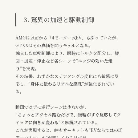
3. 驚異の加速と駆動制御
AMGは以前から「4モーター式EV」も探っていたが、
GT XXはその真価を問うモデルとなる。
独立した車輪制御により、瞬時にトルクを配分し、旋
回・加速・停止など各シーンで
“エッジの効いた走
り”
を実現。
その結果、わずかなステアアングル変化にも敏感に反
応し、“
身体に伝わるリアルな感覚
”が強化されてい
る。
動画ではデモ走行シーンは少ないが、
“
ちょっとアクセル踏むだけで、後輪がすぐ反応してク
イックに向きが変わる
”と解説されている。
これが実現すると、峠もサーキットも“EVならではの即
応コントロール”が恋しくなるはずだ。