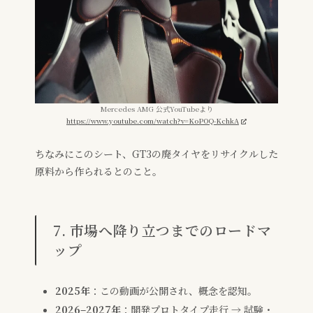
Mercedes AMG 公式YouTubeより
https://www.youtube.com/watch?v=KoPOQ-KchkA
ちなみにこのシート、GT3の廃タイヤをリサイクルした
原料から作られるとのこと。
7. 市場へ降り立つまでのロードマ
ップ
2025年
：この動画が公開され、概念を認知。
2026–2027年
：開発プロトタイプ走行 → 試験・