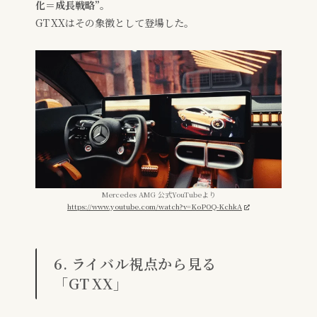
化＝成長戦略”
。
GT XXはその象徴として登場した。
Mercedes AMG 公式YouTubeより
https://www.youtube.com/watch?v=KoPOQ-KchkA
6. ライバル視点から見る
「GT XX」