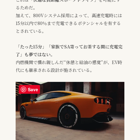
るためだ。
加えて、800Vシステム採用によって、高速充電時には
15分以内で80％まで充電できるポテンシャルを有する
とされている。
「たった15分」「家族でSA寄ってお茶する間に充電完
了」も夢ではない。
内燃機関で慣れ親しんだ“休憩と給油の感覚”が、EV時
代にも継承される設計が施されている。
Save