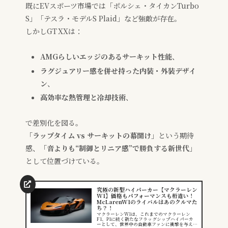
既にEVスポーツ市場では「ポルシェ・タイカンTurbo
S」「テスラ・モデルS Plaid」など強敵が存在。
しかしGT XXは：
AMGらしいエッジのあるサーキット性能
、
ラグジュアリー感を併せ持った内装・外装デザイ
ン
、
高効率な熱管理と冷却技術
、
で差別化を図る。
「ラップタイム vs サーキットの幕開け」
という期待
感、
「音よりも“制御とリニア感”で勝負する新世代」
として位置づけている。
究極の新型ハイパーカー【マクラーレン
W1】価格もパフォーマンスも桁違い！
McLarenW1のライバルはあのクルマた
ち？！
マクラーレンW1は、これまでのマクラーレン
F1、P1に続く新たなフラッグシップハイパーカ
ーとして、世界中の自動車ファンに衝撃を与えま