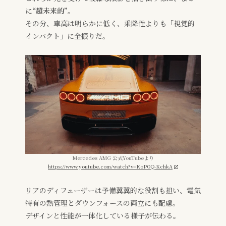
に
“超未来的”
。
その分、車高は明らかに低く、乗降性よりも「視覚的
インパクト」に全振りだ。
Mercedes AMG 公式YouTubeより
https://www.youtube.com/watch?v=KoPOQ-KchkA
リアのディフューザーは予備翼翼的な役割も担い、電気
特有の熱管理とダウンフォースの両立にも配慮。
デザインと性能が一体化している様子が伝わる。