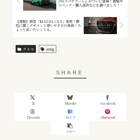
296スペチアーレ』がついに登場！価格や
スペック・購入条件などを調べました！
Ferrari 296 Speciale Aも同時発表！
【速報】新型「MAZDA CX-5」発表！感
性に響くデザインと使いやすさの革新！ち
ょっと言いたいことも。
クルマ
amg
X
Bluesky
Facebook
Threads
はてブ
Pinterest
コピー