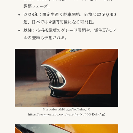
調整フェーズ。
2028年
：限定生産＆納車開始。価格は
€250,000
超、日本では4億円前後
になる可能性。
以降
：技術搭載版のグレード展開や、派生EVモデ
ルの登場も予想される。
Mercedes AMG 公式YouTubeより
https://www.youtube.com/watch?v=KoPOQ-KchkA