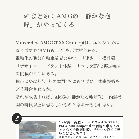
✅ まとめ：AMGの「静かな咆
哮」がやってくる
Mercedes‑AMG GT XX Concept
は、エンジンでは
なく電気で
“AMGらしさ”
を示す試金石だ。
電動化の進む自動車業界の中で、「速さ」「操作感」
「デザイン」「ブランド体験」すべてをEVで再定義す
る挑戦がここにある。
焦点はやはり“走りの本質”をぶらさずに、未来技術を
どう融合させるか。
それが成功すれば、AMGの
“静かなる咆哮”
は、内燃機
関の時代以上に恐ろしいものとなるかもしれない。
V8対決！新型メルセデスAMG-GT63と
BMW-M8Competition価格や車両スペ
ックなどを徹底比較。リセール良くて速
いのはどっち？！
自動車ファンの皆さん、お待たせしました！今