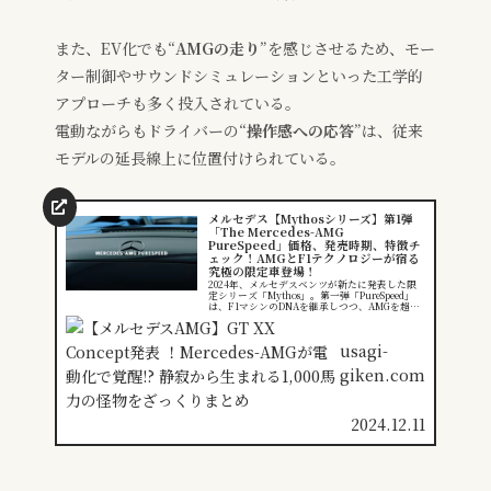
また、EV化でも“
AMGの走り
”を感じさせるため、モー
ター制御やサウンドシミュレーションといった工学的
アプローチも多く投入されている。
電動ながらもドライバーの“
操作感への応答
”は、従来
モデルの延長線上に位置付けられている。
メルセデス【Mythosシリーズ】第1弾
「The Mercedes-AMG
PureSpeed」価格、発売時期、特徴チ
ェック！AMGとF1テクノロジーが宿る
究極の限定車登場！
2024年、メルセデスベンツが新たに発表した限
定シリーズ「Mythos」。第一弾「PureSpeed」
は、F1マシンのDNAを継承しつつ、AMGを超え
た新たな境地を切り開きます。その圧倒的なスピ
ード、...
usagi-
giken.com
2024.12.11