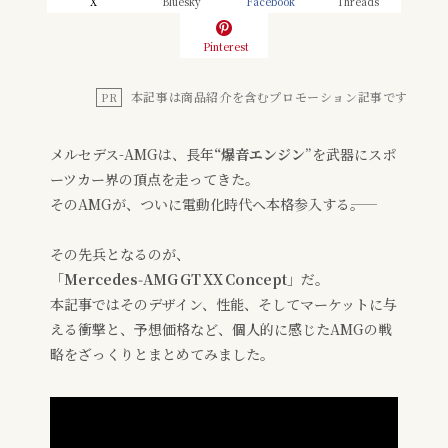
X
Bluesky
Facebook
Threads
Pinterest
本記事は商品紹介を含むプロモーション記事です
PR
メルセデス-AMGは、長年
“爆音エンジン
”を武器にスポ
ーツカー界の頂点を走ってきた。
そのAMGが、ついに電動化時代へ本格参入する――。
その先兵となるのが、
「
Mercedes‑AMG GT XX Concept
」だ。
本記事ではそのデザイン、性能、そしてマーケットに与
える衝撃と、予想価格など、個人的に感じたAMGの戦
略をざっくりとまとめてみました。