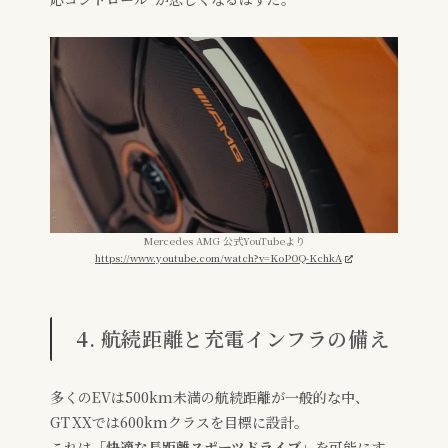
Mercedes AMG 公式YouTubeより
https://www.youtube.com/watch?v=KoPOQ-KchkA
4. 航続距離と充電インフラの備え
多くのEVは500km未満の航続距離が一般的な中、
GT XXでは600kmクラスを目標に設計。
これは「
快適な長距離スポーツドライブ
」を可能にす