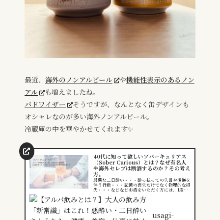
最近、
海外のノンアルビール
や
機能性表示のあるノン
アル
も増えましたね。
バドワイザー
そうですが、なんとなく缶デザインも
オシャレなのが多い海外ノンアルビール。
冷蔵庫の中を華やかせてくれます✨
40代に知って欲しいソバーキュリアス
（Sober Curious）とは？なぜ有名人
や海外セレブは断酒するのか？その考え
方。
最悪な二日酔い・・・酔っ払っての失言や後悔を
伴う行動・・・記憶の喪失だけでなく物理的な損
失・・・などなどお酒をいただく方には、1度や2
度は必ず経験する後悔を伴うアルコールでの失
敗。その都度「もうお酒は...
usagi-