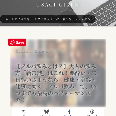
USAGI GIKEN
ネットのノイズを、 スタイリッシュに、静かなナラティブへ
Save
2025.12.11
2026.02.17
【アルパ飲みとは？】大人の飲み
方「新常識」はこれ！悪酔い・二
日酔いさようなら。健康・美容・
仕事に効く「アルパ飲み」で、い
つまでも最高のパフォーマンス
を！