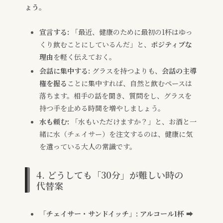
ょう。
宣言する:
「最近、健康のために最初の1杯はゆっ
くり飲むことにしているんだ」と、
ポジティブな
理由
を軽く伝えておく。
会話に集中する:
グラスを持つよりも、
会話の主導
権を握る
ことに集中すれば、自然と飲むペースは
落ちます。相手の話を聞き、質問をし、グラスを
持つ手を止める時間を増やしましょう。
水も頼む:
「水もいただけますか？」と、お酒と一
緒に水（チェイサー）を注文するのは、健康に気
を遣っている大人の常識です。
4. どうしても「30分」が難しい時の
代替案
「チェイサー・サンドイッチ」:
アルコール1杯 ➡