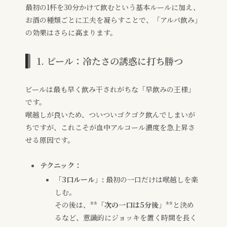
最初の1杯を30分かけて飲むという基本ルールに加え、
お酒の種類ごとに工夫を凝らすことで、「アルパ飲み」
の効果はさらに高まります。
1. ビール：冷たさの誘惑に打ち勝つ
ビールは最も早く飲み干されがちな「早飲みの王様」
です。
喉越しが良いため、ついついゴクゴク飲んでしまいが
ちですが、これこそが血中アルコール濃度を急上昇さ
せる原因です。
テクニック：
「3口ルール」:
最初の一口だけは喉越しを楽
しむ。
その後は、**
「次の一口は5分後」
**と決め
るなど、意識的にジョッキを置く時間を長く