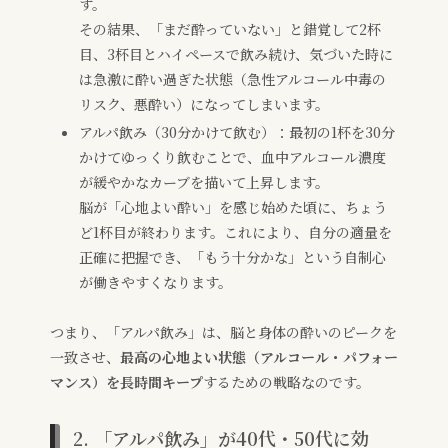
す。
その結果、「まだ酔っていない」と錯覚して2杯
目、3杯目とハイペースで飲み続け、気づいた時に
は急激に酔い過ぎた状態（急性アルコール中毒の
リスク、悪酔い）になってしまいます。
アルパ飲み（30分かけて飲む）：最初の1杯を30分
かけてゆっくり飲むことで、血中アルコール濃度
が緩やかなカーブを描いて上昇します。
脳が「心地よい酔い」を感じ始めた頃に、ちょう
ど1杯目が終わります。これにより、自分の適量を
正確に把握でき、「もう十分かな」という自制心
が働きやすくなります。
つまり、「アルパ飲み」は、脳と身体の酔いのピークを
一致させ、
最高の心地よい状態（アルコール・パフォー
マンス）を長時間キープ
するための戦略なのです。
2. 「アルパ飲み」が40代・50代に効