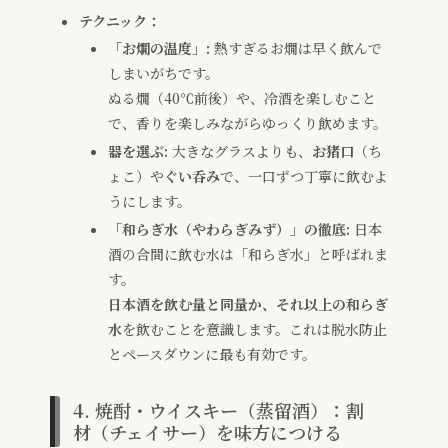
テクニック：
「お燗の温度」:
熱すぎるお燗は早く飲んで
しまいがちです。
ぬる燗（40℃前後）や、冷酒を楽しむこと
で、香りを楽しみながらゆっくり飲めます。
器を選ぶ:
大きなグラスよりも、
お猪口
（ち
ょこ）や
ぐい呑み
で、一口ずつ丁寧に飲むよ
うにします。
「和らぎ水（やわらぎみず）」の徹底:
日本
酒の合間に飲む水は「和らぎ水」と呼ばれま
す。
日本酒を飲む量と同量か、それ以上の和らぎ
水
を飲むことを意識します。これは脱水防止
とペースダウンに最も有効です。
4. 焼酎・ウイスキー（蒸留酒）：割
材（チェイサー）を味方につける