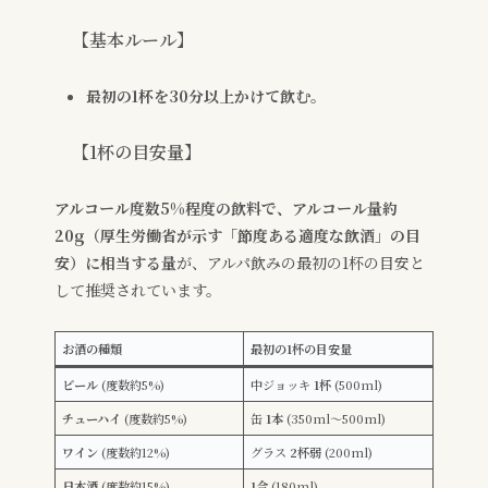
【基本ルール】
最初の1杯を30分以上かけて飲む。
【1杯の目安量】
アルコール度数5%程度の飲料で、アルコール量約
20g（厚生労働省が示す「節度ある適度な飲酒」の目
安）に相当する量
が、アルパ飲みの最初の1杯の目安と
して推奨されています。
お酒の種類
最初の1杯の目安量
ビール
(度数約5%)
中ジョッキ
1杯
(500ml)
チューハイ
(度数約5%)
缶
1本
(350ml〜500ml)
ワイン
(度数約12%)
グラス
2杯弱
(200ml)
日本酒
(度数約15%)
1合
(180ml)