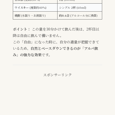
ウイスキー
(度数約40%)
シングル
2杯
(60ml)
焼酎
(水割り・お湯割り)
約0.6合
(アルコール分に換算)
ポイント：
この量を30分かけて飲んだ後は、2杯目以
降は自由に飲んで構いません。
この「自由」になった時に、自分の適量が把握できて
いるため、
自然とペースダウンできるのが「アルパ飲
み」の強力な効果
です。
スポンサーリンク