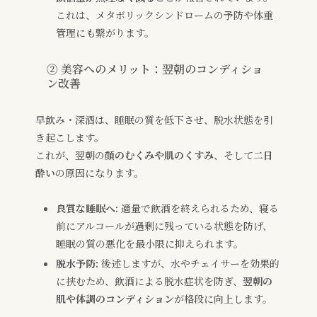
これは、メタボリックシンドロームの予防や体重
管理にも繋がります。
② 美容へのメリット：翌朝のコンディショ
ン改善
早飲み・深酒は、睡眠の質を低下させ、脱水状態を引
き起こします。
これが、翌朝の
顔のむくみや肌のくすみ
、そして
二日
酔い
の原因になります。
良質な睡眠へ:
適量で飲酒を終えられるため、寝る
前にアルコールが過剰に残っている状態を防げ、
睡眠の質の悪化を最小限に抑えられます。
脱水予防:
後述しますが、水やチェイサーを効果的
に挟むため、飲酒による脱水症状を防ぎ、
翌朝の
肌や体調のコンディション
が格段に向上します。