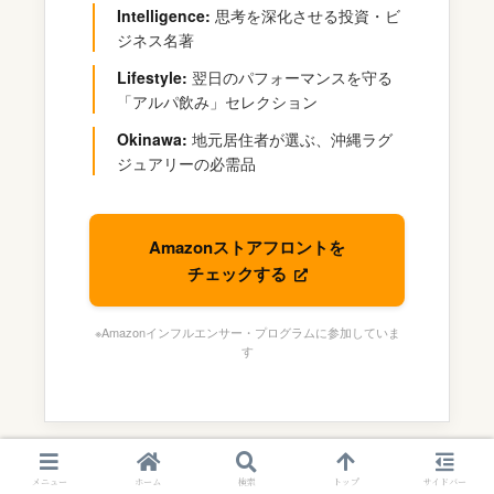
Intelligence:
思考を深化させる投資・ビ
ジネス名著
Lifestyle:
翌日のパフォーマンスを守る
「アルパ飲み」セレクション
Okinawa:
地元居住者が選ぶ、沖縄ラグ
ジュアリーの必需品
Amazonストアフロントを
チェックする
※Amazonインフルエンサー・プログラムに参加していま
す
スポンサーリンク
メニュー
ホーム
検索
トップ
サイドバー