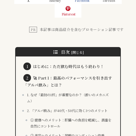
X
Bluesky
Facebook
Threads
Pinterest
本記事は商品紹介を含むプロモーション記事です
PR
目次
はじめに：ただ飲む時代はもう終わり！
🚀 Part 1：最高のパフォーマンスを引き出す
「アルパ飲み」とは？
1. なぜ「最初の1杯」が重要なのか？（酔いのメカニズ
ム）
2. 「アルパ飲み」が40代・50代に効く3つのメリット
① 健康へのメリット：肝臓への負担を軽減し、酒量を
自然にコントロール
② 美容へのメリット：翌朝のコンディション改善