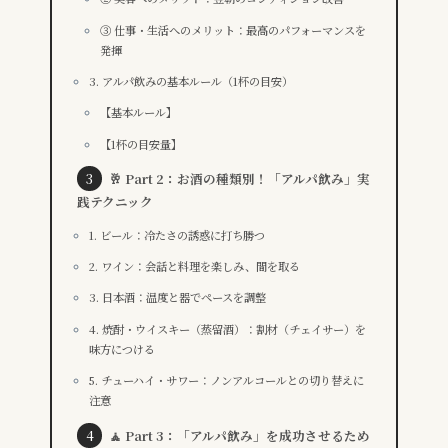
③ 仕事・生活へのメリット：最高のパフォーマンスを
発揮
3. アルパ飲みの基本ルール（1杯の目安）
【基本ルール】
【1杯の目安量】
🥂 Part 2：お酒の種類別！「アルパ飲み」実
践テクニック
1. ビール：冷たさの誘惑に打ち勝つ
2. ワイン：会話と料理を楽しみ、間を取る
3. 日本酒：温度と器でペースを調整
4. 焼酎・ウイスキー（蒸留酒）：割材（チェイサー）を
味方につける
5. チューハイ・サワー：ノンアルコールとの切り替えに
注意
🧘 Part 3：「アルパ飲み」を成功させるため