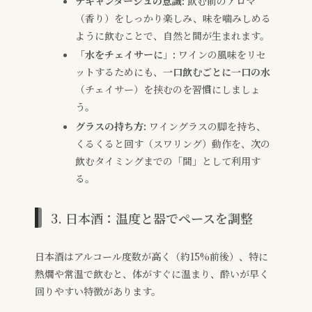
デキャンタージュの意識:
飲む前のアロマ
（香り）をしっかり楽しみ、味を噛みしめる
ように飲むことで、自然と間が生まれます。
「水をチェイサーに」:
ワインの風味をリセ
ットするためにも、
一口飲むごとに一口の水
（チェイサー）を挟むのを習慣にしましょ
う。
グラスの持ち方:
ワイングラスの脚を持ち、
くるくると回す（スワリング）動作を、次の
飲むタイミングまでの「間」として利用す
る。
3. 日本酒：温度と器でペースを調整
日本酒はアルコール度数が高く（約15%前後）、特に
熱燗や常温で飲むと、体がすぐに温まり、酔いが早く
回りやすい特徴があります。