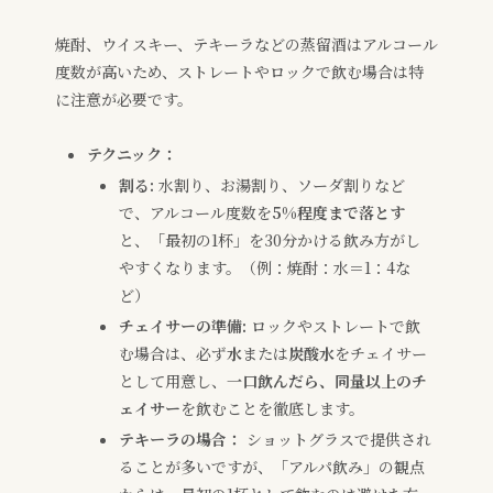
焼酎、ウイスキー、テキーラなどの蒸留酒はアルコール
度数が高いため、ストレートやロックで飲む場合は特
に注意が必要です。
テクニック：
割る:
水割り、お湯割り、ソーダ割りなど
で、アルコール度数を
5%程度まで落とす
と、「最初の1杯」を30分かける飲み方がし
やすくなります。（例：焼酎：水＝1：4な
ど）
チェイサーの準備:
ロックやストレートで飲
む場合は、必ず
水
または
炭酸水
をチェイサー
として用意し、
一口飲んだら、同量以上のチ
ェイサー
を飲むことを徹底します。
テキーラの場合：
ショットグラスで提供され
ることが多いですが、「アルパ飲み」の観点