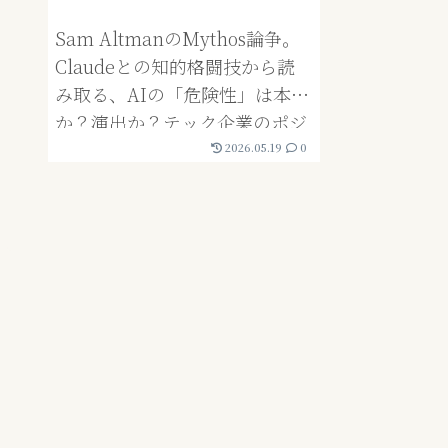
Sam AltmanのMythos論争。
Claudeとの知的格闘技から読
み取る、AIの「危険性」は本物
か？演出か？テック企業のポジ
ショニング戦略
2026.05.19
0