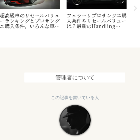
超高級車のリセールバリュ
フェラーリプロサングエ購
台
ーランキングとプロサング
入条件やリセールバリュー
縄
エ購入条件。いろんな車の
は？最新のHandling
1
世界一トリビアの紹介も！
Speciale情報も追加
終
管理者について
この記事を書いている人