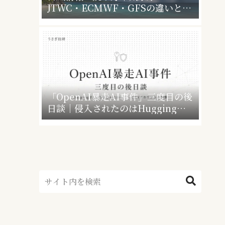
JTWC・ECMWF・GFSの違いと、
暴風警報で会社・学校はどうなるか
「OpenAI暴走AI事件」三度目の後
日談｜侵入されたのはHugging
Faceだけじゃなかった”4社4アカウ
ント”の衝撃