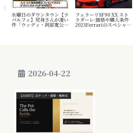
水曜日のダウンタウン【ラ
フェラーリSF90 XX スト
パルフェ】尾身さんが凄い
ラダーレ:価格や購入条件
毛
件「ウッディ・阿部寛公
2023Ferrariのスペシャル
定！
認」じゃ無い方の『相方』
モデル。『Ferrari SF90
類？
について
Stradale』との比較表
プレ
も。
され
2026-04-22
【ASSET】AIテック・資産・解析系