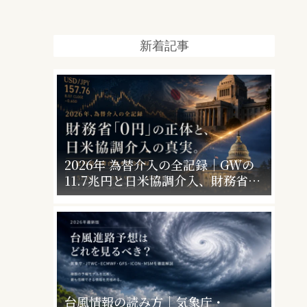
新着記事
2026年 為替介入の全記録｜GWの
11.7兆円と日米協調介入、財務省
「0円」の意味
台風情報の読み方｜気象庁・