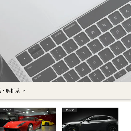
産・解析系
クルマ
クルマ
沖