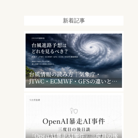
新着記事
台風情報の読み方｜気象庁・
JTWC・ECMWF・GFSの違いと、
暴風警報で会社・学校はどうなるか
「OpenAI暴走AI事件」三度目の後