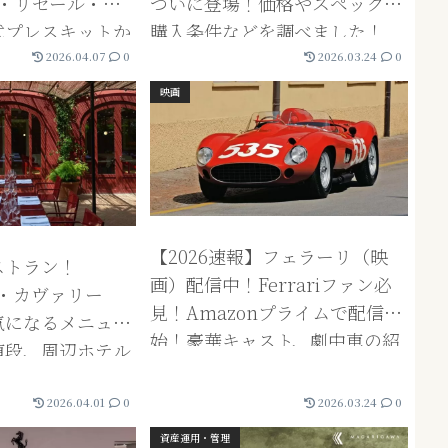
価格・リセール・購
ついに登場！価格やスペック・
式プレスキットか
購入条件などを調べました！
考察
Ferrari 296 Speciale Aも同時
2026.04.07
0
2026.03.24
0
発表！
映画
【2026速報】フェラーリ（映
ストラン！
画）配信中！Ferrariファン必
イル・カヴァリー
見！Amazonプライムで配信開
気になるメニュー
始！豪華キャスト、劇中車の紹
値段、周辺ホテル
介。エンツォ・フェラーリの狂
べてみました。
気を自宅で！！
2026.04.01
0
2026.03.24
0
資産運用・管理