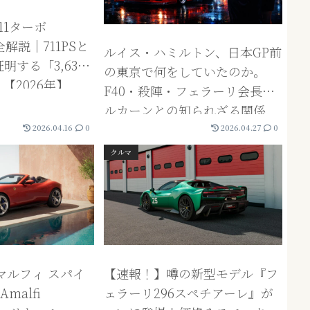
11ターボ
全解説｜711PSと
ルイス・ハミルトン、日本GP前
明する「3,635
の東京で何をしていたのか。
【2026年】
F40・殺陣・フェラーリ会長エ
ルカーンとの知られざる関係
性。
2026.04.16
0
2026.04.27
0
クルマ
マルフィ スパイ
【速報！】噂の新型モデル『フ
Amalfi
ェラーリ296スペチアーレ』が