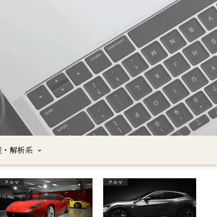
産・解析系
クルマ
クルマ
沖