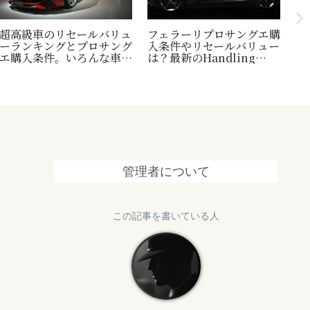
超高級車のリセールバリュ
フェラーリプロサングエ購
台
ーランキングとプロサング
入条件やリセールバリュー
新
エ購入条件。いろんな車の
は？最新のHandling
域
世界一トリビアの紹介も！
Speciale情報も追加
管理者について
この記事を書いている人