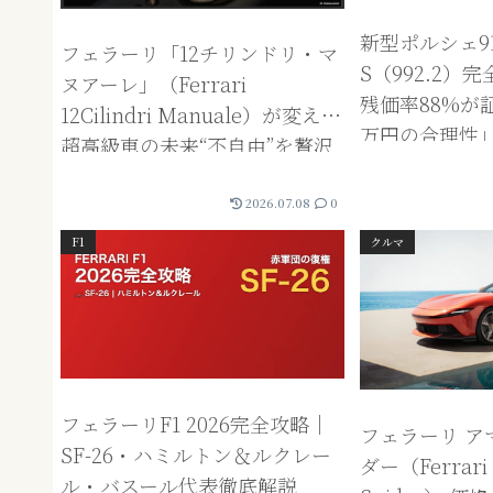
新型ポルシェ9
フェラーリ「12チリンドリ・マ
S（992.2）完
ヌアーレ」（Ferrari
残価率88%が証
12Cilindri Manuale）が変える
万円の合理性」
超高級車の未来“不自由”を贅沢
に再定義する、技術と身体性の
融合
2026.07.08
0
F1
クルマ
フェラーリF1 2026完全攻略｜
フェラーリ ア
SF-26・ハミルトン＆ルクレー
ダー（Ferrari 
ル・バスール代表徹底解説