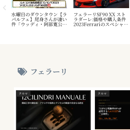
水曜日のダウンタウン【ラ
フェラーリSF90 XX スト
パルフェ】尾身さんが凄い
ラダーレ:価格や購入条件
毛
件「ウッディ・阿部寛公
2023Ferrariのスペシャル
定！
認」じゃ無い方の『相方』
モデル。『Ferrari SF90
類？
について
Stradale』との比較表
プレ
も。
され
フェラーリ
クルマ
クルマ