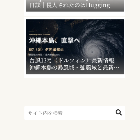
日談｜侵入されたのはHugging
Faceだけじゃなかった”4社4アカウ
ント”の衝撃
台風13号（ドルフィン）最新情報｜
沖縄本島の暴風域・強風域と最新の
備え