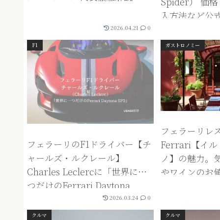
Spider） 
入方法など公
ら資産価値を
2026.04.21
0
F1
ガストロノミー
フェラーリレ
フェラーリのF1ドライバー【チ
Ferrari【
ャールズ・ルクレール】
ノ】の魅力。
Charles Leclercに「世界に一
やワインのお
つだけのFerrari Daytona
についても調
SP3」が納車！こだわりの愛車
2026.03.24
0
を自身で紹介。
クルマ
クルマ