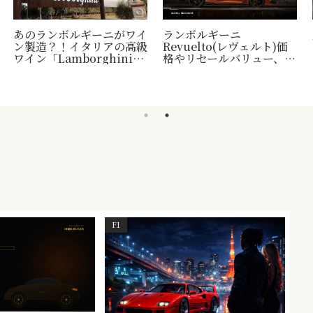
あのランボルギーニがワイ
ランボルギーニ
ン製造？！イタリアの高級
Revuelto(レヴェルト)価
ワイン「Lamborghini」
格やリセールバリュー、納
について
車時期など
F1