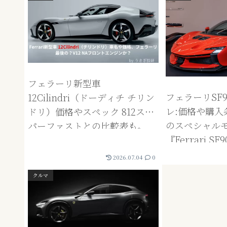
フェラーリ新型車
フェラーリSF9
12Cilindri（ドーディチ チリン
レ:価格や購入条件
ドリ）価格やスペック 812スー
のスペシャル
パーファストとの比較表も。
『Ferrari SF9
Ferrari最後のV12になる？!
の比較表も。
2026.07.04
0
クルマ