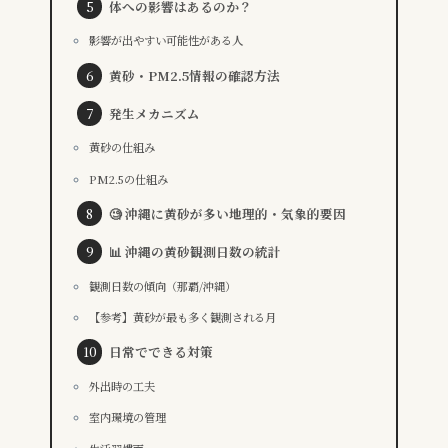
体への影響はあるのか？
影響が出やすい可能性がある人
黄砂・PM2.5情報の確認方法
発生メカニズム
黄砂の仕組み
PM2.5の仕組み
🧐 沖縄に黄砂が多い地理的・気象的要因
📊 沖縄の黄砂観測日数の統計
観測日数の傾向（那覇/沖縄）
【参考】黄砂が最も多く観測される月
日常でできる対策
外出時の工夫
室内環境の管理