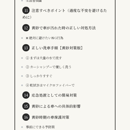
生活習慣面
注意すべきポイント（過度な不安を避けるた
めに）
黄砂で車が汚れた時の正しい対処方法
❌ 絶対に避けたいNG行為
正しい洗車手順【黄砂対策版】
① まずは大量の水で流す
② カーシャンプーで優しく洗う
③ しっかりすすぐ
④ 乾拭きはマイクロファイバーで
応急処置としての簡易対策
黄砂による車への具体的影響
黄砂時期の車保護対策
事前にできる予防策