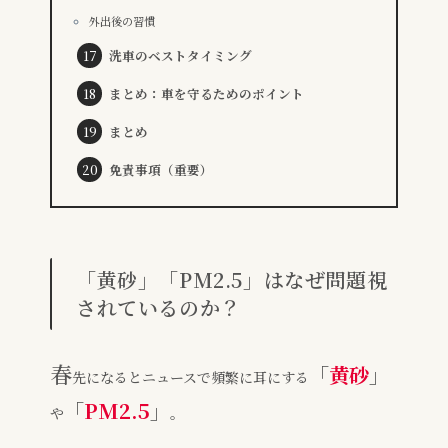
外出後の習慣
洗車のベストタイミング
まとめ：車を守るためのポイント
まとめ
免責事項（重要）
「黄砂」「PM2.5」はなぜ問題視
されているのか？
春
「
黄砂
」
先になるとニュースで頻繁に耳にする
「
PM2.5
」
や
。