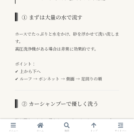
① まずは大量の水で流す
ホースでたっぷりと水をかけ、砂を浮かせて洗い流しま
す。
高圧洗浄機がある場合は非常に効果的です。
ポイント：
✔ 上から下へ
✔ ルーフ → ボンネット → 側面 → 足回りの順
② カーシャンプーで優しく洗う
砂が落ちてから、柔らかいスポンジにカーシャンプー
をつけて洗います。
メニュー
ホーム
検索
トップ
サイドバー