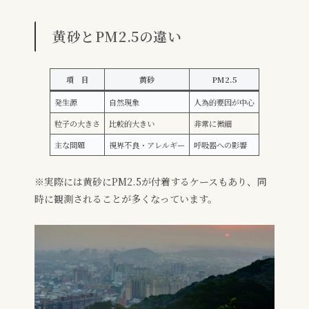
黄砂とPM2.5の違い
項 目
黄砂
PM2.5
発生源
自然現象
人為的要因が中心
粒子の大きさ
比較的大きい
非常に微細
主な問題
視界不良・アレルギー
呼吸器への影響
※実際には黄砂にPM2.5が付着するケースもあり、同
時に観測されることが多くなっています。