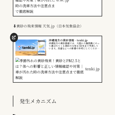
⬇️黄砂の飛来情報 天気.jp（日本気象協会）
沖縄地方の黄砂情報 - tenki.jp
沖縄地方の黄砂情報では、大陸から偏西風にのっ
て運ばれてくる黄砂の分布を3日先まで予測して
います。洗濯などへの影響の参考にしてくださ
い。
tenki.jp
発生メカニズム