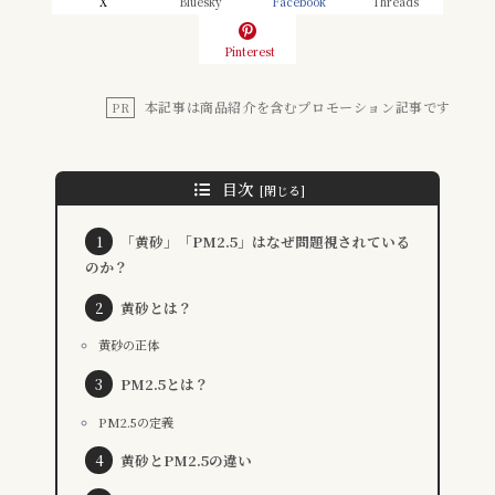
X
Bluesky
Facebook
Threads
Pinterest
本記事は商品紹介を含むプロモーション記事です
PR
目次
「黄砂」「PM2.5」はなぜ問題視されている
のか？
黄砂とは？
黄砂の正体
PM2.5とは？
PM2.5の定義
黄砂とPM2.5の違い