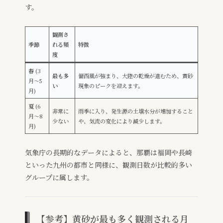
す。
観測さ
季節
れる頻
特徴
度
春
(3
最も多
偏西風が強まり、大陸の乾燥が進むため、黄砂
月〜5
い
現象のピークを迎えます。
月)
夏
(6
非常に
雨季に入り、発生源の土壌水分が増加すること
月〜8
少ない
や、気流の変化により減少します。
月)
気象庁の長期的なデータによると、那覇は福岡や長崎
といった九州の都市と同様に、観測日数が比較的多い
グループに属します。
【参考】黄砂が最も多く観測される月