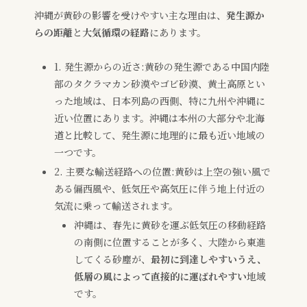
沖縄が黄砂の影響を受けやすい主な理由は、
発生源か
らの距離
と
大気循環の経路
にあります。
1. 発生源からの近さ:黄砂の発生源である中国内陸
部のタクラマカン砂漠やゴビ砂漠、黄土高原とい
った地域は、日本列島の西側、特に九州や沖縄に
近い位置にあります。沖縄は本州の大部分や北海
道と比較して、発生源に地理的に最も近い地域の
一つです。
2. 主要な輸送経路への位置:黄砂は上空の強い風で
ある偏西風や、低気圧や高気圧に伴う地上付近の
気流に乗って輸送されます。
沖縄は、春先に黄砂を運ぶ低気圧の移動経路
の南側に位置することが多く、大陸から東進
してくる砂塵が、
最初に到達しやすいうえ、
低層の風によって直接的に運ばれやすい
地域
です。