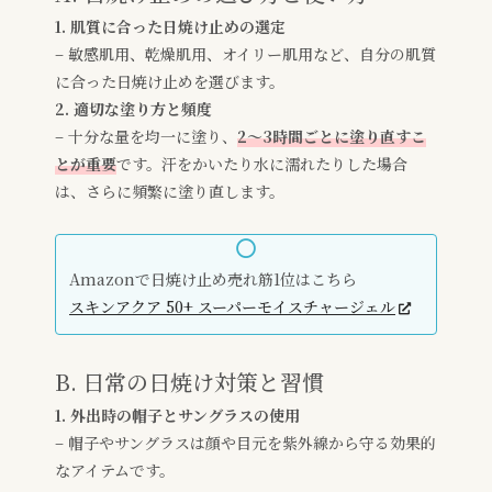
1. 肌質に合った日焼け止めの選定
– 敏感肌用、乾燥肌用、オイリー肌用など、自分の肌質
に合った日焼け止めを選びます。
2. 適切な塗り方と頻度
– 十分な量を均一に塗り、
2～3時間ごとに塗り直すこ
とが重要
です。汗をかいたり水に濡れたりした場合
は、さらに頻繁に塗り直します。
Amazonで日焼け止め売れ筋1位はこちら
スキンアクア 50+ スーパーモイスチャージェル
B. 日常の
日焼け
対策と
習慣
1. 外出時の帽子とサングラスの使用
– 帽子やサングラスは顔や目元を紫外線から守る効果的
なアイテムです。