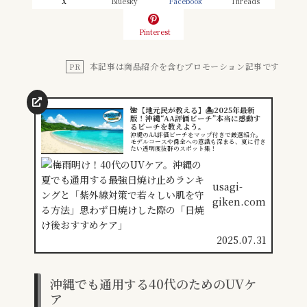
X
Bluesky
Facebook
Threads
Pinterest
本記事は商品紹介を含むプロモーション記事です
PR
🌺【地元民が教える】🏝️2025年最新
版！沖縄“AA評価ビーチ”本当に感動す
るビーチを教えよう。
沖縄のAA評価ビーチをマップ付きで厳選紹介。
モデルコースや保全への意識も深まる、夏に行き
たい透明度抜群のスポット集！
usagi-
giken.com
2025.07.31
沖縄でも通用する40代のためのUVケ
ア