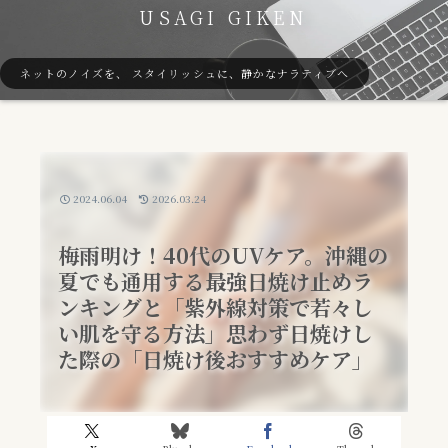
USAGI GIKEN
ネットのノイズを、 スタイリッシュに、静かなナラティブへ
2024.06.04
2026.03.24
梅雨明け！40代のUVケア。沖縄の
夏でも通用する最強日焼け止めラ
ンキングと「紫外線対策で若々し
い肌を守る方法」思わず日焼けし
た際の「日焼け後おすすめケア」