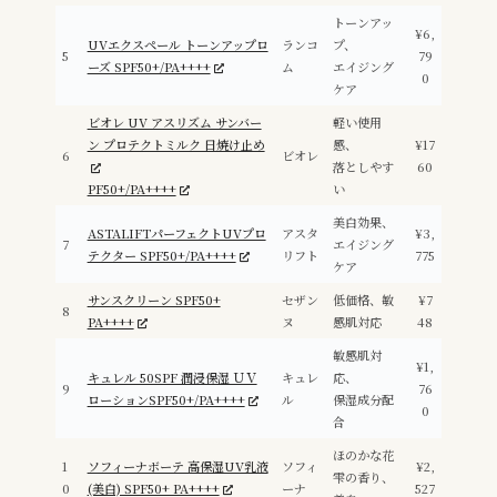
トーンアッ
¥6,
UVエクスペール トーンアップロ
ランコ
プ、
5
79
ーズ SPF50+/PA++++
ム
エイジング
0
ケア
ビオレ UV アスリズム サンバー
軽い使用
ン プロテクトミルク 日焼け止め
感、
¥17
6
ビオレ
落としやす
60
PF50+/PA++++
い
美白効果、
ASTALIFTパーフェクトUVプロ
アスタ
¥3,
7
エイジング
テクター SPF50+/PA++++
リフト
775
ケア
サンスクリーン SPF50+
セザン
低価格、敏
¥7
8
PA++++
ヌ
感肌対応
48
敏感肌対
¥1,
キュレル 50SPF 潤浸保湿 ＵＶ
キュレ
応、
9
76
ローションSPF50+/PA++++
ル
保湿成分配
0
合
ほのかな花
1
ソフィーナボーテ 高保湿UV乳液
ソフィ
¥2,
雫の香り、
0
(美白) SPF50+ PA++++
ーナ
527