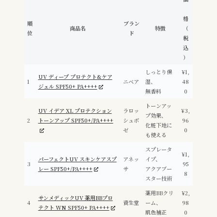
格
順
ブラン
商品名
特徴
（
位
ド
税
込
）
しっとり保
¥1,
UV ディープ プロテクト&ケア
1
ニベア
湿、
48
ジェル SPF50+ PA++++
無香料
0
トーンアッ
UV イデア XL プロテクション
ラロッ
¥3,
プ効果、
2
トーンアップ SPF50+/PA++++
シュポ
96
化粧下地に
ゼ
0
も使える
スプレータ
¥1,
パーフェクトUV スキンケアスプ
アネッ
イプ、
3
95
レー SPF50+/PA++++
サ
アクアブー
8
スター技術
薬用BBクリ
¥2,
サンメディックUV 薬用BBプロ
4
資生堂
ーム、
98
テクト WN SPF50+ PA++++
肌色補正
0