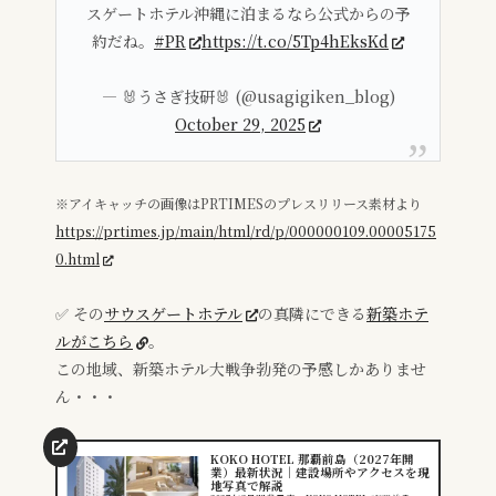
スゲートホテル沖縄に泊まるなら公式からの予
約だね。
#PR
https://t.co/5Tp4hEksKd
— 🐰うさぎ技研🐰 (@usagigiken_blog)
October 29, 2025
※アイキャッチの画像はPRTIMESのプレスリリース素材より
https://prtimes.jp/main/html/rd/p/000000109.00005175
0.html
✅ その
サウスゲートホテル
の真隣にできる
新築ホテ
ルがこちら
。
この地域、新築ホテル大戦争勃発の予感しかありませ
ん・・・
KOKO HOTEL 那覇前島（2027年開
業）最新状況｜建設場所やアクセスを現
地写真で解説