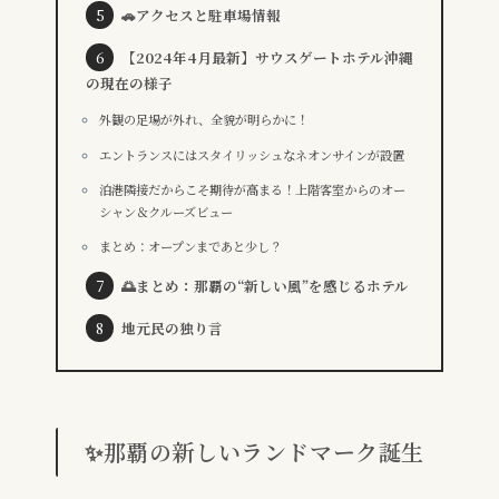
🚗アクセスと駐車場情報
【2024年4月最新】サウスゲートホテル沖縄
の現在の様子
外観の足場が外れ、全貌が明らかに！
エントランスにはスタイリッシュなネオンサインが設置
泊港隣接だからこそ期待が高まる！上階客室からのオー
シャン＆クルーズビュー
まとめ：オープンまであと少し？
🌅まとめ：那覇の“新しい風”を感じるホテル
地元民の独り言
✨那覇の新しいランドマーク誕生