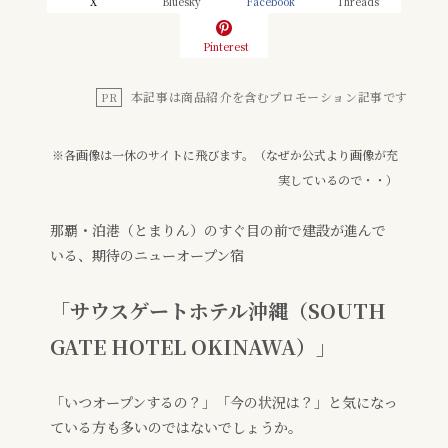
X
Bluesky
Facebook
Threads
Pinterest
本記事は商品紹介を含むプロモーション記事です
PR
※各画像は一休のサイトに飛びます。
（なぜか公式より画像が充
実している
ので
・・
）
那覇・泊港（とまりん）のすぐ目の前で建設が進んで
いる、期待のニューオープン宿
「サウスゲートホテル沖縄（SOUTH
GATE HOTEL OKINAWA）」
「いつオープンするの？」「今の状況は？」と気になっ
ている方も多いのではないでしょうか。