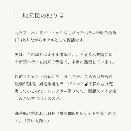
地元民の独り言
元々
アーバンリゾートかりゆし
だったホテルが紆余曲折
(？)ありながらホテルとして復活です。
実は、この周りはホテル激戦区。。とまりん真隣に別
の新築ホテルも出来る予定で、本当に過密しています。
以前ラジェントの紹介もしましたが、こちらは施設の
規模が別格。周辺環境も
ラ・ジェント
同様かなり充
実しているので、レンタカー借りてて、那覇ステイを楽
しみたい方にはオススメ。
高速船に乗れれば日帰り慶良間&那覇ナイトも楽しめま
す。（若い人向け）