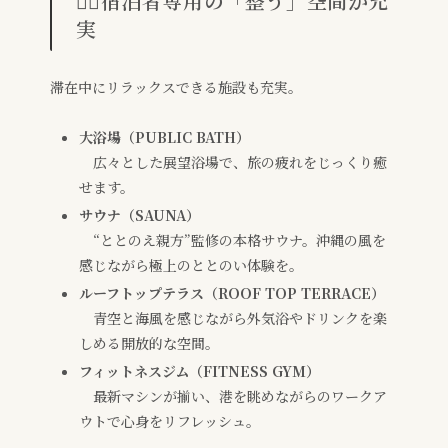
🧖‍♀️宿泊者専用の「整う」空間が充
実
滞在中にリラックスできる施設も充実。
大浴場（PUBLIC BATH）
広々とした展望浴場で、旅の疲れをじっくり癒
せます。
サウナ（SAUNA）
“ととのえ親方”監修の本格サウナ。沖縄の風を
感じながら極上のととのい体験を。
ルーフトップテラス（ROOF TOP TERRACE）
青空と海風を感じながら外気浴やドリンクを楽
しめる開放的な空間。
フィットネスジム（FITNESS GYM）
最新マシンが揃い、港を眺めながらのワークア
ウトで心身をリフレッシュ。