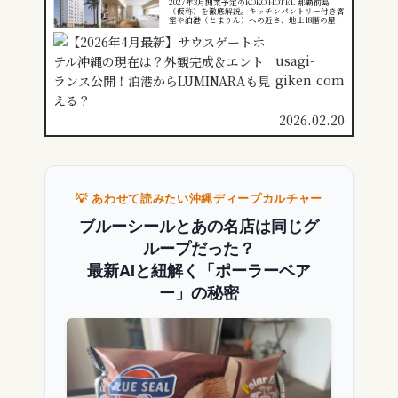
2027年3月開業予定のKOKO HOTEL 那覇前島
（仮称）を徹底解説。キッチンパントリー付き客
室や泊港（とまりん）への近さ、地上18階の屋上
インフィニティプールなど、沖縄・那覇の新しい
ホテルのコンセプトと特徴をわかりやすくご紹介
します。
usagi-
giken.com
2026.02.20
💡 あわせて読みたい沖縄ディープカルチャー
ブルーシールとあの名店は同じグ
ループだった？
最新AIと紐解く「ポーラーベア
ー」の秘密