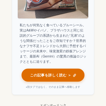
私たちが何気なく食べているブルーシール。
実はA&Wやイバノ、プラザハウスと同じ伝
説的グループの系譜から生まれた“兄弟”のよ
うな関係だったことをご存知ですか？世界的
なナフサ不足トレンドから大胆に予想するパ
ッケージの未来や、味覚激変の鉄板アレンジ
まで、最新AI（Gemini）の驚異の推論ロジッ
クとともに迫ります。
この記事を詳しく読む ＞
※別タブではなく、そのまま記事へ移動します
スポンサーリンク