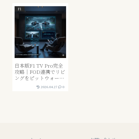
F1
日本版F1 TV Pro完全
攻略｜FOD連携でリビ
ングをピットウォール
に変える「司令室」構
2026.04.27
0
築術