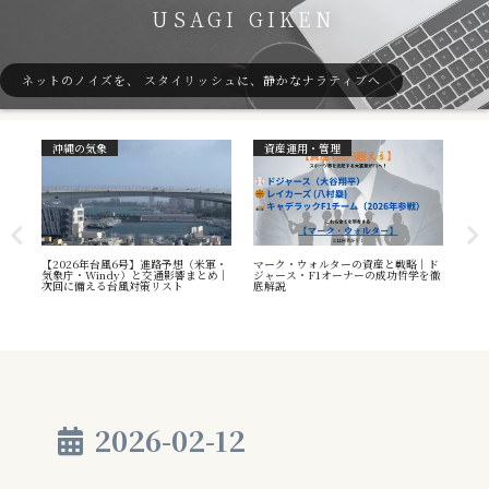
USAGI GIKEN
ネットのノイズを、 スタイリッシュに、静かなナラティブへ
沖縄の気象
資産運用・管理
ガ
7号
【2026年台風6号】進路予想（米軍・
マーク・ウォルターの資産と戦略｜ド
40
本州
気象庁・Windy）と交通影響まとめ｜
ジャース・F1オーナーの成功哲学を徹
（S
へ
次回に備える台風対策リスト
底解説
や海
え方
2026-02-12