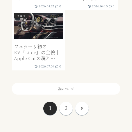
に変える「司令室」構
べき『真の隠れ家』と
2026.04.27
0
2026.04.10
0
築術
フォーシーズンズなど
新設ホテルの期待値
クルマ
フェラーリ初の
EV『Luce』の全貌｜
Apple Carの魂と
LoveFromが描く次世
2026.07.04
0
代の審美眼
次のページ
次
1
2
へ