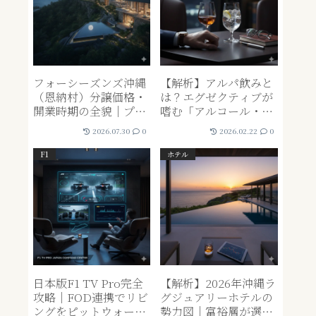
フォーシーズンズ沖縄
【解析】アルパ飲みと
（恩納村）分譲価格・
は？エグゼクティブが
開業時期の全貌｜プラ
嗜む「アルコール・パ
イベートレジデンス投
フォーマンス」新時代
2026.07.30
0
2026.02.22
0
資解析
の社交術
F1
ホテル
日本版F1 TV Pro完全
【解析】2026年沖縄ラ
攻略｜FOD連携でリビ
グジュアリーホテルの
ングをピットウォール
勢力図｜富裕層が選ぶ