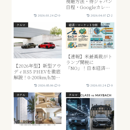
視聴方法・侍ジャパン
日程・Googleカレン
ダー登録リンクまとめ
2026.03.24
0
2026.04.07
2
クルマ
経済・マーケット分析
【速報】米最高裁がト
ランプ関税に
【2026年型】新型アウ
「NO」！日本経済と
ディRS5 PHEVを徹底
投資家への影響を徹底
解説！0-200km/h加速
解説
やアバントのスペック
2026.05.06
0
2026.03.24
0
詳細
ホテル
クルマ