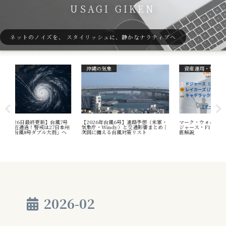
USAGI GIKEN
ネットのノイズを、 スタイリッシュに、静かなナラティブへ
沖縄の気象
資産運用・管理
ガ
7号
【2026年台風6号】進路予想（米軍・
マーク・ウォルターの資産と戦略｜ド
40
本州
気象庁・Windy）と交通影響まとめ｜
ジャース・F1オーナーの成功哲学を徹
（S
へ
次回に備える台風対策リスト
底解説
や海
え方
2026-02