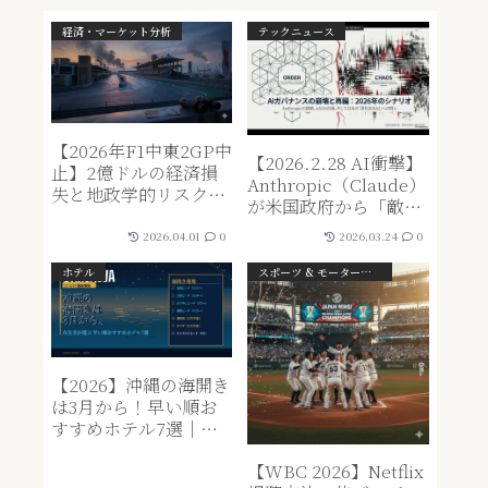
経済・マーケット分析
テックニュース
【2026年F1中東2GP中
【2026.2.28 AI衝撃】
止】2億ドルの経済損
Anthropic（Claude）
失と地政学的リスクが
が米国政府から「敵」
もたらす「資本の再
と見なされた日。
編」
2026.04.01
0
2026.03.24
0
xAI（Grok）の「漁夫
の利」と、知性を巡る
ホテル
スポーツ & モータースポーツ
権力闘争の全貌
【2026】沖縄の海開き
は3月から！早い順お
すすめホテル7選｜気
温や泳げる時期も解説
【WBC 2026】Netflix