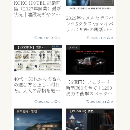
KOKO HOTEL 那覇前
島（2027年開業）最新
状況｜建設場所やアク
2026年型メルセデスベ
セスを現地写真で解説
ンツSクラス vs マイバ
ッハ：50%の刷新が示
す「知性」と「五感」
2026.04.15
0
2026.04.07
0
の絶対的序列
【PASSION】情熱・ライフスタイル系
クルマ
40代・50代からの香水
【6億円】フェラーリ
の選び方と正しい付け
新型F80の全て｜1200
方。大人の品格を纏う
馬力の衝撃スペックと
おすすめブランド6選
「選ばれし者」の購入
2026.02.17
0
2026.03.24
0
条件
資産運用・管理
【PASSION】情熱・ライフスタイル系