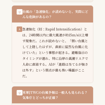
台風の「急速強化」が読めないと、実際にど
Q
んな危険があるの？
急速強化（RI：Rapid Intensification）と
A
は、24時間以内に最大風速が約15m/s以上増
す現象だ。これが読めないと、「弱い台風と
して上陸したはずが、直前に猛烈な台風に化
けていた」という事態が起きる。避難指示の
タイミングが遅れ、特に沿岸の高潮リスクで
人命に直結する。AIが「進路は当てるが強さ
は外す」という弱点が最も怖い場面がここ
だ。
米軍JTWCの台風予報は一般人も見られる？
Q
気象庁とどっちが正確？