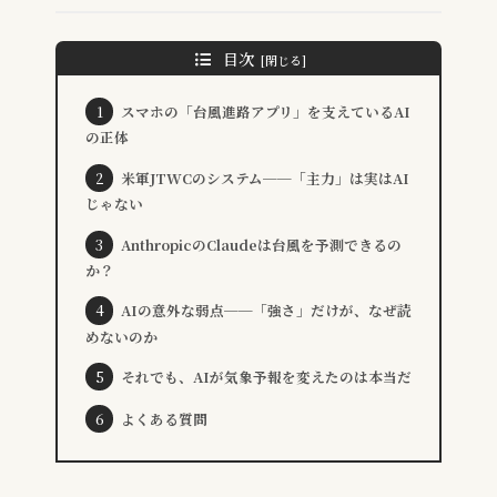
目次
スマホの「台風進路アプリ」を支えているAI
の正体
米軍JTWCのシステム──「主力」は実はAI
じゃない
AnthropicのClaudeは台風を予測できるの
か？
AIの意外な弱点──「強さ」だけが、なぜ読
めないのか
それでも、AIが気象予報を変えたのは本当だ
よくある質問