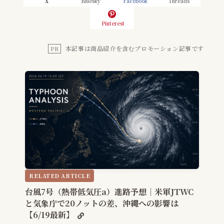
X
Bluesky
Facebook
Threads
Pinterest
本記事は商品紹介を含むプロモーション記事です
PR
RELATED ARTICLE
台風7号（熱帯低気圧a）進路予想｜米軍JTWC
と気象庁で20ノットの差、沖縄への影響は
【6/19最新】