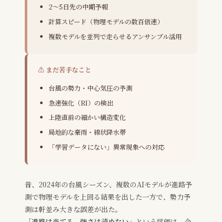
2〜5日先の中期予報
計算スピード（物理モデルの数百倍速）
複数モデルを並列で走らせるアンサンブル活用
⚠️ まだ苦手なこと
台風の勢力・中心気圧の予測
急速強化（RI）の検出
上陸直前の細かい構造変化
局地的な豪雨・線状降水帯
「学習データにない」異常現象への対応
昔、2024年の台風シーズン、複数のAIモデルが進路予
測で物理モデルを上回る結果を出した一方で、勢力予
測は軒並み大きな誤差が出た。
「進路は当てる、強さは読めない」
という評価は、今