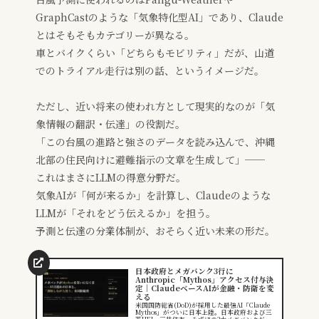
GraphCastのような「気象特化型AI」であり、Claude
とはそもそもカテゴリーが異なる。
車とバイクくらい「どちらもモビリティ」だが、山道
でのトライアル走行は別の話、というイメージだ。
ただし、近い将来の使われ方として現実的なのが「気
象情報の翻訳・伝達」の役割だ。
「この台風の進路と強さのデータを読み込んで、沖縄
北部の住民向けに避難指示の文章を生成して」──
これはまさにLLMの得意分野だ。
気象AIが「何が来るか」を計算し、Claudeのような
LLMが「それをどう伝えるか」を担う。
予測と伝達の分業体制が、おそらく近い未来の形だ。
日本政府とメガバンク3行に
Anthropic「Mythos」アクセス付与決
定｜ClaudeベースAIが金融・防衛を変
える
米国国防総省(DoD)が採用した最強AI「Claude
Mythos」がついに日本上陸。日本政府および三
菱UFJ・三井住友・みずほの3大メガバンクが