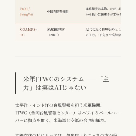
FuXi /
進路精度は本物。ただし欧米軍では
中国系研究機関
FengWu
から扱いに慎重さが求められる
COAMPS-
米海軍研究所
AIではなく物理モデル。1997年か
TC
（NRL）
の主力。5日先まで高解像度予測
米軍JTWCのシステム──「主
力」は実はAIじゃない
太平洋・インド洋の台風警報を担う米軍機関、
JTWC（合同台風警報センター）はハワイのパールハー
バーに拠点を置く、米海軍と空軍の合同組織だ。
沖縄在住の私にとっては、気象庁よりこっちの方が役