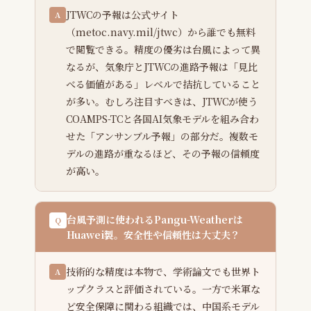
JTWCの予報は公式サイト
A
（metoc.navy.mil/jtwc）から誰でも無料
で閲覧できる。精度の優劣は台風によって異
なるが、気象庁とJTWCの進路予報は「見比
べる価値がある」レベルで拮抗していること
が多い。むしろ注目すべきは、JTWCが使う
COAMPS-TCと各国AI気象モデルを組み合わ
せた「アンサンブル予報」の部分だ。複数モ
デルの進路が重なるほど、その予報の信頼度
が高い。
台風予測に使われるPangu-Weatherは
Q
Huawei製。安全性や信頼性は大丈夫？
技術的な精度は本物で、学術論文でも世界ト
A
ップクラスと評価されている。一方で米軍な
ど安全保障に関わる組織では、中国系モデル