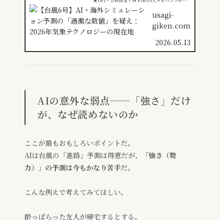
2026年に向けて導入検討を開始した。最新のリー
ク情報と技術仕様、そして金融・公共機関に与え
usagi-
る影響を徹底解説。
giken.com
2026.05.13
AIの意外な弱点──「強さ」だけ
が、なぜ読めないのか
ここが最もおもしろいポイントだ。
AIは台風の「進路」予測は得意だが、
「強さ（勢
力）」の予測は今もかなり苦手
だ。
こんな例えで考えてみてほしい。
酔っぱらった友人が帰宅するとする。