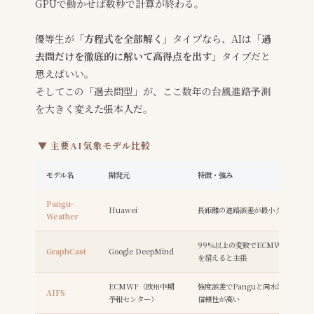
GPUで動かせば数秒で計算が終わる。
優等生が
「方程式を全部解く」
タイプなら、AIは
「過
去問だけを徹底的に解いて高得点を出す」
タイプだと
思えばいい。
そしてこの「過去問型」が、ここ数年の台風進路予測
を大きく変えた張本人だ。
▼ 主要AI気象モデル比較
モデル名
開発元
特徴・強み
Pangu-
Huawei
長距離の進路誤差が最小クラス。強
Weather
99%以上の変数でECMWF（欧州
GraphCast
Google DeepMind
を超えると主張
ECMWF（欧州中期
強度誤差でPanguと同水準。公的
AIFS
予報センター）
信頼性が高い