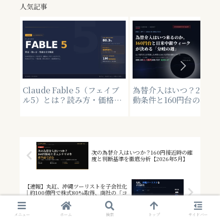
人気記事
Claude Fable 5（フェイブ
為替介入はいつ？2回目
ル5）とは？読み方・価格・
動条件と160円台の攻防
使い方を完全解説｜7月20
米中銀ウィーク直前分析
日"恒久プラン"移行で無料期
【2026年6月】
間はどうなった？【2026年7
月最新版】
次の為替介入はいつか？160円接近時の確
度と判断基準を徹底分析【2026年5月】
【速報】丸紅、沖縄ツーリストを子会社化
｜約100億円で株式80%取得、商社の「コ
ト消費」戦略加速
メニュー
ホーム
検索
トップ
サイドバー