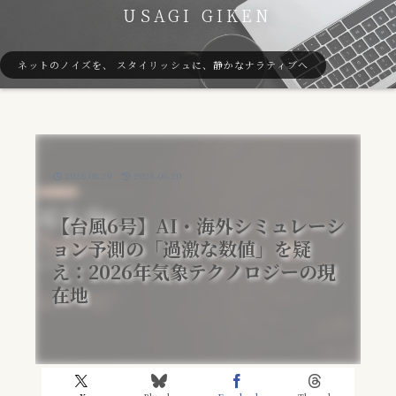
USAGI GIKEN
ネットのノイズを、 スタイリッシュに、静かなナラティブへ
2026.05.29
2026.06.20
【台風6号】AI・海外シミュレーシ
ョン予測の「過激な数値」を疑
え：2026年気象テクノロジーの現
在地