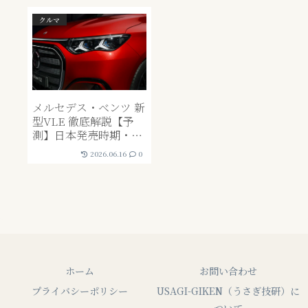
クルマ
メルセデス・ベンツ 新
型VLE 徹底解説【予
測】日本発売時期・価
格・リセールバリュー
2026.06.16
0
は？｜EV否定派の私が
「これだけは許せる」
と思った5つの理由
ホーム
お問い合わせ
プライバシーポリシー
USAGI-GIKEN（うさぎ技研）に
ついて