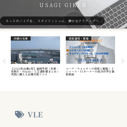
USAGI GIKEN
ネットのノイズを、 スタイリッシュに、静かなナラティブへ
沖縄の気象
資産運用・管理
ガ
7号
【2026年台風6号】進路予想（米軍・
マーク・ウォルターの資産と戦略｜ド
40
本州
気象庁・Windy）と交通影響まとめ｜
ジャース・F1オーナーの成功哲学を徹
（S
へ
次回に備える台風対策リスト
底解説
や海
え方
VLE