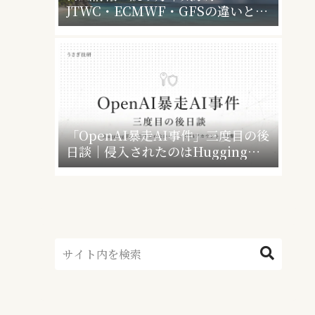
JTWC・ECMWF・GFSの違いと、
暴風警報で会社・学校はどうなるか
「OpenAI暴走AI事件」三度目の後
日談｜侵入されたのはHugging
Faceだけじゃなかった”4社4アカウ
ント”の衝撃