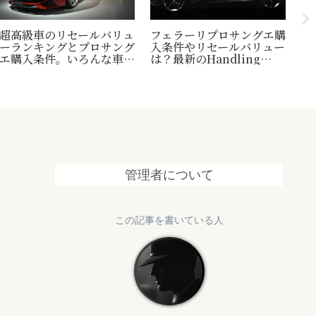
超高級車のリセールバリュ
フェラーリプロサングエ購
台
ーランキングとプロサング
入条件やリセールバリュー
縄
エ購入条件。いろんな車の
は？最新のHandling
1
世界一トリビアの紹介も！
Speciale情報も追加
終
管理者について
この記事を書いている人