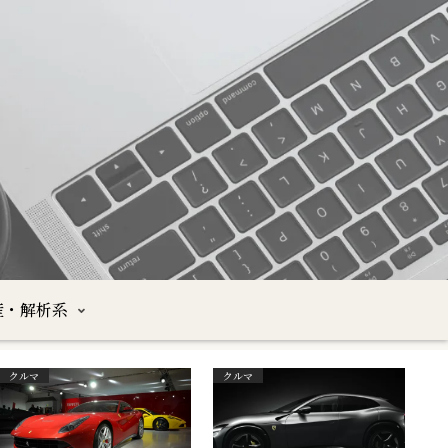
産・解析系
クルマ
クルマ
沖