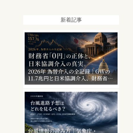
新着記事
2026年 為替介入の全記録｜GWの
11.7兆円と日米協調介入、財務省
「0円」の意味
台風情報の読み方｜気象庁・