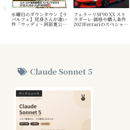
水曜日のダウンタウン【ラ
フェラーリSF90 XX スト
パルフェ】尾身さんが凄い
ラダーレ:価格や購入条件
毛
件「ウッディ・阿部寛公
2023Ferrariのスペシャル
定！
認」じゃ無い方の『相方』
モデル。『Ferrari SF90
類？
について
Stradale』との比較表
プレ
も。
され
Claude Sonnet 5
テックニュース