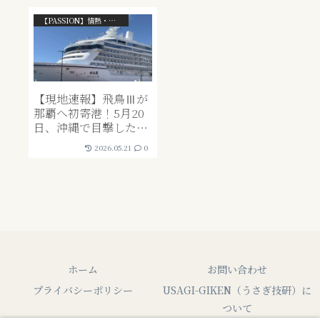
【PASSION】情熱・ライフスタイル系
【現地速報】飛鳥Ⅲが
那覇へ初寄港！5月20
日、沖縄で目撃した日
本最新鋭客船の威容と
2026.05.21
0
設計思想を現地レポー
ト
ホーム
お問い合わせ
プライバシーポリシー
USAGI-GIKEN（うさぎ技研）に
ついて