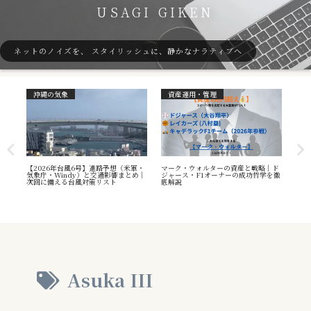
USAGI GIKEN
ネットのノイズを、 スタイリッシュに、静かなナラティブへ
沖縄の気象
資産運用・管理
ガ
7号
【2026年台風6号】進路予想（米軍・
マーク・ウォルターの資産と戦略｜ド
40
本州
気象庁・Windy）と交通影響まとめ｜
ジャース・F1オーナーの成功哲学を徹
（S
へ
次回に備える台風対策リスト
底解説
や海
え方
Asuka III