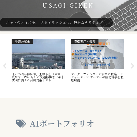
USAGI GIKEN
ネットのノイズを、 スタイリッシュに、静かなナラティブへ
沖縄の気象
資産運用・管理
ガ
7号
【2026年台風6号】進路予想（米軍・
マーク・ウォルターの資産と戦略｜ド
40
本州
気象庁・Windy）と交通影響まとめ｜
ジャース・F1オーナーの成功哲学を徹
（S
へ
次回に備える台風対策リスト
底解説
や海
え方
AIポートフォリオ