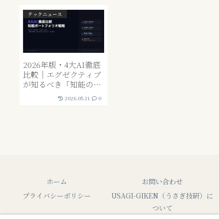
テックニュース
2026年版・4大AI徹底
比較｜エグゼクティブ
が知るべき「知能の個
性」とポートフォリオ
2026.05.21
0
戦略——Claude・
ChatGPT・Gemini・
Grokを使い分ける技術
ホーム
お問い合わせ
プライバシーポリシー
USAGI-GIKEN（うさぎ技研）に
ついて