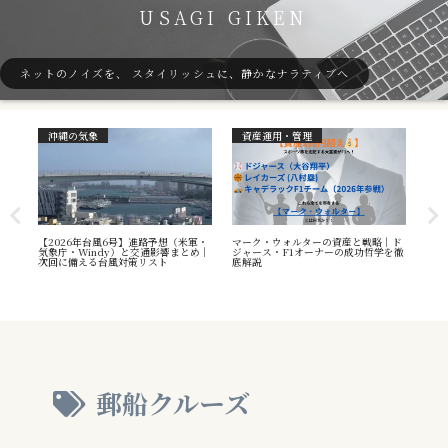
USAGI GIKEN
ネットのノイズを、 スタイリッシュに、静かなナラティブへ
沖縄の気象
資産運用・管理
ガ
7号
【2026年台風6号】進路予想（米軍・
マーク・ウォルターの資産と戦略｜ド
40
本州
気象庁・Windy）と交通影響まとめ｜
ジャース・F1オーナーの成功哲学を徹
（S
へ
次回に備える台風対策リスト
底解説
や海
え方
郵船クルーズ