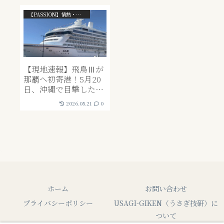
【PASSION】情熱・ライフスタイル系
【現地速報】飛鳥Ⅲが
那覇へ初寄港！5月20
日、沖縄で目撃した日
本最新鋭客船の威容と
2026.05.21
0
設計思想を現地レポー
ト
ホーム
お問い合わせ
プライバシーポリシー
USAGI-GIKEN（うさぎ技研）に
ついて