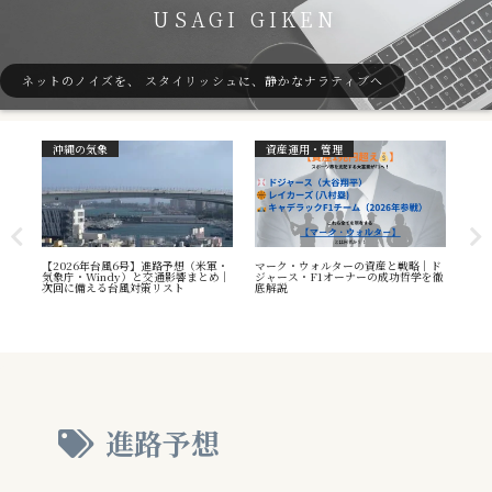
USAGI GIKEN
ネットのノイズを、 スタイリッシュに、静かなナラティブへ
沖縄の気象
資産運用・管理
ガ
7号
【2026年台風6号】進路予想（米軍・
マーク・ウォルターの資産と戦略｜ド
40
本州
気象庁・Windy）と交通影響まとめ｜
ジャース・F1オーナーの成功哲学を徹
（S
へ
次回に備える台風対策リスト
底解説
や海
え方
進路予想