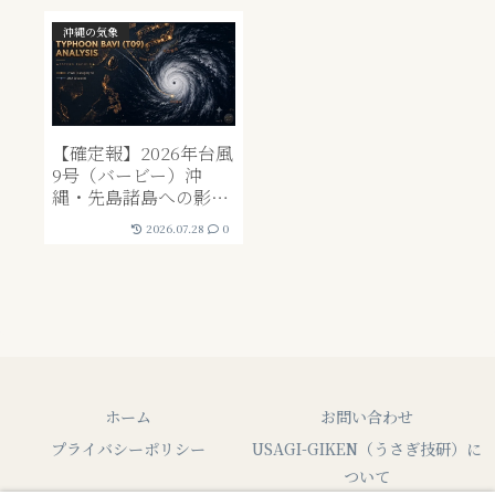
沖縄の気象
【確定報】2026年台風
9号（バービー）沖
縄・先島諸島への影響
とインフラ・営業状況
2026.07.28
0
まとめ｜7月11日夜更
新終了
ホーム
お問い合わせ
プライバシーポリシー
USAGI-GIKEN（うさぎ技研）に
ついて