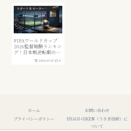
スポーツ & モータースポーツ
FIFAワールドカップ
2026監督報酬ランキン
グ！日本戦逆転劇の裏
に潜む「17億円」の投
2026.07.07
0
資対効果（ROI）
ホーム
お問い合わせ
プライバシーポリシー
USAGI-GIKEN（うさぎ技研）に
ついて