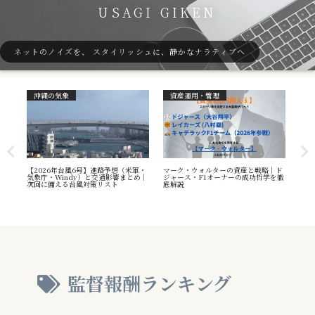
USAGI GIKEN
ネットのノイズを、 スタイリッシュに、静かなナラティブへ
沖縄の気象
資産運用・管理
ガ
7号
【2026年台風6号】進路予想（米軍・
マーク・ウォルターの資産と戦略｜ド
40
本州
気象庁・Windy）と交通影響まとめ｜
ジャース・F1オーナーの成功哲学を徹
（S
へ
次回に備える台風対策リスト
底解説
や海
え方
監督報酬ランキング