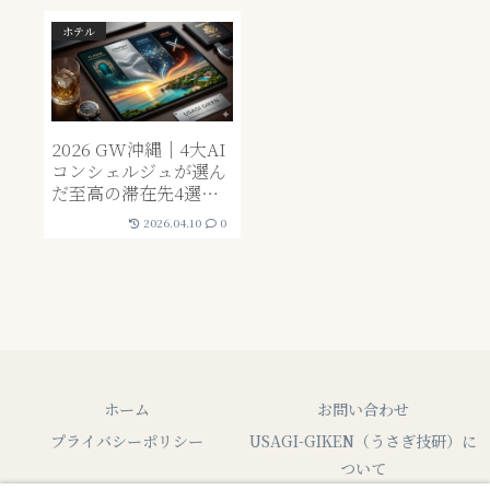
ホテル
2026 GW沖縄｜4大AI
コンシェルジュが選ん
だ至高の滞在先4選——
ChatGPT・Claude・
2026.04.10
0
Grok・Geminiが「そ
れぞれ違う宿」を推薦
した理由
ホーム
お問い合わせ
プライバシーポリシー
USAGI-GIKEN（うさぎ技研）に
ついて