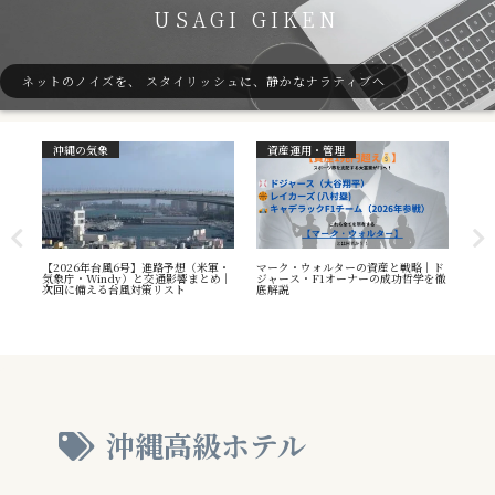
USAGI GIKEN
ネットのノイズを、 スタイリッシュに、静かなナラティブへ
沖縄の気象
資産運用・管理
ガ
7号
【2026年台風6号】進路予想（米軍・
マーク・ウォルターの資産と戦略｜ド
40
本州
気象庁・Windy）と交通影響まとめ｜
ジャース・F1オーナーの成功哲学を徹
（S
へ
次回に備える台風対策リスト
底解説
や海
え方
沖縄高級ホテル