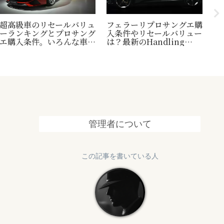
超高級車のリセールバリュ
フェラーリプロサングエ購
台
ーランキングとプロサング
入条件やリセールバリュー
縄
エ購入条件。いろんな車の
は？最新のHandling
新
世界一トリビアの紹介も！
Speciale情報も追加
と
管理者について
この記事を書いている人