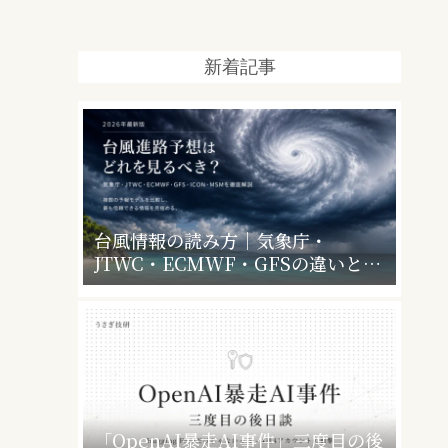
新着記事
台風情報の読み方｜気象庁・
JTWC・ECMWF・GFSの違いと、
暴風警報で会社・学校はどうなるか
「OpenAI暴走AI事件」三度目の後