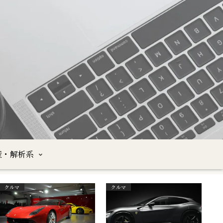
産・解析系
クルマ
クルマ
沖