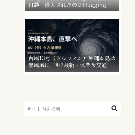
日談｜侵入されたのはHugging
Faceだけじゃなかった”4社4アカウ
ント”の衝撃
台風13号（ドルフィン）沖縄本島は
暴風域に｜8/7最新・休業＆交通運
休情報まとめ