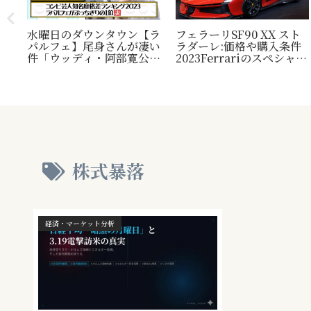
水曜日のダウンタウン【ラ
フェラーリSF90 XX スト
パルフェ】尾身さんが凄い
ラダーレ:価格や購入条件
毛
件「ウッディ・阿部寛公
2023Ferrariのスペシャル
定！
認」じゃ無い方の『相方』
モデル。『Ferrari SF90
類？
について
Stradale』との比較表
プレ
も。
され
株式暴落
経済・マーケット分析