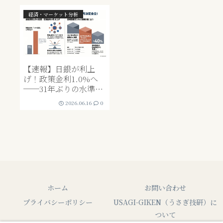
経済・マーケット分析
【速報】日銀が利上
げ！政策金利1.0%へ
──31年ぶりの水準｜
生活・為替・株価への
2026.06.16
0
影響と今後の見通し
ホーム
お問い合わせ
プライバシーポリシー
USAGI-GIKEN（うさぎ技研）に
ついて