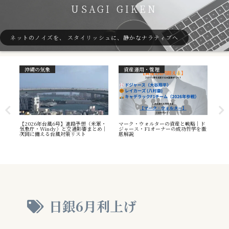
USAGI GIKEN
ネットのノイズを、 スタイリッシュに、静かなナラティブへ
沖縄の気象
資産運用・管理
ガ
7号
【2026年台風6号】進路予想（米軍・
マーク・ウォルターの資産と戦略｜ド
40
本州
気象庁・Windy）と交通影響まとめ｜
ジャース・F1オーナーの成功哲学を徹
（S
へ
次回に備える台風対策リスト
底解説
や海
え方
日銀6月利上げ