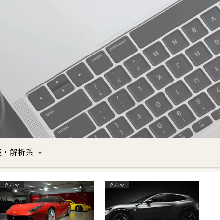
産・解析系
クルマ
クルマ
沖