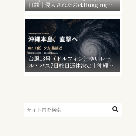
日談｜侵入されたのはHugging
Faceだけじゃなかった”4社4アカウ
ント”の衝撃
台風13号（ドルフィン）ゆいレー
ル・バス7日終日運休決定｜沖縄本
島の暴風域はいつまで？休業情報ま
とめ