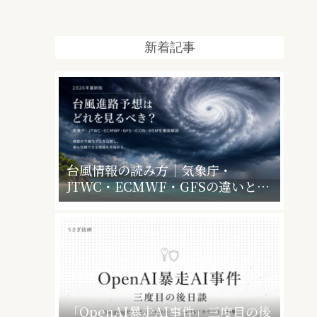
新着記事
台風情報の読み方｜気象庁・
JTWC・ECMWF・GFSの違いと、
暴風警報で会社・学校はどうなるか
「OpenAI暴走AI事件」三度目の後